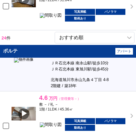
2階 / 2LDK / 51.84㎡
写真満載
パノラマ
動画あり
24
件
ポルテ
アパート
ＪＲ石北本線 南永山駅/徒歩10分
ＪＲ石北本線 東旭川駅/徒歩45分
北海道旭川市永山九条４丁目 4-8
2階建 / 築18年
4.6
万円
（管理費等－）
敷 － / 礼 －
1階 / 1LDK / 45.36㎡
写真満載
パノラマ
動画あり