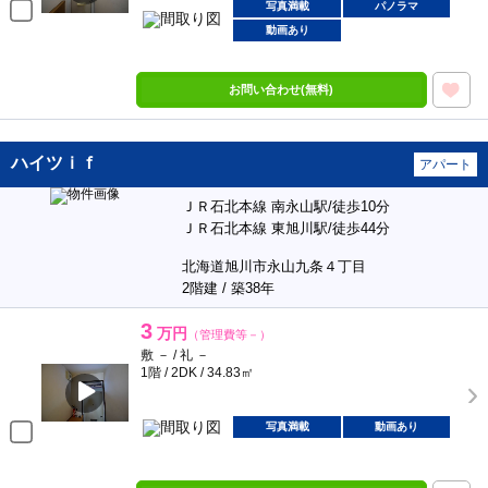
写真満載
パノラマ
動画あり
お問い合わせ(無料)
ハイツｉｆ
アパート
ＪＲ石北本線 南永山駅/徒歩10分
ＪＲ石北本線 東旭川駅/徒歩44分
北海道旭川市永山九条４丁目
2階建 / 築38年
3
万円
（管理費等－）
敷 － / 礼 －
1階 / 2DK / 34.83㎡
写真満載
動画あり