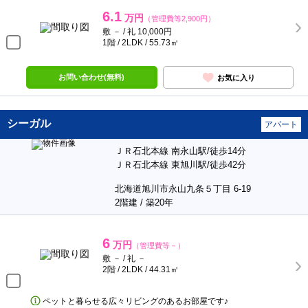
6.1
万円
（管理費等2,900円）
敷 － / 礼 10,000円
1階 / 2LDK / 55.73㎡
お問い合わせ(無料)
お気に入り
シーガル
アパート
ＪＲ石北本線 南永山駅/徒歩14分
ＪＲ石北本線 東旭川駅/徒歩42分
北海道旭川市永山九条５丁目 6-19
2階建 / 築20年
6
万円
（管理費等－）
敷 － / 礼 －
2階 / 2LDK / 44.31㎡
ペットと暮らせる広々リビングのあるお部屋です♪