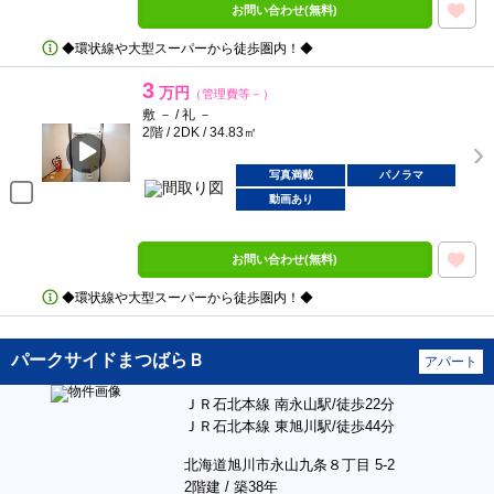
お問い合わせ(無料)
◆環状線や大型スーパーから徒歩圏内！◆
3
万円
（管理費等－）
敷 － / 礼 －
2階 / 2DK / 34.83㎡
写真満載
パノラマ
動画あり
お問い合わせ(無料)
◆環状線や大型スーパーから徒歩圏内！◆
パークサイドまつばらＢ
アパート
ＪＲ石北本線 南永山駅/徒歩22分
ＪＲ石北本線 東旭川駅/徒歩44分
北海道旭川市永山九条８丁目 5-2
2階建 / 築38年