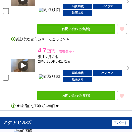
写真満載
パノラマ
動画あり
お問い合わせ(無料)
経済的な都市ガス・えこっと２４
4.7
万円
（管理費等－）
敷 1ヶ月 / 礼 －
2階 / 1LDK / 41.71㎡
写真満載
パノラマ
動画あり
お問い合わせ(無料)
★経済的な都市ガス物件★
アクアヒルズ
アパート