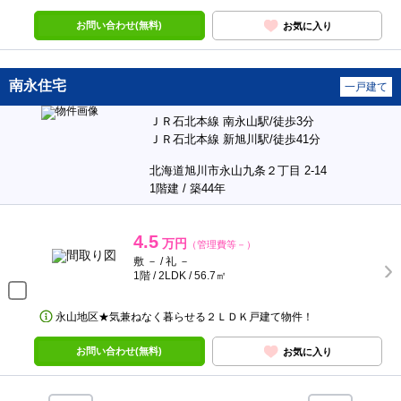
お問い合わせ(無料)
お気に入り
南永住宅
一戸建て
ＪＲ石北本線 南永山駅/徒歩3分
ＪＲ石北本線 新旭川駅/徒歩41分
北海道旭川市永山九条２丁目 2-14
1階建 / 築44年
4.5
万円
（管理費等－）
敷 － / 礼 －
1階 / 2LDK / 56.7㎡
永山地区★気兼ねなく暮らせる２ＬＤＫ戸建て物件！
お問い合わせ(無料)
お気に入り