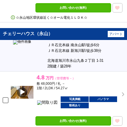
お問い合わせ(無料)
☆永山地区環状線近く☆オール電化１ＬＤＫ☆
チェリーハウス（永山）
アパート
ＪＲ石北本線 南永山駅/徒歩6分
ＪＲ石北本線 新旭川駅/徒歩38分
北海道旭川市永山九条２丁目 1-31
2階建 / 築28年
4.8
万円
（管理費等－）
敷 48,000円 / 礼 －
1階 / 2LDK / 54.27㎡
写真満載
パノラマ
動画あり
お問い合わせ(無料)