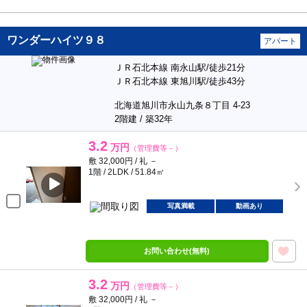
ワンダーハイツ９８
アパート
ＪＲ石北本線 南永山駅/徒歩21分
ＪＲ石北本線 東旭川駅/徒歩43分
北海道旭川市永山九条８丁目 4-23
2階建 / 築32年
3.2
万円
（管理費等－）
敷 32,000円 / 礼 －
1階 / 2LDK / 51.84㎡
写真満載
動画あり
お問い合わせ(無料)
3.2
万円
（管理費等－）
敷 32,000円 / 礼 －