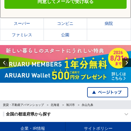
同意してメールで受け取る
旭川市の施設一覧
スーパー
コンビニ
病院
ファミレス
公園
Previous
賃貸・不動産アパマンショップ
北海道
旭川市
永山九条
全国の都道府県から探す
企業・IR情報
サイトポリシー