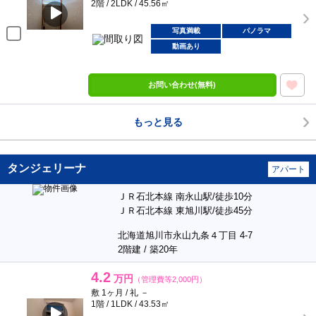
2階 / 2LDK / 45.56㎡
写真満載
パノラマ
動画あり
お問い合わせ(無料)
もっと見る
タンジェリーナ
アパート
ＪＲ石北本線 南永山駅/徒歩10分
ＪＲ石北本線 東旭川駅/徒歩45分
北海道旭川市永山九条４丁目 4-7
2階建 / 築20年
4.2
万円
（管理費等2,000円）
敷 1ヶ月 / 礼 －
1階 / 1LDK / 43.53㎡