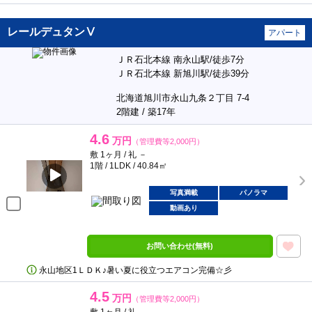
レールデュタンⅤ
アパート
ＪＲ石北本線 南永山駅/徒歩7分
ＪＲ石北本線 新旭川駅/徒歩39分
北海道旭川市永山九条２丁目 7-4
2階建 / 築17年
4.6
万円
（管理費等2,000円）
敷 1ヶ月 / 礼 －
1階 / 1LDK / 40.84㎡
写真満載
パノラマ
動画あり
お問い合わせ(無料)
永山地区1ＬＤＫ♪暑い夏に役立つエアコン完備☆彡
4.5
万円
（管理費等2,000円）