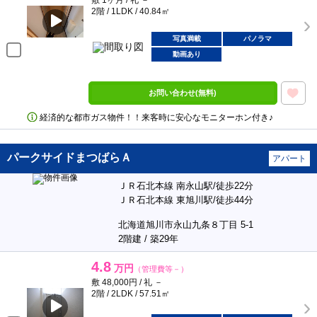
敷 1ヶ月 / 礼 －
2階 / 1LDK / 40.84㎡
写真満載
パノラマ
動画あり
お問い合わせ(無料)
経済的な都市ガス物件！！来客時に安心なモニターホン付き♪
パークサイドまつばらＡ
アパート
ＪＲ石北本線 南永山駅/徒歩22分
ＪＲ石北本線 東旭川駅/徒歩44分
北海道旭川市永山九条８丁目 5-1
2階建 / 築29年
4.8
万円
（管理費等－）
敷 48,000円 / 礼 －
2階 / 2LDK / 57.51㎡