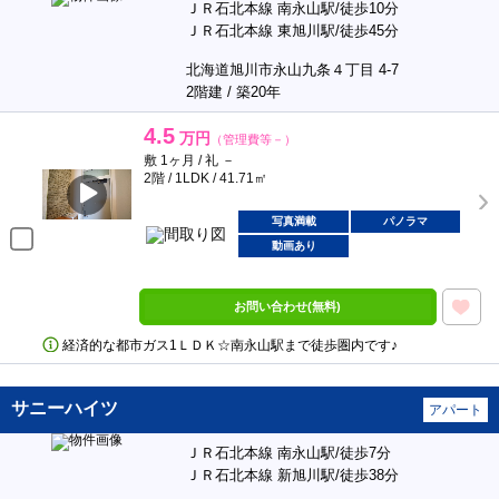
ＪＲ石北本線 南永山駅/徒歩10分
ＪＲ石北本線 東旭川駅/徒歩45分
北海道旭川市永山九条４丁目 4-7
2階建 / 築20年
4.5
万円
（管理費等－）
敷 1ヶ月 / 礼 －
2階 / 1LDK / 41.71㎡
写真満載
パノラマ
動画あり
お問い合わせ(無料)
経済的な都市ガス1ＬＤＫ☆南永山駅まで徒歩圏内です♪
サニーハイツ
アパート
ＪＲ石北本線 南永山駅/徒歩7分
ＪＲ石北本線 新旭川駅/徒歩38分