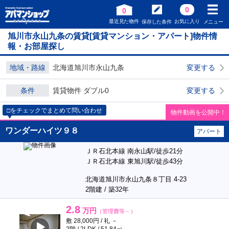
0
0
最近見た物件
お気に入り
保存した条件
メニュー
旭川市永山九条の賃貸[賃貸マンション・アパート]物件情
報・お部屋探し
地域・路線
北海道旭川市永山九条
変更する
条件
賃貸物件 ダブル0
変更する
□をチェックでまとめて問い合わせ
物件動画を公開中！
ワンダーハイツ９８
アパート
ＪＲ石北本線 南永山駅/徒歩21分
ＪＲ石北本線 東旭川駅/徒歩43分
北海道旭川市永山九条８丁目 4-23
2階建 / 築32年
2.8
万円
（管理費等－）
敷 28,000円 / 礼 －