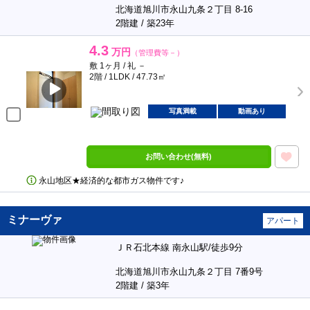
北海道旭川市永山九条２丁目 8-16
2階建 / 築23年
4.3
万円
（管理費等－）
敷 1ヶ月 / 礼 －
2階 / 1LDK / 47.73㎡
写真満載
動画あり
お問い合わせ(無料)
永山地区★経済的な都市ガス物件です♪
ミナーヴァ
アパート
ＪＲ石北本線 南永山駅/徒歩9分
北海道旭川市永山九条２丁目 7番9号
2階建 / 築3年