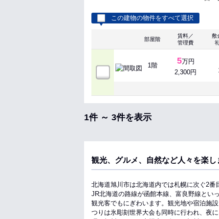
この建物の物件をすべて選択
賃料／
敷
部屋階
管理費
5
万円
1階
2,300円
1件 ～ 3件を表示
観光、グルメ、自然など人々を楽し
北海道旭川市は北海道内では札幌に次ぐ2番
JR北海道の路線が函館本線、富良野線とい
観光客でもにぎわいます。観光地や宿泊施設
つりは氷彫刻世界大会も同時に行われ、夜に