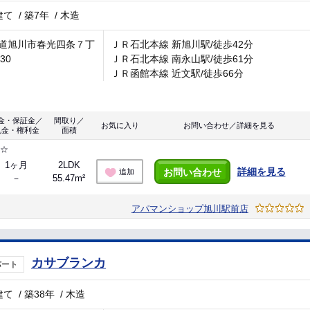
建て
/
築7年
/
木造
道旭川市春光四条７丁
ＪＲ石北本線 新旭川駅/徒歩42分
-30
ＪＲ石北本線 南永山駅/徒歩61分
ＪＲ函館本線 近文駅/徒歩66分
金・保証金／
間取り／
お気に入り
お問い合わせ／詳細を見る
礼金・権利金
面積
能☆
1ヶ月
2LDK
詳細を見る
お問い合わせ
追加
－
55.47m²
アパマンショップ旭川駅前店
カサブランカ
パート
建て
/
築38年
/
木造