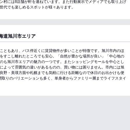
ン村には8店舗が軒を連ねています。また行動展示でメディアでも取り上げ
世代でも楽しめるスポットが様々あります。
海道旭川市エリア
こともあり、バス停近くに賃貸物件が多いことが特徴です。旭川市内のほ
をすこし離れたところでも安心。「自然が豊かな場所が良い」「中心地の
のも旭川市エリアの魅力の一つです。またショッピングモールを中心とし
によって雰囲気の違いがあるものの、買い物には困りません。市内には旭
良野・美瑛方面や札幌までも気軽に行ける距離なので休日のお出かけも便
間取りのバリエーションも多く、単身者からファミリー層までライフスタイ