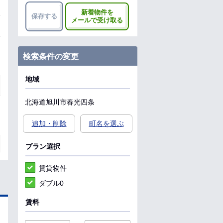
新着物件を
保存する
メールで受け取る
検索条件の変更
地域
北海道
旭川市
春光四条
追加・削除
町名を選ぶ
プラン選択
賃貸物件
ダブル0
賃料