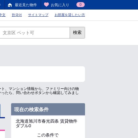
0
件
最近見た物件
お気に入り
中文
한국어
サイトマップ
お部屋を貸したい方
検索
ート、マンション情報から、ファミリー向けの物
かったら、問い合わせボタンから確認してみまし
現在の検索条件
北海道旭川市春光四条
賃貸物件
ダブル0
この条件で