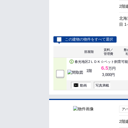
2階
北海
目 1
この建物の物件をすべて選択
賃料／
敷
部屋階
管理費
春光地区2ＬＤＫ☆ペット飼育可
6.5
万円
1階
3,000円
動画
写真満載
ア
2階