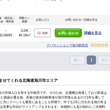
金・保証金／
間取り／
お気に入り
お問い合わせ／詳細を見る
礼金・権利金
面積
－
1LDK
詳細を見る
お問い合わせ
追加
10,000円
48.19m²
アパマンショップ旭川駅前店
前へ
次へ
1
ませてくれる北海道旭川市エリア
目の市域人口を有する中核市です。そのため、交通網は発達しており鉄道は
った路線が通る他、高速の道央自動車道や旭川空港もあるので1年を通して
と共にイベントも豊富にあることも特徴で、中でも2月に行われる旭川冬ま
は見事な作品がライトアップもされます。全国的にも名の知れたご当地料