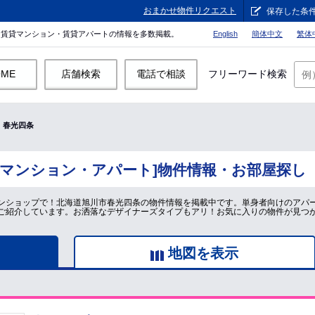
おまかせ物件リクエスト
保存した条
。賃貸マンション・賃貸アパートの情報を多数掲載。
English
簡体中文
繁体
OME
店舗検索
電話で相談
フリーワード検索
春光四条
貸マンション・アパート]物件情報・お部屋探し
ンショップで！北海道旭川市春光四条の物件情報を掲載中です。単身者向けのアパ
ご紹介しています。お洒落なデザイナーズタイプもアリ！お気に入りの物件が見つ
地図を表示