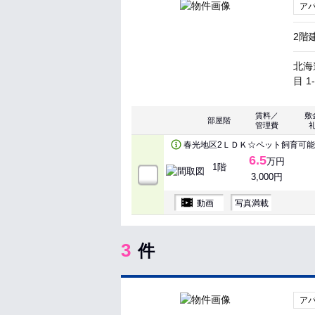
ア
2階
北海
目 1
賃料／
敷
部屋階
管理費
春光地区2ＬＤＫ☆ペット飼育可
6.5
万円
1階
3,000円
動画
写真満載
3
件
ア