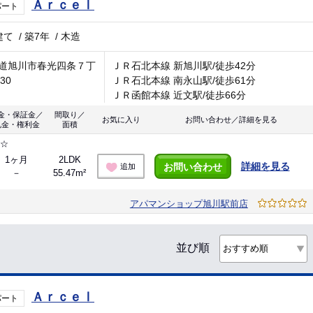
ＡｒｃｅⅠ
パート
建て
/
築7年
/
木造
道旭川市春光四条７丁
ＪＲ石北本線 新旭川駅/徒歩42分
-30
ＪＲ石北本線 南永山駅/徒歩61分
ＪＲ函館本線 近文駅/徒歩66分
金・保証金／
間取り／
お気に入り
お問い合わせ／詳細を見る
礼金・権利金
面積
能☆
1ヶ月
2LDK
詳細を見る
お問い合わせ
追加
－
55.47m²
アパマンショップ旭川駅前店
並び順
ＡｒｃｅⅠ
パート