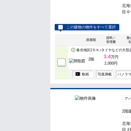
北海
目 6
この建物の物件をすべて選択
賃料／
敷
部屋階
管理費
春光地区2ＤＫ♪タイヤなどの大型
3.4
万円
2階
2,000円
動画
写真満載
パノラ
ア
2階
北海
目 2