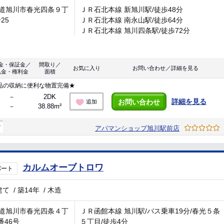
道旭川市春光四条９丁
ＪＲ石北本線 新旭川駅/徒歩48分
ｰ25
ＪＲ石北本線 南永山駅/徒歩64分
ＪＲ石北本線 旭川四条駅/徒歩72分
金・保証金／
間取り／
お気に入り
お問い合わせ／詳細を見る
礼金・権利金
面積
品の収納に便利な物置完備★
－
2DK
詳細を見る
お問い合わせ
追加
－
38.88m²
マ
アパマンショップ旭川駅前店
カルムオーブトロワ
パート
建て
/
築14年
/
木造
道旭川市春光四条４丁
ＪＲ函館本線 旭川駅/バス乗車19分/春光５条
番46号
５丁目/徒歩4分