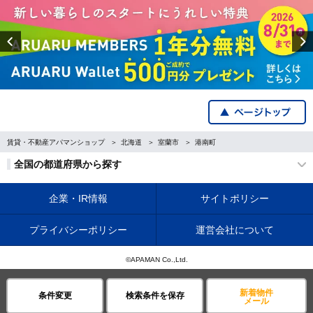
Previous
賃貸・不動産アパマンショップ
北海道
室蘭市
港南町
全国の都道府県から探す
企業・IR情報
サイトポリシー
プライバシーポリシー
運営会社について
©APAMAN Co.,Ltd.
新着物件
条件変更
検索条件を保存
メール