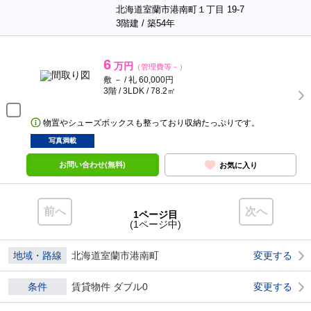
北海道室蘭市港南町１丁目 19-7
3階建 / 築54年
6
万円
（管理費等－）
敷 － / 礼 60,000円
3階 / 3LDK / 78.2㎡
物置やシューズボックスも整っており収納たっぷりです。
写真満載
お問い合わせ(無料)
お気に入り
前へ
次へ
1ページ目
(1ページ中)
地域・路線
北海道室蘭市港南町
変更する
条件
賃貸物件 ダブル0
変更する