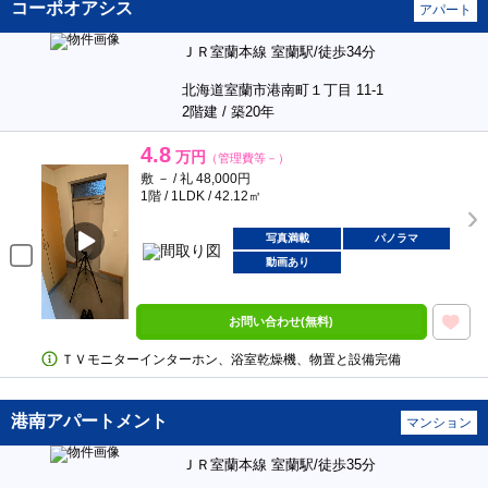
コーポオアシス
アパート
ＪＲ室蘭本線 室蘭駅/徒歩34分
北海道室蘭市港南町１丁目 11-1
2階建 / 築20年
4.8
万円
（管理費等－）
敷 － / 礼 48,000円
1階 / 1LDK / 42.12㎡
写真満載
パノラマ
動画あり
お問い合わせ(無料)
ＴＶモニターインターホン、浴室乾燥機、物置と設備完備
港南アパートメント
マンション
ＪＲ室蘭本線 室蘭駅/徒歩35分