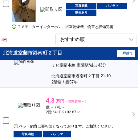
写真満載
パノラマ
動画あり
ＴＶモニターインターホン、浴室乾燥機、物置と設備完備
4
件
北海道室蘭市港南町２丁目
一戸建て
ＪＲ室蘭本線 室蘭駅/徒歩43分
北海道室蘭市港南町２丁目 21-10
2階建 / 築57年
4.3
万円
（管理費等－）
敷 － / 礼 －
2階 / 4LDK / 92.87㎡
ペット飼育は要相談となっております。ご相談ください。
写真満載
パノラマ