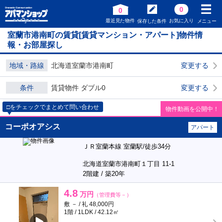
0
0
最近見た物件
お気に入り
保存した条件
メニュー
室蘭市港南町の賃貸[賃貸マンション・アパート]物件情
報・お部屋探し
地域・路線
北海道室蘭市港南町
変更する
条件
賃貸物件 ダブル0
変更する
□をチェックでまとめて問い合わせ
物件動画を公開中！
コーポオアシス
アパート
ＪＲ室蘭本線 室蘭駅/徒歩34分
北海道室蘭市港南町１丁目 11-1
2階建 / 築20年
4.8
万円
（管理費等－）
敷 － / 礼 48,000円
1階 / 1LDK / 42.12㎡