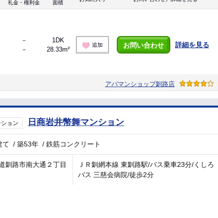
礼金・権利金
面積
－
1DK
詳細を見る
お問い合わせ
追加
－
28.33m²
アパマンショップ釧路店
日商岩井幣舞マンション
ンション
建て
/
築53年
/
鉄筋コンクリート
道釧路市南大通２丁目
ＪＲ釧網本線 東釧路駅/バス乗車23分/くしろ
バス 三慈会病院/徒歩2分