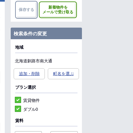
新着物件を
保存する
メールで受け取る
検索条件の変更
地域
北海道
釧路市
南大通
追加・削除
町名を選ぶ
プラン選択
賃貸物件
ダブル0
賃料