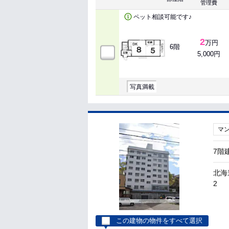
管理費
ペット相談可能です♪
2
万円
6階
5,000円
写真満載
マ
7階
北海
2
この建物の物件をすべて選択