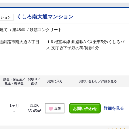
くしろ南大通マンション
ンション
階建て
/
築45年
/
鉄筋コンクリート
道釧路市南大通３丁目
ＪＲ根室本線 釧路駅/バス乗車5分/くしろバ
ス 支庁坂下子奴の碑/徒歩1分
敷金・保証金／
間取り／
お気に入り
お問い合わせ／詳細を見る
礼金・権利金
面積
1ヶ月
2LDK
詳細を見る
お問い合わせ
追加
－
65.45m²