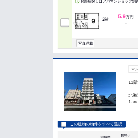
お部屋探しはアパマンショップ釧
5.9
万円
2階
－
写真満載
マ
11
北海
1-○○
この建物の物件をすべて選択
賃料／
部屋階