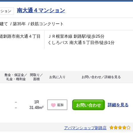
南大通４マンション
ンション
階建て
/
築35年
/
鉄筋コンクリート
道釧路市南大通４丁目
ＪＲ根室本線 釧路駅/徒歩25分
くしろバス 南大通５丁目停/徒歩1分
敷金・保証金／
間取り／
お気に入り
お問い合わせ／詳細を見る
礼金・権利金
面積
－
1R
詳細を見る
お問い合わせ
追加
－
31.48m²
アパマンショップ釧路店