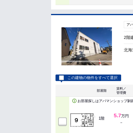
ア
2階
北海
この建物の物件をすべて選択
賃料／
部屋階
管理費
お部屋探しはアパマンショップ釧
5.7
万円
1階
－