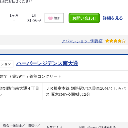
路店にお任せください！
1ヶ月
1K
詳細を見る
お問い合わせ
追加
－
31.05m²
アパマンショップ釧路店
ハーバーレジデンス南大通
ンション
階建て
/
築39年
/
鉄筋コンクリート
道釧路市南大通４丁目
ＪＲ根室本線 釧路駅/バス乗車10分/くしろバ
○
ス 啄木ゆめ公園/徒歩2分
敷金・保証金／
間取り／
お気に入り
お問い合わせ／詳細を見る