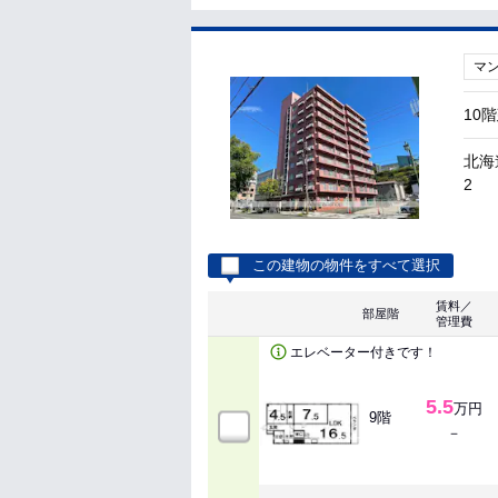
マ
10
北海
2
この建物の物件をすべて選択
賃料／
部屋階
管理費
エレベーター付きです！
5.5
万円
9階
－