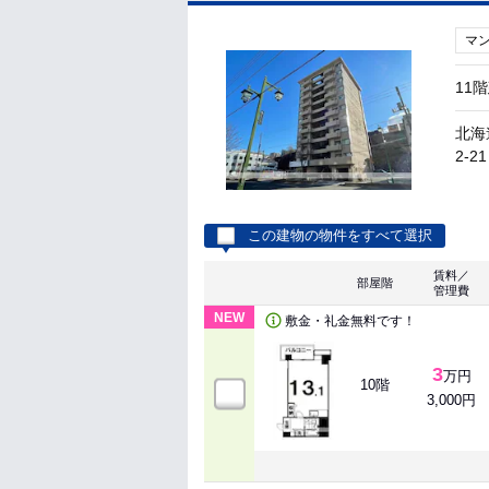
マ
11
北海
2-21
この建物の物件をすべて選択
賃料／
部屋階
管理費
NEW
敷金・礼金無料です！
3
万円
10階
3,000円