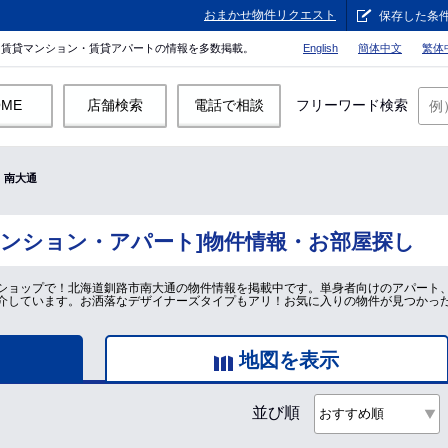
おまかせ物件リクエスト
保存した条
。賃貸マンション・賃貸アパートの情報を多数掲載。
English
簡体中文
繁体
OME
店舗検索
電話で相談
フリーワード検索
南大通
マンション・アパート]物件情報・お部屋探し
ショップで！北海道釧路市南大通の物件情報を掲載中です。単身者向けのアパート
介しています。お洒落なデザイナーズタイプもアリ！お気に入りの物件が見つかっ
地図を表示
並び順