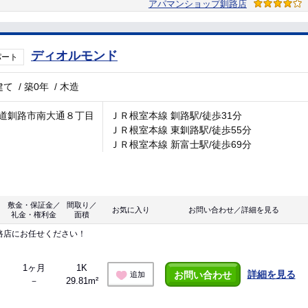
アパマンショップ釧路店
ディオルモンド
パート
建て
/
築0年
/
木造
道釧路市南大通８丁目
ＪＲ根室本線 釧路駅/徒歩31分
ＪＲ根室本線 東釧路駅/徒歩55分
ＪＲ根室本線 新富士駅/徒歩69分
敷金・保証金／
間取り／
お気に入り
お問い合わせ／詳細を見る
礼金・権利金
面積
路店にお任せください！
1ヶ月
1K
詳細を見る
お問い合わせ
追加
－
29.81m²