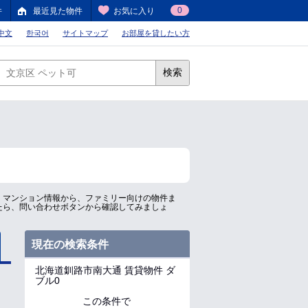
0
件
最近見た物件
お気に入り
中文
한국어
サイトマップ
お部屋を貸したい方
検索
、マンション情報から、ファミリー向けの物件ま
たら、問い合わせボタンから確認してみましょ
現在の検索条件
北海道釧路市南大通
賃貸物件 ダ
ブル0
この条件で