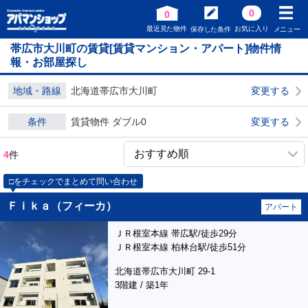
0
0
最近見た物件
お気に入り
保存した条件
メニュー
帯広市大川町の賃貸[賃貸マンション・アパート]物件情
報・お部屋探し
地域・路線
北海道帯広市大川町
変更する
条件
賃貸物件 ダブル0
変更する
4
件
□をチェックでまとめて問い合わせ
Ｆｉｋａ（フィーカ）
アパート
ＪＲ根室本線 帯広駅/徒歩29分
ＪＲ根室本線 柏林台駅/徒歩51分
北海道帯広市大川町 29-1
3階建 / 築1年