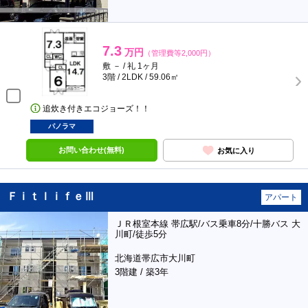
7.3
万円
（管理費等2,000円）
敷 － / 礼 1ヶ月
3階 / 2LDK / 59.06㎡
追炊き付きエコジョーズ！！
パノラマ
お問い合わせ(無料)
お気に入り
ＦｉｔｌｉｆｅⅢ
アパート
ＪＲ根室本線 帯広駅/バス乗車8分/十勝バス 大
川町/徒歩5分
北海道帯広市大川町
3階建 / 築3年