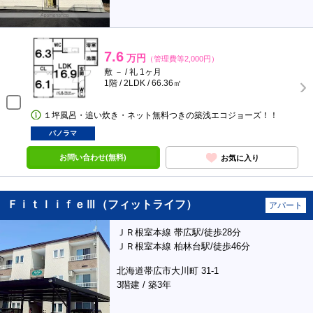
7.6
万円
（管理費等2,000円）
敷 － / 礼 1ヶ月
1階 / 2LDK / 66.36㎡
１坪風呂・追い炊き・ネット無料つきの築浅エコジョーズ！！
パノラマ
お問い合わせ(無料)
お気に入り
ＦｉｔｌｉｆｅⅢ（フィットライフ）
アパート
ＪＲ根室本線 帯広駅/徒歩28分
ＪＲ根室本線 柏林台駅/徒歩46分
北海道帯広市大川町 31-1
3階建 / 築3年