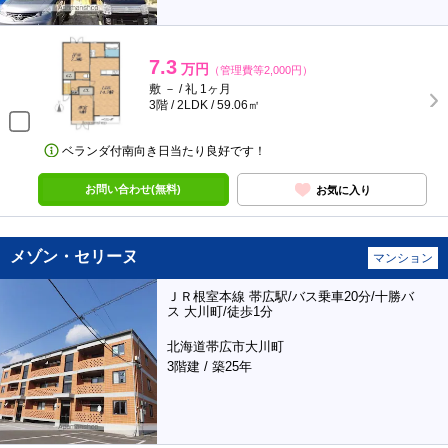
7.3
万円
（管理費等2,000円）
敷 － / 礼 1ヶ月
3階 / 2LDK / 59.06㎡
ベランダ付南向き日当たり良好です！
お問い合わせ(無料)
お気に入り
メゾン・セリーヌ
マンション
ＪＲ根室本線 帯広駅/バス乗車20分/十勝バ
ス 大川町/徒歩1分
北海道帯広市大川町
3階建 / 築25年