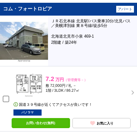
コム・フォートロピア
アパート
ＪＲ石北本線 北見駅/バス乗車10分/北見バス
／美幌津別線 東８号線/徒歩5分
北海道北見市小泉 469-1
2階建 / 築24年
7.2
万円
（管理費等－）
敷 72,000円 / 礼 －
1階 / 3LDK / 86.27㎡
国道３９号線が近くてアクセスが良いです！
パノラマ
お問い合わせ(無料)
お気に入り