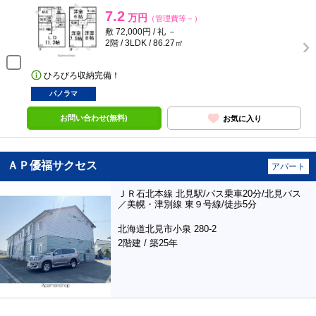
7.2
万円
（管理費等－）
敷 72,000円 / 礼 －
2階 / 3LDK / 86.27㎡
ひろびろ収納完備！
パノラマ
お問い合わせ(無料)
お気に入り
ＡＰ優福サクセス
アパート
ＪＲ石北本線 北見駅/バス乗車20分/北見バス
／美幌・津別線 東９号線/徒歩5分
北海道北見市小泉 280-2
2階建 / 築25年