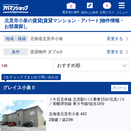
0
0
最近見た物件
お気に入り
保存した条件
メニュー
北見市小泉の賃貸[賃貸マンション・アパート]物件情報・
お部屋探し
地域・路線
北海道北見市小泉
変更する
条件
賃貸物件 ダブル0
変更する
9
件
□をチェックでまとめて問い合わせ
グレイス小泉Ⅱ
アパート
ＪＲ石北本線 北見駅/バス乗車15分/北見バス
／美幌津別線 東９号線/徒歩10分
北海道北見市小泉 442
2階建 / 築23年