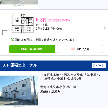
5
万円
（管理費等1,000円）
敷 － / 礼 －
1階 / 2LDK / 54.06㎡
国道３９号線、夕陽ヶ丘通が近くアクセス良し！
お問い合わせ(無料)
お気に入り
ＡＰ優福エターナル
アパート
ＪＲ石北本線 北見駅/バス乗車15分/北見バ
ス 三輪線／小泉８号/徒歩5分
北海道北見市小泉 280-10
2階建 / 築23年