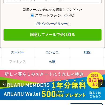
店舗検索
新着メールの送信先を選択してください
住む街研究所で北見市の情報を見る
スマートフォン
PC
プライバシーポリシー
に
北見市
同意してメールで受け取る
北見市の施設一覧
スーパー
コンビニ
病院
ファミレス
公園
Previous