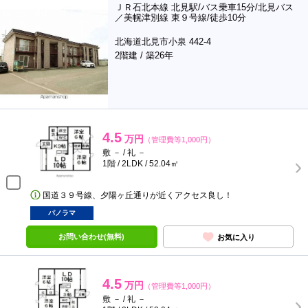
ＪＲ石北本線 北見駅/バス乗車15分/北見バス
／美幌津別線 東９号線/徒歩10分
北海道北見市小泉 442-4
2階建 / 築26年
4.5
万円
（管理費等1,000円）
敷 － / 礼 －
1階 / 2LDK / 52.04㎡
国道３９号線、夕陽ヶ丘通りが近くアクセス良し！
パノラマ
お問い合わせ(無料)
お気に入り
4.5
万円
（管理費等1,000円）
敷 － / 礼 －