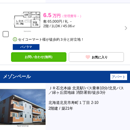
6.5
万円
（管理費等－）
敷 65,000円 / 礼 －
2階 / 1LDK / 45.06㎡
セイコーマート様が徒歩約３分と好立地！
パノラマ
お問い合わせ(無料)
お気に入り
メゾンペール
アパート
ＪＲ石北本線 北見駅/バス乗車10分/北見バス
／緑ヶ丘団地線 消防署前/徒歩3分
北海道北見市寿町１丁目 2-10
2階建 / 築21年