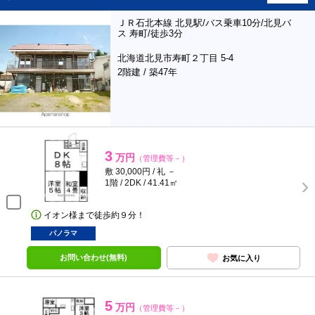
ＪＲ石北本線 北見駅/バス乗車10分/北見バ
ス 寿町/徒歩3分
北海道北見市寿町２丁目 5-4
2階建 / 築47年
3
万円
（管理費等－）
敷 30,000円 / 礼 －
1階 / 2DK / 41.41㎡
イオン様まで徒歩約９分！
パノラマ
お問い合わせ(無料)
お気に入り
5
万円
（管理費等－）