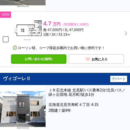
NEW
4.7
万円
（管理費等1,100円）
敷 47,000円 / 礼 47,000円
1階 / 1K / 33.19㎡
ローソン様、コープ様徒歩圏内でお買い物に便利です！
お問い合わせ(無料)
お気に入り
ヴィゴーレⅡ
アパート
ＪＲ石北本線 北見駅/バス乗車2分/北見バス／
緑ヶ丘団地 花月町/徒歩1分
北海道北見市寿町４丁目 4-15
2階建 / 築9年