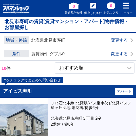
0
0
最近見た物件
お気に入り
保存した条件
メニュー
北見市寿町の賃貸[賃貸マンション・アパート]物件情報・
お部屋探し
地域・路線
北海道北見市寿町
変更する
条件
賃貸物件 ダブル0
変更する
10
件
□をチェックでまとめて問い合わせ
アイビス寿町
アパート
ＪＲ石北本線 北見駅/バス乗車8分/北見バス／
緑ヶ丘団地 消防署/徒歩4分
北海道北見市寿町３丁目 2-9
2階建 / 築8年