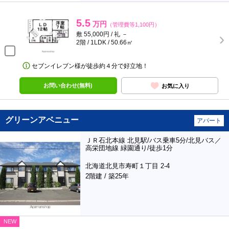
5.5
万円
（管理費等1,100円）
敷 55,000円 / 礼 －
2階 / 1LDK / 50.66㎡
セブンイレブン様が徒歩約４分で好立地！
お問い合わせ(無料)
お気に入り
グリーンアベニュー
アパート
ＪＲ石北本線 北見駅/バス乗車5分/北見バス／
高栄団地線 緑園通り/徒歩1分
北海道北見市寿町１丁目 2-4
2階建 / 築25年
NEW