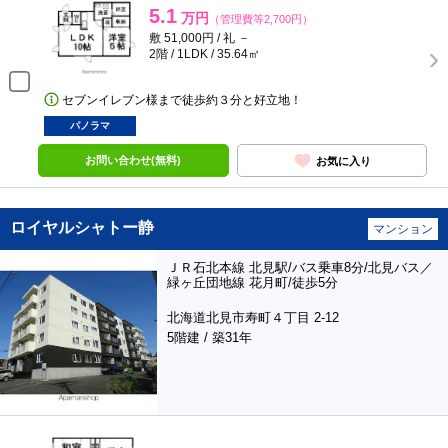
5.1
万円
（管理費等2,700円）
敷 51,000円 / 礼 －
2階 / 1LDK / 35.64㎡
セブンイレブン様まで徒歩約３分と好立地！
パノラマ
お問い合わせ(無料)
お気に入り
ロイヤルシャトー静
マンション
ＪＲ石北本線 北見駅/バス乗車8分/北見バス／
緑ヶ丘団地線 花月町/徒歩5分
北海道北見市寿町４丁目 2-12
5階建 / 築31年