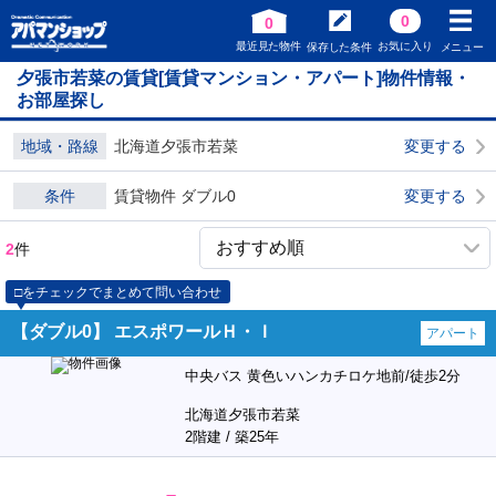
0
0
最近見た物件
お気に入り
保存した条件
メニュー
夕張市若菜の賃貸[賃貸マンション・アパート]物件情報・
お部屋探し
地域・路線
北海道夕張市若菜
変更する
条件
賃貸物件 ダブル0
変更する
2
件
□をチェックでまとめて問い合わせ
【ダブル0】 エスポワールＨ・Ｉ
アパート
中央バス 黄色いハンカチロケ地前/徒歩2分
北海道夕張市若菜
2階建 / 築25年