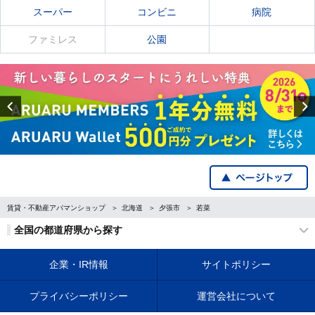
スーパー
コンビニ
病院
ファミレス
公園
Previous
賃貸・不動産アパマンショップ
北海道
夕張市
若菜
全国の都道府県から探す
企業・IR情報
サイトポリシー
プライバシーポリシー
運営会社について