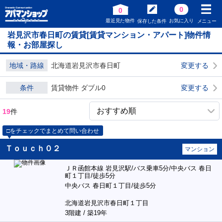
0
0
最近見た物件
お気に入り
保存した条件
メニュー
岩見沢市春日町の賃貸[賃貸マンション・アパート]物件情
報・お部屋探し
地域・路線
北海道岩見沢市春日町
変更する
条件
賃貸物件 ダブル0
変更する
19
件
□をチェックでまとめて問い合わせ
Ｔｏｕｃｈ０２
マンション
ＪＲ函館本線 岩見沢駅/バス乗車5分/中央バス 春日
町１丁目/徒歩5分
中央バス 春日町１丁目/徒歩5分
北海道岩見沢市春日町１丁目
3階建 / 築19年