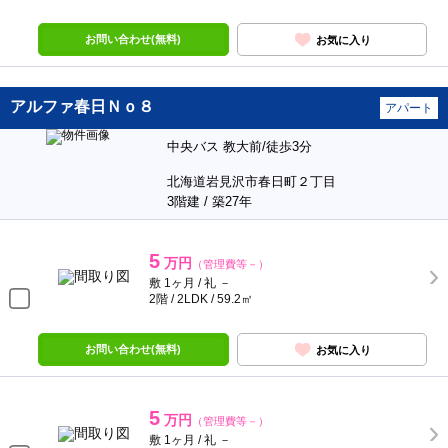
お問い合わせ(無料)
お気に入り
アルファ春日Ｎｏ８
アパート
中央バス 教大前/徒歩3分
北海道岩見沢市春日町２丁目
3階建 / 築27年
5
万円
（管理費等－）
敷 1ヶ月 / 礼 －
2階 / 2LDK / 59.2㎡
お問い合わせ(無料)
お気に入り
5
万円
（管理費等－）
敷 1ヶ月 / 礼 －