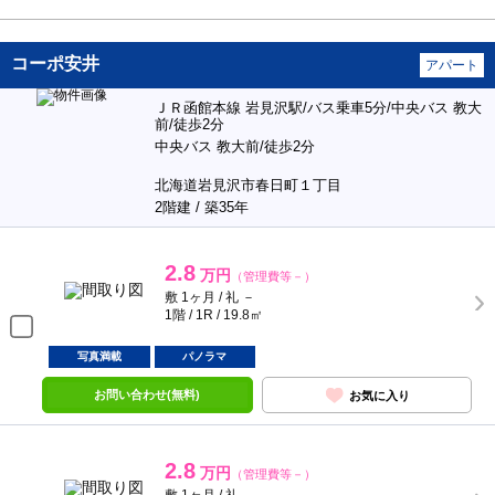
コーポ安井
アパート
ＪＲ函館本線 岩見沢駅/バス乗車5分/中央バス 教大
前/徒歩2分
中央バス 教大前/徒歩2分
北海道岩見沢市春日町１丁目
2階建 / 築35年
2.8
万円
（管理費等－）
敷 1ヶ月 / 礼 －
1階 / 1R / 19.8㎡
写真満載
パノラマ
お問い合わせ(無料)
お気に入り
2.8
万円
（管理費等－）