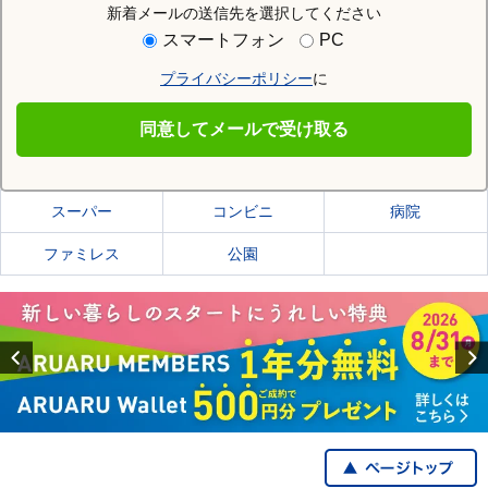
新着メールの送信先を選択してください
住む街研究所で岩見沢市の情報を見る
スマートフォン
PC
プライバシーポリシー
に
岩見沢市
同意してメールで受け取る
岩見沢市の施設一覧
スーパー
コンビニ
病院
ファミレス
公園
Previous