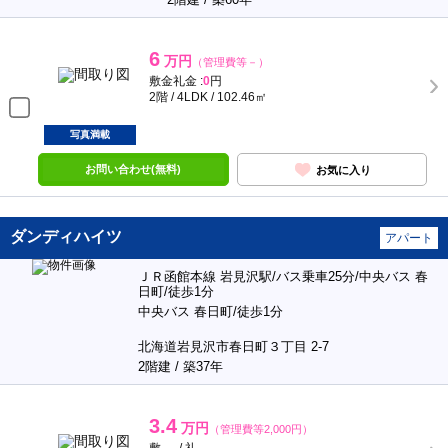
6
万円
（管理費等－）
敷金礼金 :
0
円
2階 / 4LDK / 102.46㎡
写真満載
お問い合わせ(無料)
お気に入り
ダンディハイツ
アパート
ＪＲ函館本線 岩見沢駅/バス乗車25分/中央バス 春
日町/徒歩1分
中央バス 春日町/徒歩1分
北海道岩見沢市春日町３丁目 2-7
2階建 / 築37年
3.4
万円
（管理費等2,000円）