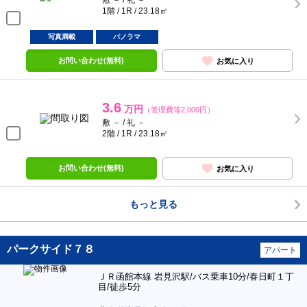
敷 － / 礼 －
1階 / 1R / 23.18㎡
写真満載
パノラマ
お問い合わせ(無料)
お気に入り
3.6
万円
（管理費等2,000円）
敷 － / 礼 －
2階 / 1R / 23.18㎡
お問い合わせ(無料)
お気に入り
もっと見る
パークサイド７８
アパート
ＪＲ函館本線 岩見沢駅/バス乗車10分/春日町１丁
目/徒歩5分