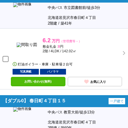
中央バス 市立図書館前/徒歩3分
北海道岩見沢市春日町４丁目
2階建 / 築41年
6.2
万円
（管理費等－）
敷金礼金 :
0
円
2階 / 4LDK / 142.02㎡
灯油ボイラー・車庫・駐車場２台可
写真満載
パノラマ
お問い合わせ(無料)
お気に入り
【ダブル0】 春日町４丁目１５
一戸建て
中央バス 教育大前/徒歩13分
北海道岩見沢市春日町４丁目
2階建 / 築60年