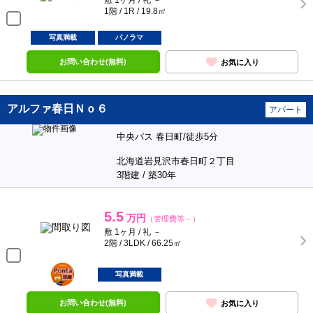
敷 1ヶ月 / 礼 －
1階 / 1R / 19.8㎡
写真満載
パノラマ
お問い合わせ(無料)
お気に入り
アルファ春日Ｎｏ６
アパート
中央バス 春日町/徒歩5分
北海道岩見沢市春日町２丁目
3階建 / 築30年
5.5
万円
（管理費等－）
敷 1ヶ月 / 礼 －
2階 / 3LDK / 66.25㎡
ポンタ
部屋
写真満載
お問い合わせ(無料)
お気に入り