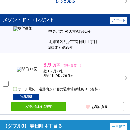
もっと見る
メゾン・ド・エレガント
アパート
中央バス 教大前/徒歩1分
北海道岩見沢市春日町１丁目
2階建 / 築28年
3.9
万円
（管理費等－）
敷 1ヶ月 / 礼 －
2階 / 1LDK / 26.5㎡
オール電化 道路向かい側に駐車場敷地あり（有料）
写真満載
お問い合わせ(無料)
お気に入り
【ダブル0】 春日町４丁目６
一戸建て