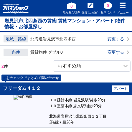
0
0
最近見た物件
お気に入り
保存した条件
メニュー
岩見沢市北四条西の賃貸[賃貸マンション・アパート]物件
情報・お部屋探し
地域・路線
北海道岩見沢市北四条西
変更する
条件
賃貸物件 ダブル0
変更する
2
件
□をチェックでまとめて問い合わせ
フリーダム４１２
アパート
ＪＲ函館本線 岩見沢駅/徒歩20分
ＪＲ室蘭本線 志文駅/徒歩20分
北海道岩見沢市北四条西１２丁目
2階建 / 築28年