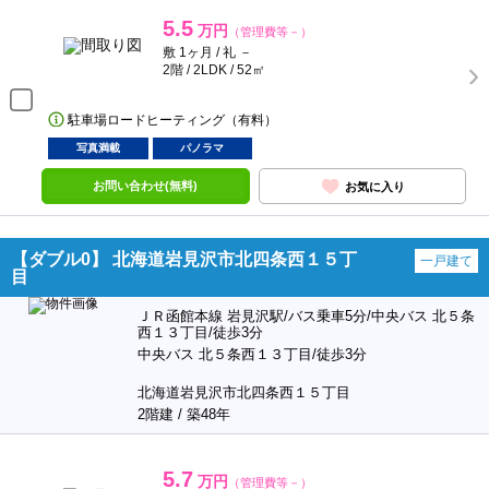
5.5
万円
（管理費等－）
敷 1ヶ月 / 礼 －
2階 / 2LDK / 52㎡
駐車場ロードヒーティング（有料）
写真満載
パノラマ
お問い合わせ(無料)
お気に入り
【ダブル0】 北海道岩見沢市北四条西１５丁
一戸建て
目
ＪＲ函館本線 岩見沢駅/バス乗車5分/中央バス 北５条
西１３丁目/徒歩3分
中央バス 北５条西１３丁目/徒歩3分
北海道岩見沢市北四条西１５丁目
2階建 / 築48年
5.7
万円
（管理費等－）