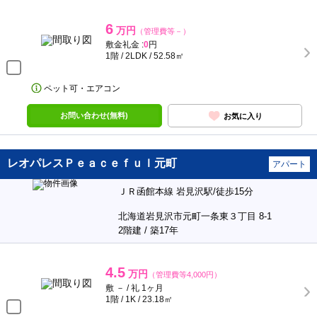
6
万円
（管理費等－）
敷金礼金 :
0
円
1階 / 2LDK / 52.58㎡
ペット可・エアコン
お問い合わせ(無料)
お気に入り
レオパレスＰｅａｃｅｆｕｌ元町
アパート
ＪＲ函館本線 岩見沢駅/徒歩15分
北海道岩見沢市元町一条東３丁目 8-1
2階建 / 築17年
4.5
万円
（管理費等4,000円）
敷 － / 礼 1ヶ月
1階 / 1K / 23.18㎡