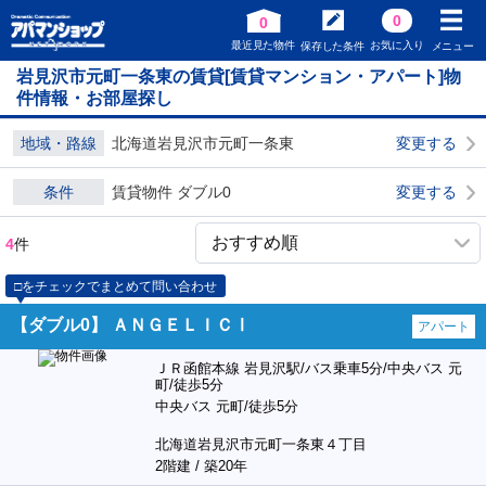
0
0
最近見た物件
お気に入り
保存した条件
メニュー
岩見沢市元町一条東の賃貸[賃貸マンション・アパート]物
件情報・お部屋探し
地域・路線
北海道岩見沢市元町一条東
変更する
条件
賃貸物件 ダブル0
変更する
4
件
□をチェックでまとめて問い合わせ
【ダブル0】 ＡＮＧＥＬＩＣⅠ
アパート
ＪＲ函館本線 岩見沢駅/バス乗車5分/中央バス 元
町/徒歩5分
中央バス 元町/徒歩5分
北海道岩見沢市元町一条東４丁目
2階建 / 築20年