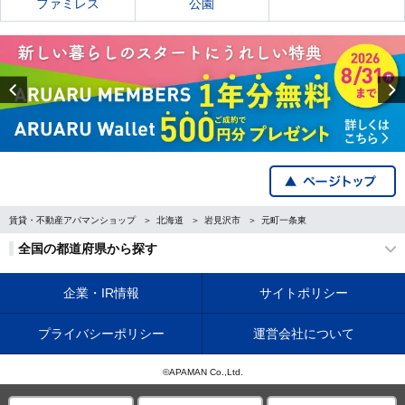
ファミレス
公園
Previous
賃貸・不動産アパマンショップ
北海道
岩見沢市
元町一条東
全国の都道府県から探す
企業・IR情報
サイトポリシー
プライバシーポリシー
運営会社について
©APAMAN Co.,Ltd.