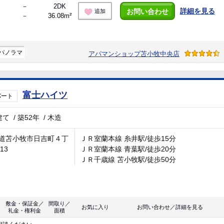
－
2DK
詳細を見る
お問い合わせ
追加
－
36.08m²
パノラマ
アパマンショップ苫小牧中央店
富士ハイツ
パート
建て
/
築52年
/
木造
道苫小牧市日吉町４丁
ＪＲ室蘭本線 糸井駅/徒歩15分
-13
ＪＲ室蘭本線 青葉駅/徒歩20分
ＪＲ千歳線 苫小牧駅/徒歩50分
敷金・保証金／
間取り／
お気に入り
お問い合わせ／詳細を見る
礼金・権利金
面積