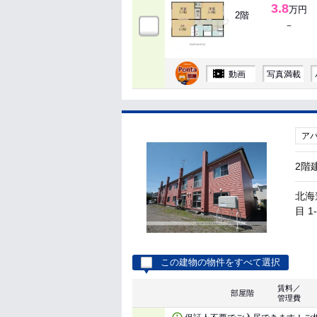
3.8
万円
2階
－
動画
写真満載
ア
2階
北海
目 1
この建物の物件をすべて選択
賃料／
部屋階
管理費