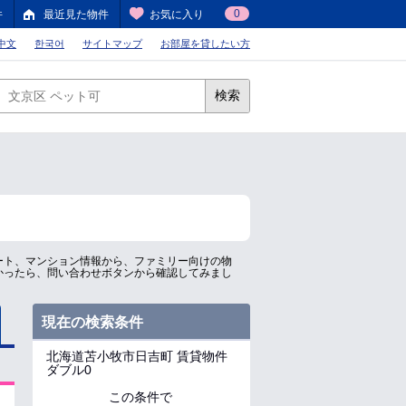
0
件
最近見た物件
お気に入り
中文
한국어
サイトマップ
お部屋を貸したい方
検索
ート、マンション情報から、ファミリー向けの物
かったら、問い合わせボタンから確認してみまし
現在の検索条件
北海道苫小牧市日吉町
賃貸物件
ダブル0
この条件で