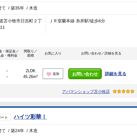
建て
/
築35年
/
木造
道苫小牧市日吉町２丁
ＪＲ室蘭本線 糸井駅/徒歩6分
-11
金・保証金／
間取り／
お気に入り
お問い合わせ／詳細を見る
礼金・権利金
面積
－
2LDK
詳細を見る
お問い合わせ
追加
－
45.26m²
アパマンショップ苫小牧店
ハイツ彩華Ⅰ
パート
建て
/
築24年
/
木造