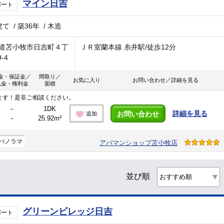
マイン日吉
パート
建て
/
築36年
/
木造
道苫小牧市日吉町４丁
ＪＲ室蘭本線 糸井駅/徒歩12分
9-4
金・保証金／
間取り／
お気に入り
お問い合わせ／詳細を見る
礼金・権利金
面積
ます！是非ご相談ください。
－
1DK
詳細を見る
お問い合わせ
追加
－
25.92m²
パノラマ
アパマンショップ苫小牧店
並び順
グリーンビレッジ日吉
パート