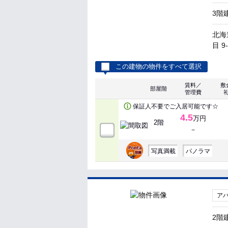
3階
北海
目 9
この建物の物件をすべて選択
賃料／
敷
部屋階
管理費
保証人不要でご入居可能です☆
4.5
万円
2階
－
写真満載
パノラマ
ア
2階