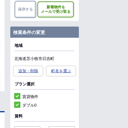
新着物件を
保存する
メールで受け取る
検索条件の変更
地域
北海道
苫小牧市
日吉町
追加・削除
町名を選ぶ
プラン選択
賃貸物件
ダブル0
賃料