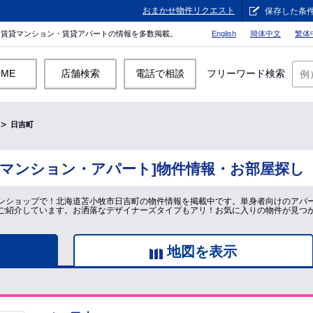
おまかせ物件リクエスト
保存した条
。賃貸マンション・賃貸アパートの情報を多数掲載。
English
簡体中文
繁体
OME
店舗検索
電話で相談
フリーワード検索
日吉町
貸マンション・アパート]物件情報・お部屋探し
ンショップで！北海道苫小牧市日吉町の物件情報を掲載中です。単身者向けのアパ
ご紹介しています。お洒落なデザイナーズタイプもアリ！お気に入りの物件が見つ
地図を表示