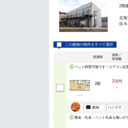
2階
北海
目 8
この建物の物件をすべて選択
賃料／
部屋階
管理費
ペット飼育可能です！エアコン設
3
万円
2階
－
動画
パノラマ
敷金・礼金・ペット礼金も無いの