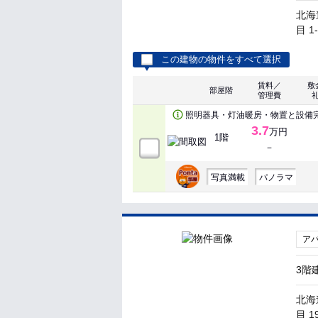
北海
目 1
この建物の物件をすべて選択
賃料／
敷
部屋階
管理費
照明器具・灯油暖房・物置と設備
3.7
万円
1階
－
写真満載
パノラマ
ア
3階
北海
目 1