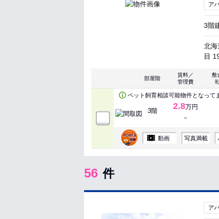
ア
3階
北海
目 1
賃料／
敷
部屋階
管理費
ペット飼育相談可能物件となって
2.8
万円
3階
－
動画
写真満載
56
件
ア