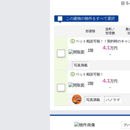
目 5
この建物の物件をすべて選択
賃料／
敷
部屋階
管理費
ペット相談可能！！契約時のキャ
4.1
万円
1階
－
写真満載
ペット相談可能！
4.1
万円
2階
－
写真満載
パノラマ
ア