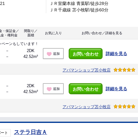
-21
ＪＲ室蘭本線 青葉駅/徒歩28分
ＪＲ千歳線 苫小牧駅/徒歩60分
金・保証金／
間取り／
お気に入り
お問い合わせ／詳細を見る
礼金・権利金
面積
ンペーンもしています！
－
2DK
詳細を見る
お問い合わせ
追加
－
42.52m²
アパマンショップ苫小牧店
－
2DK
詳細を見る
お問い合わせ
追加
－
42.52m²
アパマンショップ苫小牧店
ステラ日吉Ａ
パート