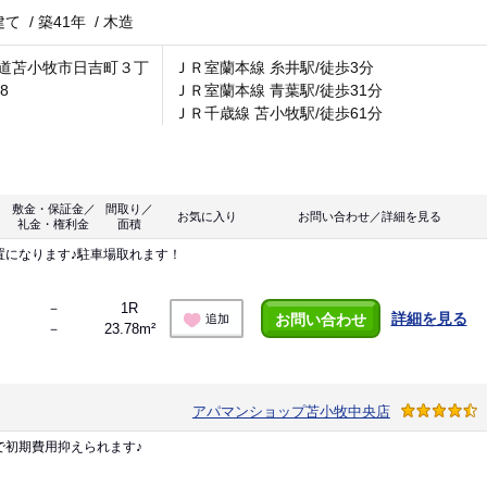
建て
/
築41年
/
木造
道苫小牧市日吉町３丁
ＪＲ室蘭本線 糸井駅/徒歩3分
-8
ＪＲ室蘭本線 青葉駅/徒歩31分
ＪＲ千歳線 苫小牧駅/徒歩61分
敷金・保証金／
間取り／
お気に入り
お問い合わせ／詳細を見る
礼金・権利金
面積
置になります♪駐車場取れます！
－
1R
詳細を見る
お問い合わせ
追加
－
23.78m²
アパマンショップ苫小牧中央店
で初期費用抑えられます♪