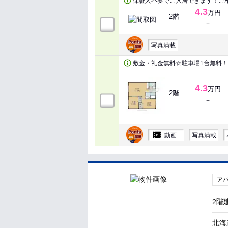
保証人不要でご入居できます！ご
4.3
万円
2階
－
写真満載
敷金・礼金無料☆駐車場1台無料！
4.3
万円
2階
－
動画
写真満載
ア
2階
北海