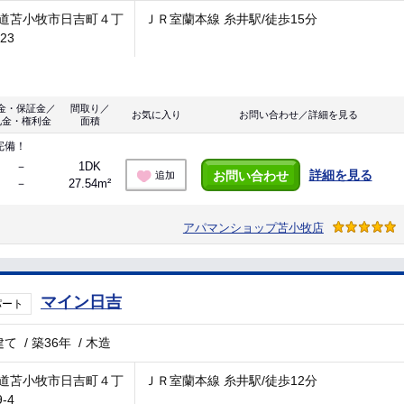
道苫小牧市日吉町４丁
ＪＲ室蘭本線 糸井駅/徒歩15分
-23
金・保証金／
間取り／
お気に入り
お問い合わせ／詳細を見る
礼金・権利金
面積
完備！
－
1DK
詳細を見る
お問い合わせ
追加
－
27.54m²
アパマンショップ苫小牧店
マイン日吉
パート
建て
/
築36年
/
木造
道苫小牧市日吉町４丁
ＪＲ室蘭本線 糸井駅/徒歩12分
9-4