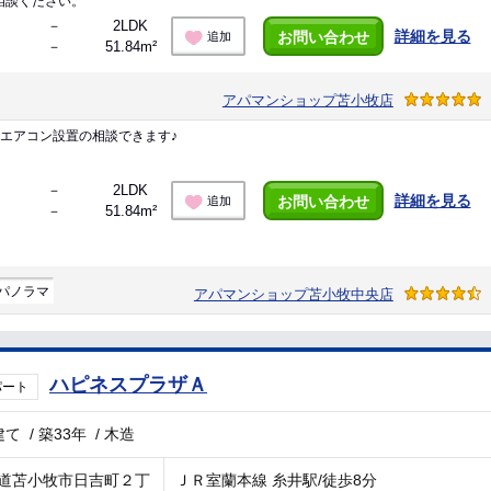
相談ください。
－
2LDK
詳細を見る
お問い合わせ
追加
－
51.84m²
アパマンショップ苫小牧店
エアコン設置の相談できます♪
－
2LDK
詳細を見る
お問い合わせ
追加
－
51.84m²
パノラマ
アパマンショップ苫小牧中央店
ハピネスプラザＡ
パート
建て
/
築33年
/
木造
道苫小牧市日吉町２丁
ＪＲ室蘭本線 糸井駅/徒歩8分