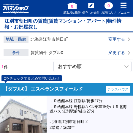
0
0
最近見た物件
お気に入り
保存した条件
メニュー
江別市朝日町の賃貸[賃貸マンション・アパート]物件情
報・お部屋探し
地域・路線
北海道江別市朝日町
変更する
条件
賃貸物件 ダブル0
変更する
1
件
□をチェックでまとめて問い合わせ
【ダブル0】 エスペランスフィールド
テラスハウス
ＪＲ函館本線 江別駅/徒歩27分
ＪＲ函館本線 野幌駅/バス乗車15分/ＪＲ北海
道バス 江別駅前/徒歩27分
北海道江別市朝日町 2
2階建 / 築20年