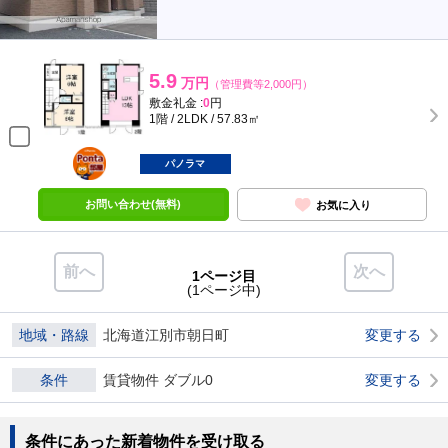
5.9
万円
（管理費等2,000円）
敷金礼金 :
0
円
1階 / 2LDK / 57.83㎡
ポンタ
部屋
パノラマ
お問い合わせ(無料)
お気に入り
前へ
次へ
1ページ目
(1ページ中)
地域・路線
北海道江別市朝日町
変更する
条件
賃貸物件 ダブル0
変更する
条件にあった新着物件を受け取る