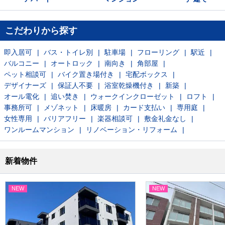
こだわりから探す
即入居可
バス・トイレ別
駐車場
フローリング
駅近
バルコニー
オートロック
南向き
角部屋
ペット相談可
バイク置き場付き
宅配ボックス
デザイナーズ
保証人不要
浴室乾燥機付き
新築
オール電化
追い焚き
ウォークインクローゼット
ロフト
事務所可
メゾネット
床暖房
カード支払い
専用庭
女性専用
バリアフリー
楽器相談可
敷金礼金なし
ワンルームマンション
リノベーション・リフォーム
新着物件
NEW
NEW