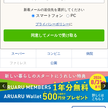
店舗検索
新着メールの送信先を選択してください
住む街研究所で根室市の情報を見る
スマートフォン
PC
プライバシーポリシー
に
根室市
同意してメールで受け取る
根室市の施設一覧
スーパー
コンビニ
病院
ファミレス
公園
Previous