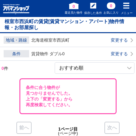
0
0
最近見た物件
お気に入り
保存した条件
メニュー
根室市西浜町の賃貸[賃貸マンション・アパート]物件情
報・お部屋探し
地域・路線
北海道根室市西浜町
変更する
条件
賃貸物件 ダブル0
変更する
0
件
条件に合う物件が
見つかりませんでした。
上下の「変更する」から
再度検索してください。
前へ
次へ
1ページ目
(ページ中)