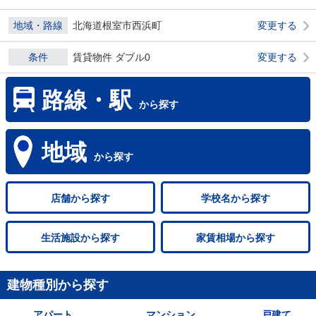
地域・路線
北海道根室市西浜町
変更する
条件
賃貸物件 ダブル0
変更する
路線・駅
から探す
地域
から探す
店舗
から探す
学校名
から探す
生活施設
から探す
家賃相場
から探す
建物種別から探す
アパート
マンション
戸建て