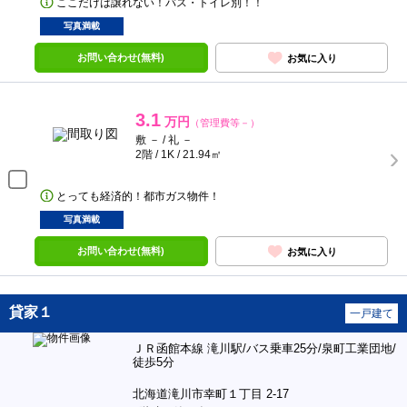
ここだけは譲れない！バス・トイレ別！！
写真満載
お問い合わせ(無料)
お気に入り
3.1
万円
（管理費等－）
敷 － / 礼 －
2階 / 1K / 21.94㎡
とっても経済的！都市ガス物件！
写真満載
お問い合わせ(無料)
お気に入り
貸家１
一戸建て
ＪＲ函館本線 滝川駅/バス乗車25分/泉町工業団地/
徒歩5分
北海道滝川市幸町１丁目 2-17