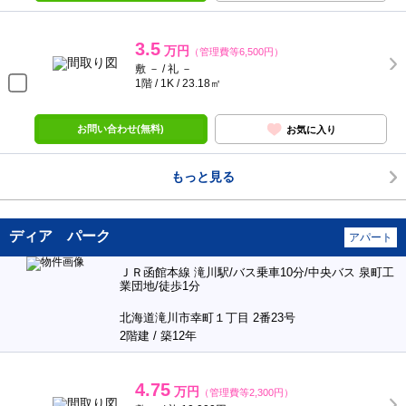
3.5
万円
（管理費等6,500円）
敷 － / 礼 －
1階 / 1K / 23.18㎡
お問い合わせ(無料)
お気に入り
もっと見る
ディア パーク
アパート
ＪＲ函館本線 滝川駅/バス乗車10分/中央バス 泉町工
業団地/徒歩1分
北海道滝川市幸町１丁目 2番23号
2階建 / 築12年
4.75
万円
（管理費等2,300円）