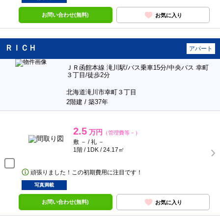
お問い合わせ(無料)
お気に入り
ＲＩＣＨ
アパート
ＪＲ函館本線 滝川駅/バス乗車15分/中央バス 幸町
３丁目/徒歩2分
北海道滝川市幸町３丁目
2階建 / 築37年
2.5
万円
（管理費等－）
敷 － / 礼 －
1階 / 1DK / 24.17㎡
頑張りました！この初期費用に注目です！
写真満載
お問い合わせ(無料)
お気に入り