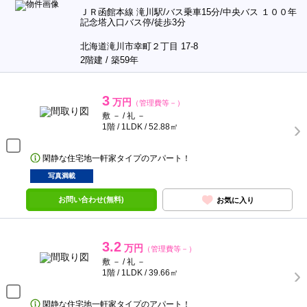
ＪＲ函館本線 滝川駅/バス乗車15分/中央バス １００年
記念塔入口バス停/徒歩3分
北海道滝川市幸町２丁目 17-8
2階建 / 築59年
3
万円
（管理費等－）
敷 － / 礼 －
1階 / 1LDK / 52.88㎡
閑静な住宅地一軒家タイプのアパート！
写真満載
お問い合わせ(無料)
お気に入り
3.2
万円
（管理費等－）
敷 － / 礼 －
1階 / 1LDK / 39.66㎡
閑静な住宅地一軒家タイプのアパート！