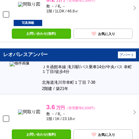
万円
（管理費等2,300円）
敷 － / 礼 －
1階 / 1LDK / 46.8㎡
写真満載
お問い合わせ(無料)
お気に入り
レオパレスアンバー
アパート
ＪＲ函館本線 滝川駅/バス乗車14分/中央バス 幸町
１丁目/徒歩4分
北海道滝川市幸町１丁目 7-38
2階建 / 築21年
3.6
万円
（管理費等6,500円）
敷 － / 礼 －
1階 / 1K / 23.18㎡
お問い合わせ(無料)
お気に入り