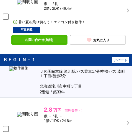
敷 － / 礼 －
2階 / 2DK / 46.4㎡
暑い夏を乗り切ろう！エアコン付き物件！
写真満載
お問い合わせ(無料)
お気に入り
ＢＥＧＩＮ－１
アパート
ＪＲ函館本線 滝川駅/バス乗車17分/中央バス 幸町
１丁目/徒歩3分
北海道滝川市幸町３丁目
2階建 / 築33年
2.8
万円
（管理費等－）
敷 － / 礼 －
1階 / 1DK / 24.8㎡