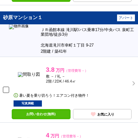
砂原マンション１
アパート
ＪＲ函館本線 滝川駅/バス乗車17分/中央バス 泉町工
業団地/徒歩3分
北海道滝川市幸町１丁目 9-27
2階建 / 築41年
3.8
万円
（管理費等－）
敷 － / 礼 －
2階 / 2DK / 46.4㎡
暑い夏を乗り切ろう！エアコン付き物件！
写真満載
お問い合わせ(無料)
お気に入り
4
万円
（管理費等－）