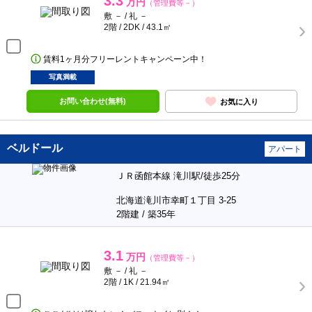
3.3
万円
（管理費等－）
敷 － / 礼 －
2階 / 2DK / 43.1㎡
賃料1ヶ月分フリーレントキャンペーン中！
写真満載
お問い合わせ(無料)
お気に入り
ベルドール
アパート
ＪＲ函館本線 滝川駅/徒歩25分
北海道滝川市幸町１丁目 3-25
2階建 / 築35年
3.1
万円
（管理費等－）
敷 － / 礼 －
2階 / 1K / 21.94㎡