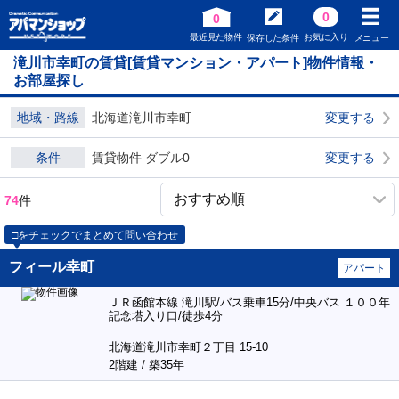
0
0
最近見た物件
お気に入り
保存した条件
メニュー
滝川市幸町の賃貸[賃貸マンション・アパート]物件情報・
お部屋探し
地域・路線
北海道滝川市幸町
変更する
条件
賃貸物件 ダブル0
変更する
74
件
□をチェックでまとめて問い合わせ
フィール幸町
アパート
ＪＲ函館本線 滝川駅/バス乗車15分/中央バス １００年
記念塔入り口/徒歩4分
北海道滝川市幸町２丁目 15-10
2階建 / 築35年