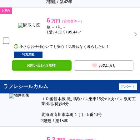
2階建 / 築42年
NEW
6
万円
（管理費等－）
敷 － / 礼 －
1階 / 4LDK / 95.44㎡
小さなお子様がいても安心！気兼ねなく暮らしたい！
写真満載
お問い合わせ(無料)
お気に入り
ラフレシールカルム
アパート
ＪＲ函館本線 滝川駅/バス乗車15分/中央バス 泉町工
業団地/徒歩4分
北海道滝川市幸町１丁目 5番40号
2階建 / 築15年
5.2