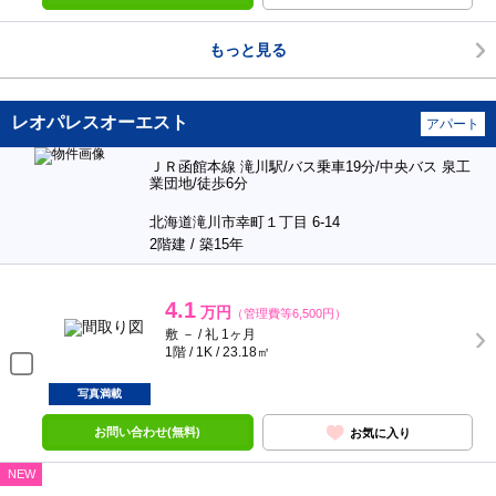
もっと見る
レオパレスオーエスト
アパート
ＪＲ函館本線 滝川駅/バス乗車19分/中央バス 泉工
業団地/徒歩6分
北海道滝川市幸町１丁目 6-14
2階建 / 築15年
4.1
万円
（管理費等6,500円）
敷 － / 礼 1ヶ月
1階 / 1K / 23.18㎡
写真満載
お問い合わせ(無料)
お気に入り
NEW