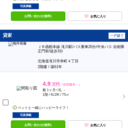
写真満載
お問い合わせ(無料)
お気に入り
貸家
一戸建て
ＪＲ函館本線 滝川駅/バス乗車20分/中央バス 自衛隊
正門前/徒歩3分
北海道滝川市幸町４丁目
2階建 / 築61年
4.9
万円
（管理費等－）
敷 1ヶ月 / 礼 －
1階 / 4LDK / 75㎡
ペットと一緒にハッピーライフ！
写真満載
お問い合わせ(無料)
お気に入り