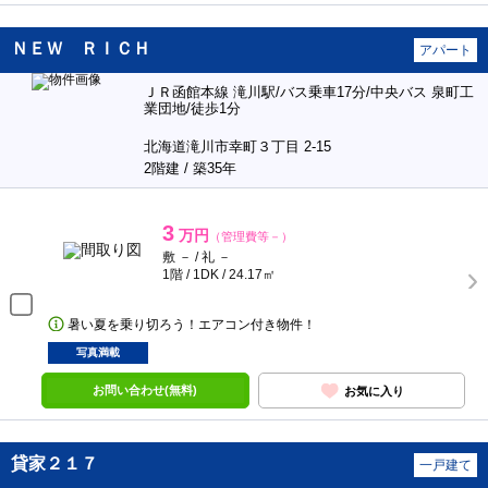
ＮＥＷ ＲＩＣＨ
アパート
ＪＲ函館本線 滝川駅/バス乗車17分/中央バス 泉町工
業団地/徒歩1分
北海道滝川市幸町３丁目 2-15
2階建 / 築35年
3
万円
（管理費等－）
敷 － / 礼 －
1階 / 1DK / 24.17㎡
暑い夏を乗り切ろう！エアコン付き物件！
写真満載
お問い合わせ(無料)
お気に入り
貸家２１７
一戸建て