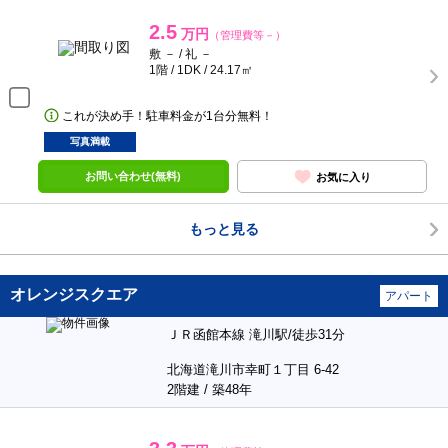
2.5
万円
（管理費等－）
敷 － / 礼 －
1階 / 1DK / 24.17㎡
これが決め手！駐車料金が1台分無料！
写真満載
お問い合わせ(無料)
お気に入り
もっと見る
オレンジスクエア
アパート
ＪＲ函館本線 滝川駅/徒歩31分
北海道滝川市幸町１丁目 6-42
2階建 / 築48年