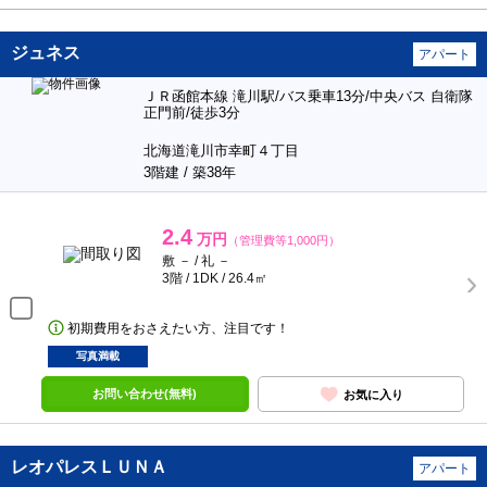
ジュネス
アパート
ＪＲ函館本線 滝川駅/バス乗車13分/中央バス 自衛隊
正門前/徒歩3分
北海道滝川市幸町４丁目
3階建 / 築38年
2.4
万円
（管理費等1,000円）
敷 － / 礼 －
3階 / 1DK / 26.4㎡
初期費用をおさえたい方、注目です！
写真満載
お問い合わせ(無料)
お気に入り
レオパレスＬＵＮＡ
アパート