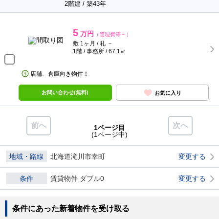
2階建 / 築43年
5
万円
（管理費等－）
敷 1ヶ月 / 礼 －
1階 / 事務所 / 67.1㎡
店舗、倉庫向き物件！
お問い合わせ(無料)
お気に入り
前へ
次へ
1ページ目
(1ページ中)
地域・路線
北海道滝川市幸町
変更する
条件
賃貸物件 ダブル0
変更する
条件にあった新着物件を受け取る