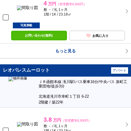
4
万円
（管理費等6,500円）
敷 － / 礼 1ヶ月
1階 / 1K / 23.18㎡
写真満載
お問い合わせ(無料)
お気に入り
もっと見る
レオパレスムーロット
アパート
ＪＲ函館本線 滝川駅/バス乗車16分/中央バス 泉町工
業団地/徒歩3分
北海道滝川市幸町１丁目 6-22
2階建 / 築22年
3.8
万円
（管理費等6,500円）
敷 － / 礼 1ヶ月
1階 / 1K / 23.18㎡