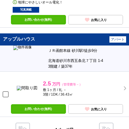
地球にやさしいオール電化！
写真満載
お問い合わせ(無料)
お気に入り
アップルハウス
アパート
ＪＲ函館本線 砂川駅/徒歩9分
北海道砂川市西五条北７丁目 1-4
3階建 / 築37年
2.5
万円
（管理費等－）
敷 1ヶ月 / 礼 －
3階 / 1DK / 36.43㎡
お問い合わせ(無料)
お気に入り
前へ
次へ