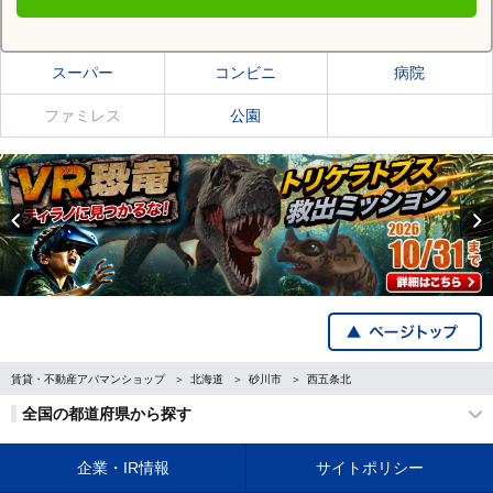
砂川市の施設一覧
スーパー
コンビニ
病院
ファミレス
公園
Previous
賃貸・不動産アパマンショップ
北海道
砂川市
西五条北
全国の都道府県から探す
企業・IR情報
サイトポリシー