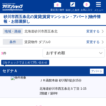
0
0
最近見た物件
お気に入り
保存した条件
メニュー
砂川市西五条北の賃貸[賃貸マンション・アパート]物件情
報・お部屋探し
地域・路線
北海道砂川市西五条北
変更する
条件
賃貸物件 ダブル0
変更する
3
件
□をチェックでまとめて問い合わせ
セドナＡ
アパート
ＪＲ函館本線 砂川駅/徒歩15分
北海道砂川市西五条北５丁目 1-15
2階建 / 築8年