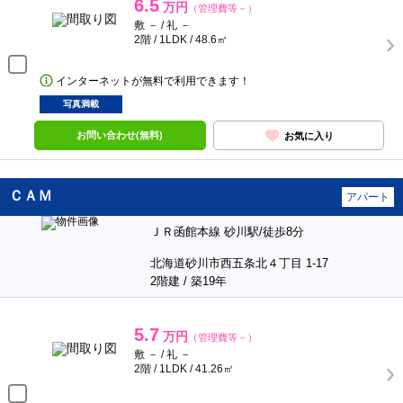
6.5
万円
（管理費等－）
敷 － / 礼 －
2階 / 1LDK / 48.6㎡
インターネットが無料で利用できます！
写真満載
お問い合わせ(無料)
お気に入り
ＣＡＭ
アパート
ＪＲ函館本線 砂川駅/徒歩8分
北海道砂川市西五条北４丁目 1-17
2階建 / 築19年
5.7
万円
（管理費等－）
敷 － / 礼 －
2階 / 1LDK / 41.26㎡