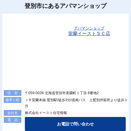
登別市にあるアパマンショップ
アパマンショップ
室蘭イーストＳＣ店
〒059-0036 北海道登別市美園町１丁目 8番地2
住 所
ＪＲ室蘭本線 鷲別駅/徒歩3分/道南バス 上鷲別停留所より徒歩１
最寄り駅
分
株式会社イースト住宅情報
会社名
電 話
お電話で問い合わせ