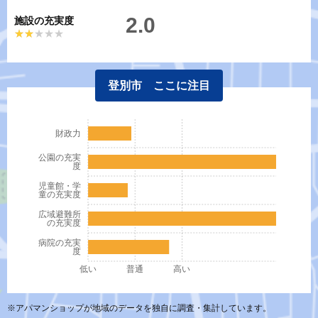
2.0
施設の充実度
★★★★★
★★★★★
登別市 ここに注目
財政力
公園の充実
度
児童館・学
童の充実度
広域避難所
の充実度
病院の充実
度
低い
普通
高い
※アパマンショップが地域のデータを独自に調査・集計しています。