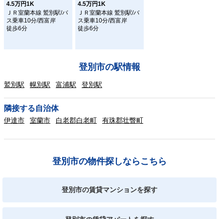
4.5万円1K
4.5万円1K
ＪＲ室蘭本線 鷲別駅/バ
ＪＲ室蘭本線 鷲別駅/バ
ス乗車10分/西富岸
ス乗車10分/西富岸
徒歩6分
徒歩6分
登別市の駅情報
鷲別駅
幌別駅
富浦駅
登別駅
隣接する自治体
伊達市
室蘭市
白老郡白老町
有珠郡壮瞥町
登別市の物件探しならこちら
登別市の賃貸マンションを探す