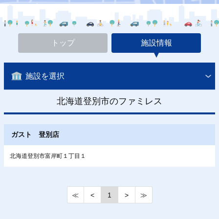
トップ
施設情報
施設を選択
北海道登別市のファミレス
ガスト 登別店
北海道登別市富岸町１丁目１
≪
<
1
>
≫