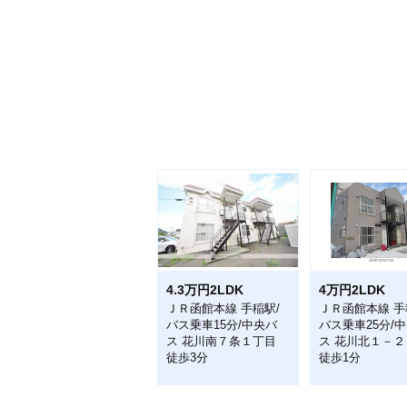
4.3万円2LDK
4万円2LDK
ＪＲ函館本線 手稲駅/
ＪＲ函館本線 手
バス乗車15分/中央バ
バス乗車25分/
ス 花川南７条１丁目
ス 花川北１－２
徒歩3分
徒歩1分