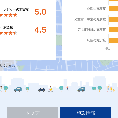
公園の充実度
5.0
楽・レジャーの充実度
★★★★
★★★★
児童館・学童の充実度
4.5
心・安全度
広域避難所の充実度
★★★★
★★★★
病院の充実度
低い
しています。
トップ
施設情報