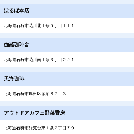
ぽるぽ本店
北海道石狩市花川北１条５丁目１１１
伽羅珈琲舎
北海道石狩市花川南１条３丁目２２１
天海珈琲
北海道石狩市厚田区嶺泊６７－３
アウトドアカフェ野菜香房
北海道石狩市緑苑台東１条２丁目７９