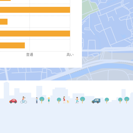
普通
高い