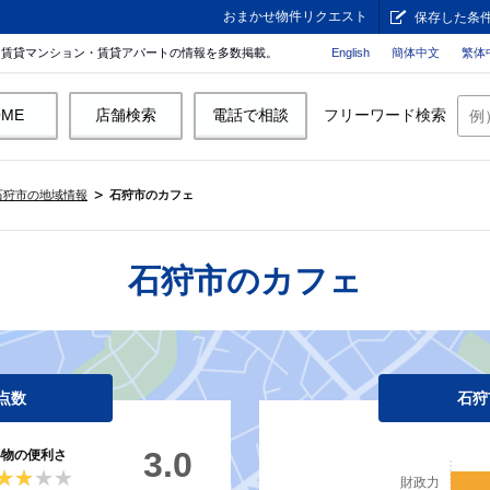
おまかせ物件リクエスト
保存した条
。賃貸マンション・賃貸アパートの情報を多数掲載。
English
簡体中文
繁体
OME
店舗検索
電話で相談
フリーワード検索
石狩市の地域情報
石狩市のカフェ
石狩市のカフェ
点数
石狩
3.0
い物の便利さ
★★★★
★★★★
財政力