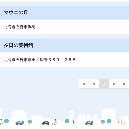
マウニの丘
北海道石狩市浜町
夕日の美術館
北海道石狩市厚田区望来３８９－２６８
≪
<
1
>
≫