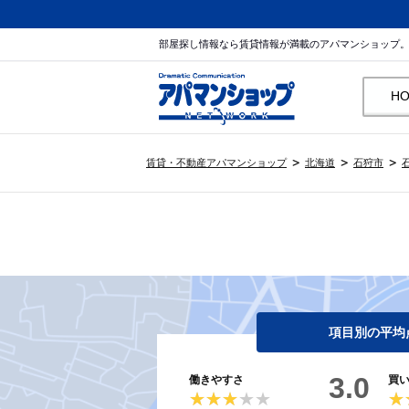
部屋探し情報なら賃貸情報が満載のアパマンショップ
H
賃貸・不動産アパマンショップ
北海道
石狩市
項目別の平均
3.0
働きやすさ
買
★★★★★
★★★★★
★
★