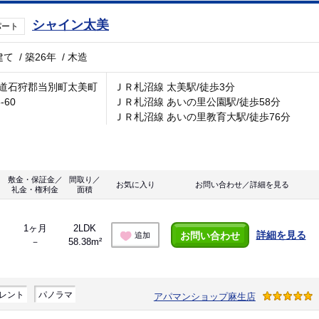
シャイン太美
パート
建て
/
築26年
/
木造
道石狩郡当別町太美町
ＪＲ札沼線 太美駅/徒歩3分
-60
ＪＲ札沼線 あいの里公園駅/徒歩58分
ＪＲ札沼線 あいの里教育大駅/徒歩76分
敷金・保証金／
間取り／
お気に入り
お問い合わせ／詳細を見る
礼金・権利金
面積
1ヶ月
2LDK
詳細を見る
お問い合わせ
追加
－
58.38m²
レント
パノラマ
アパマンショップ麻生店