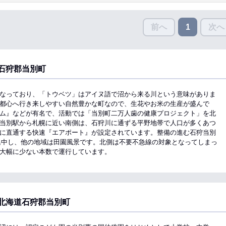
前へ
次へ
1
石狩郡当別町
なっており、「トウベツ」はアイヌ語で沼から来る川という意味がありま
都心へ行き来しやすい自然豊かな町なので、生花やお米の生産が盛んで
ム』などが有名で、活動では「当別町二万人歯の健康プロジェクト」を北
当別駅から札幌に近い南側は、石狩川に通ずる平野地帯で人口が多くあつ
に直通する快速『エアポート』が設定されています。整備の進む石狩当別
集中し、他の地域は田園風景です。北側は不要不急線の対象となってしまっ
大幅に少ない本数で運行しています。
北海道石狩郡当別町