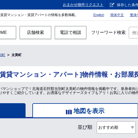
おまかせ物件リクエスト
保存した条
。賃貸マンション・賃貸アパートの情報を多数掲載。
English
簡体中文
繁体
OME
店舗検索
電話で相談
フリーワード検索
別町
太美町
[賃貸マンション・アパート]物件情報・お部屋
パマンショップで！北海道石狩郡当別町太美町の物件情報を掲載中です。単身者向
りやすくご紹介しています。お洒落なデザイナーズタイプもアリ！お気に入りの物
地図を表示
並び順