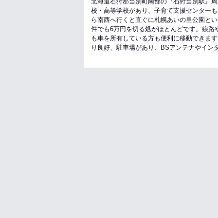
北海道石狩郡当別町南部の『石狩当別駅』周
校・高等学校があり、子育て支援センターも
ら南西へ行くと直ぐに札幌あいの里公園とい
件でも6万円を切る処がほとんどです。線路
も車を所有している方も便利に移動できます
り良好、駐車場があり、BSアンテナやイン