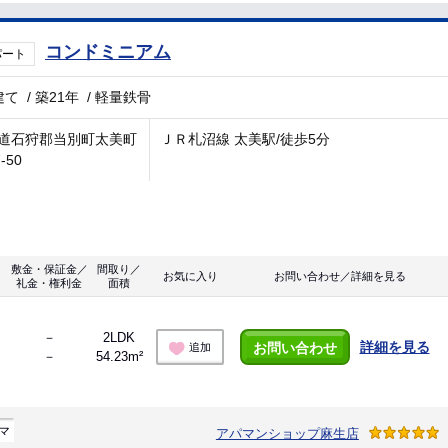
コンドミニアム
パート
建て
/
築21年
/
軽量鉄骨
道石狩郡当別町太美町
ＪＲ札沼線 太美駅/徒歩5分
-50
敷金・保証金／
間取り／
お気に入り
お問い合わせ／詳細を見る
礼金・権利金
面積
－
2LDK
詳細を見る
お問い合わせ
追加
－
54.23m²
マ
アパマンショップ麻生店