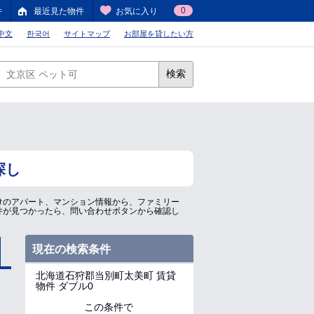
0
件
最近見た物件
お気に入り
中文
한국어
サイトマップ
お部屋を貸したい方
検索
探し
けのアパート、マンション情報から、ファミリー
件が見つかったら、問い合わせボタンから確認し
現在の検索条件
北海道石狩郡当別町太美町
賃貸
物件 ダブル0
この条件で