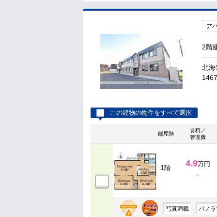
ア
2階
北海
1467
この建物の物件をすべて選択
賃料／
部屋階
管理費
4.9
万円
1階
－
写真満載
パノラ