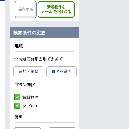
新着物件を
保存する
メールで受け取る
検索条件の変更
地域
北海道
石狩郡当別町
太美町
追加・削除
町名を選ぶ
プラン選択
賃貸物件
ダブル0
賃料