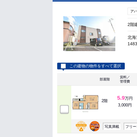
ア
2階
北海
1483
この建物の物件をすべて選択
賃料／
部屋階
管理費
5.9
万円
2階
3,000円
写真満載
フリー