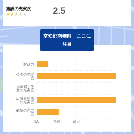
2.5
施設の充実度
★★★★★
★★★★★
空知郡南幌町 ここに
注目
財政力
公園の充実
度
児童館・学
童の充実度
広域避難所
の充実度
病院の充実
度
低い
普通
高い