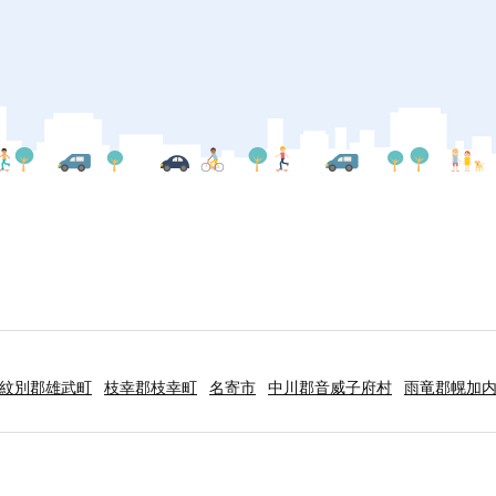
紋別郡雄武町
枝幸郡枝幸町
名寄市
中川郡音威子府村
雨竜郡幌加