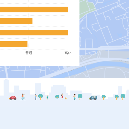
普通
高い