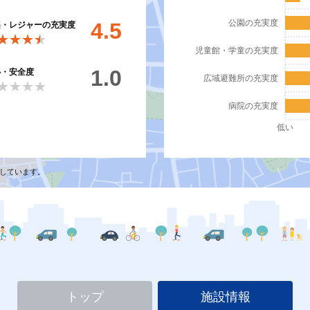
公園の充実度
4.5
楽・レジャーの充実度
★★★★
★★★★
児童館・学童の充実度
1.0
心・安全度
広域避難所の充実度
★★★★
★★★★
病院の充実度
低い
しています。
トップ
施設情報