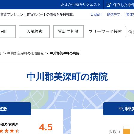
おまかせ物件リクエスト
保存した条
。賃貸マンション・賃貸アパートの情報を多数掲載。
English
簡体中文
繁体
OME
店舗検索
電話で相談
フリーワード検索
町
中川郡美深町の地域情報
中川郡美深町の病院
中川郡美深町の病院
点数
中川郡
4.5
い物の便利さ
★★★★
★★★★
財政力