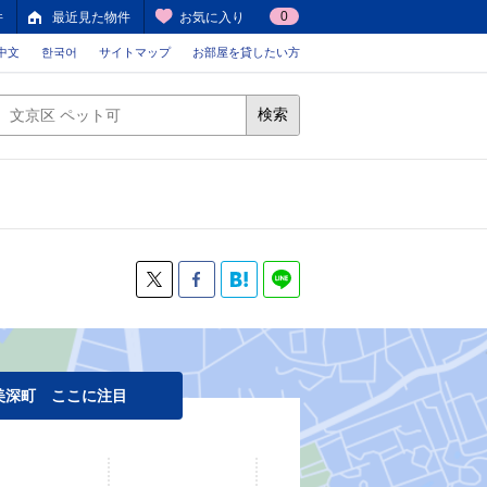
0
件
最近見た物件
お気に入り
中文
한국어
サイトマップ
お部屋を貸したい方
検索
美深町 ここに注目