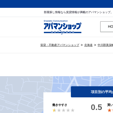
部屋探し情報なら賃貸情報が満載のアパマンショップ
H
賃貸・不動産アパマンショップ
北海道
中川郡美深
項目別の平均
0.5
働きやすさ
買
★★★★★
★★★★★
★
★