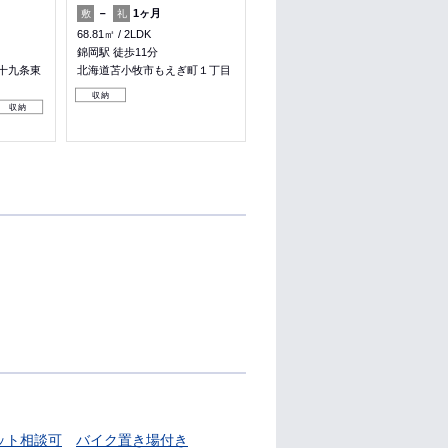
－
1ヶ月
100,000円
－
敷
礼
敷
礼
68.81㎡
2LDK
70.39㎡
2LDK
錦岡駅 徒歩11分
太平駅 徒歩11分
十九条東
北海道苫小牧市もえぎ町１丁目
北海道札幌市東区北四十九条東
１０丁目
収納
収納
子育て応援
料理が楽
収納
ット相談可
バイク置き場付き