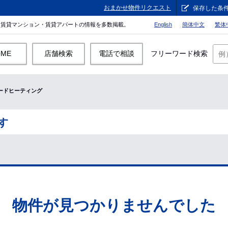
おまかせ物件リクエスト
保存した条
。賃貸マンション・賃貸アパートの情報を多数掲載。
English
簡体中文
繁体
OME
店舗検索
電話で相談
フリーワード検索
ードヒーティング
す
物件が見つかりませんでした