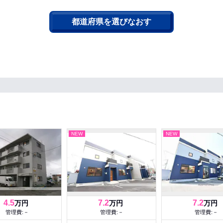
都道府県を選びなおす
NEW
NEW
4.5
7.2
7.2
万円
万円
万円
管理費:－
管理費:－
管理費:－