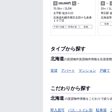
－
－
100,000円
－
－
敷
礼
敷
礼
敷
31.68㎡
1K
70.39㎡
2LDK
33㎡
1
桑園駅 徒歩5分
太平駅 徒歩11分
帯広駅 徒
北海道札幌市中央区北十二条西
北海道札幌市東区北四十九条東
北海道帯
１６丁目
１０丁目
収納
女性安心
収納
子育て応援
料理が楽
収納
タイプから探す
北海道
の賃貸物件賃貸物件情報を住居形態
賃貸
アパート
マンション
戸建て
こだわりから探す
北海道
の賃貸物件情報をこだわりで絞り
即入居可
バス・トイレ別
駐車場