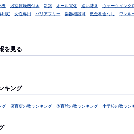
不要
浴室乾燥機付き
新築
オール電化
追い焚き
ウォークインク
専用庭
女性専用
バリアフリー
楽器相談可
敷金礼金なし
ワンル
報を見る
ンキング
ング
保育所の数ランキング
体育館の数ランキング
小学校の数ラン
グ