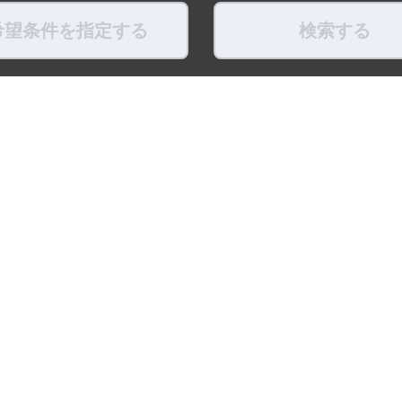
希望条件を指定する
検索する
県
福島県
東京都
神奈川県
埼玉県
千葉県
茨城県
栃木県
群馬県
新潟県
県
滋賀県
奈良県
和歌山県
鳥取県
島根県
岡山県
広島県
山口県
徳島県
ちょこポストします
お友だちになってね！
最新映像をお届
式アカウント
LINE公式アカウント
公式Youtube
トポリシー
プライバシーポリシー
ソーシャルメディアポリシー
リンク
※調査概要および調査方法 ：「賃貸住宅仲介業」
比較