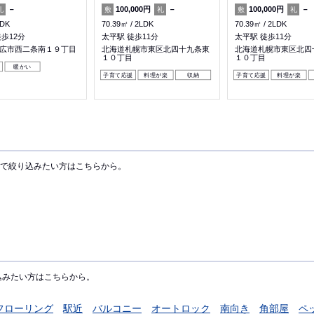
－
100,000円
－
100,000円
－
礼
敷
礼
敷
礼
LDK
70.39㎡
2LDK
70.39㎡
2LDK
歩12分
太平駅 徒歩11分
太平駅 徒歩11分
広市西二条南１９丁目
北海道札幌市東区北四十九条東
北海道札幌市東区北四
１０丁目
１０丁目
暖かい
子育て応援
料理が楽
収納
子育て応援
料理が楽
で絞り込みたい方はこちらから。
込みたい方はこちらから。
フローリング
駅近
バルコニー
オートロック
南向き
角部屋
ペ