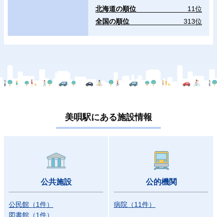
北海道の順位
11位
全国の順位
313位
美唄駅にある施設情報
公共施設
公的機関
公民館
（
1
件
）
病院
（
11
件
）
図書館
（
1
件
）