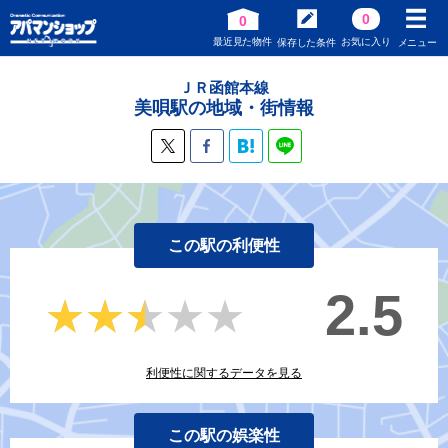
0
0
最近見た物件
お気に入り
保存した条件
メニュー
ＪＲ函館本線
美唄駅の地域・街情報
この駅の利便性
2.5
★★★★★
★★★★★
利便性に関するデータを見る
この駅の娯楽性