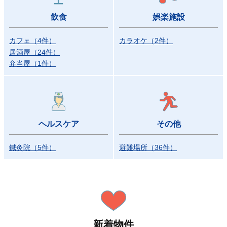
飲食
娯楽施設
カフェ
（
4
件
）
カラオケ
（
2
件
）
居酒屋
（
24
件
）
弁当屋
（
1
件
）
ヘルスケア
その他
鍼灸院
（
5
件
）
避難場所
（
36
件
）
新着物件