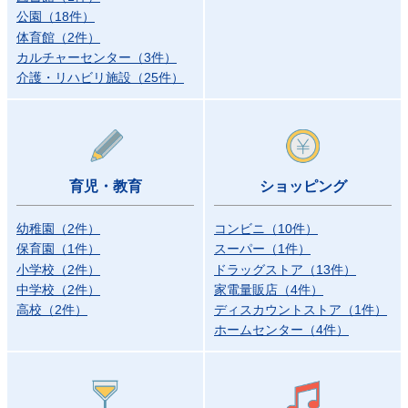
公園
（
18
件
）
体育館
（
2
件
）
カルチャーセンター
（
3
件
）
介護・リハビリ施設
（
25
件
）
育児・教育
ショッピング
幼稚園
（
2
件
）
コンビニ
（
10
件
）
保育園
（
1
件
）
スーパー
（
1
件
）
小学校
（
2
件
）
ドラッグストア
（
13
件
）
中学校
（
2
件
）
家電量販店
（
4
件
）
高校
（
2
件
）
ディスカウントストア
（
1
件
）
ホームセンター
（
4
件
）