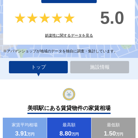
5.0
★★★★★
★★★★★
娯楽性に関するデータを見る
※アパマンショップが地域のデータを独自に調査・集計しています。
トップ
施設情報
美唄駅にある賃貸物件の家賃相場
家賃平均相場
最高額
最低額
3.91
8.80
1.50
万円
万円
万円