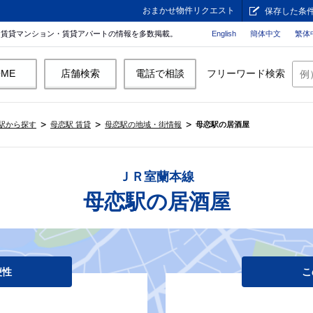
おまかせ物件リクエスト
保存した条
。賃貸マンション・賃貸アパートの情報を多数掲載。
English
簡体中文
繁体
OME
店舗検索
電話で相談
フリーワード検索
駅から探す
母恋駅 賃貸
母恋駅の地域・街情報
母恋駅の居酒屋
ＪＲ室蘭本線
母恋駅の居酒屋
便性
こ