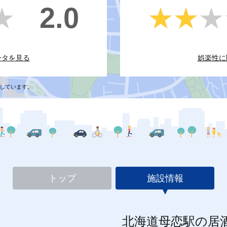
2.0
★
★
★★★
★★★
ータを見る
娯楽性に
しています。
トップ
施設情報
北海道母恋駅の居