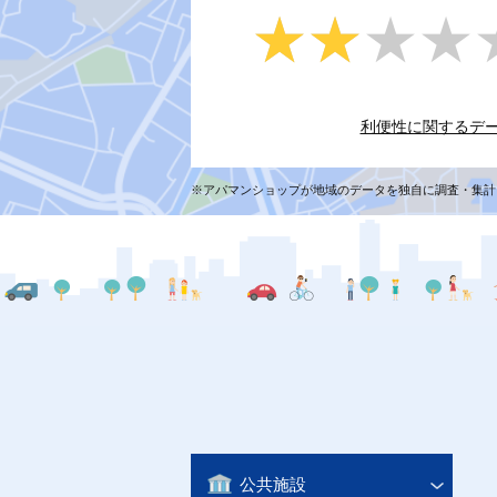
★★★★
★★★★
利便性に関するデ
※アパマンショップが地域のデータを独自に調査・集計
公共施設