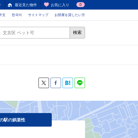
0
件
最近見た物件
お気に入り
中文
한국어
サイトマップ
お部屋を貸したい方
検索
の駅の娯楽性