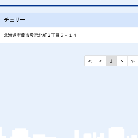
チェリー
北海道室蘭市母恋北町２丁目５－１４
≪
<
1
>
≫