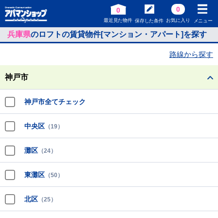
0
0
最近見た物件
お気に入り
保存した条件
メニュー
兵庫県
のロフトの賃貸物件[マンション・アパート]を探す
路線から探す
神戸市
神戸市全てチェック
中央区
（19）
灘区
（24）
東灘区
（50）
北区
（25）