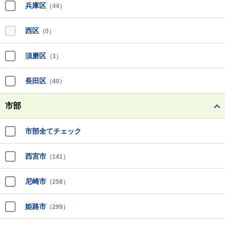
兵庫区
（44）
西区
（0）
須磨区
（3）
長田区
（40）
市部
市部全てチェック
西宮市
（141）
尼崎市
（258）
姫路市
（299）