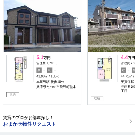
5.1
4.4
万円
万円
管理費:1,700円
管理費:2,
－
－
－
敷
礼
敷
41.98㎡
1LDK
44.71㎡
本竜野駅 徒歩18分
英賀保駅 
兵庫県たつの市龍野町堂本
兵庫県姫
丁目
収納
収納
賃貸のプロがお部屋探し！
おまかせ物件リクエスト