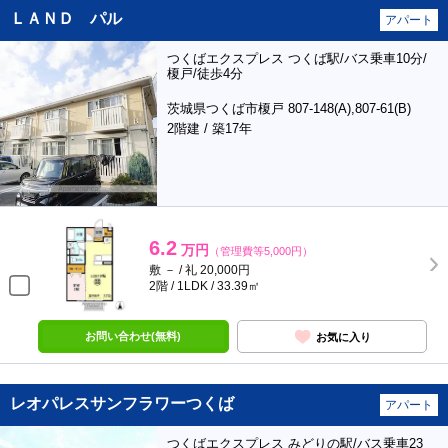
ＬＡＮＤ パル
アパート
つくばエクスプレス つくば駅/バス乗車10分/
榎戸/徒歩4分
茨城県つくば市榎戸 807-148(A),807-61(B)
2階建 / 築17年
6.2
万円
（管理費等5,000円）
敷 － / 礼 20,000円
2階 / 1LDK / 33.39㎡
お問い合わせ(無料)
お気に入り
レオパレスサンフラワーつくば
アパート
つくばエクスプレス みどりの駅/バス乗車23