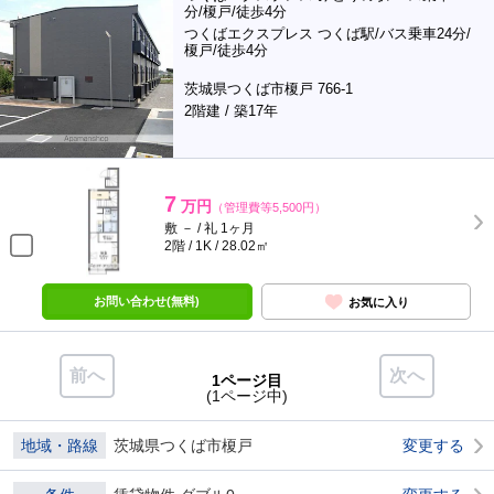
分/榎戸/徒歩4分
つくばエクスプレス つくば駅/バス乗車24分/
榎戸/徒歩4分
茨城県つくば市榎戸 766-1
2階建 / 築17年
7
万円
（管理費等5,500円）
敷 － / 礼 1ヶ月
2階 / 1K / 28.02㎡
お問い合わせ(無料)
お気に入り
前へ
次へ
1ページ目
(1ページ中)
地域・路線
茨城県つくば市榎戸
変更する