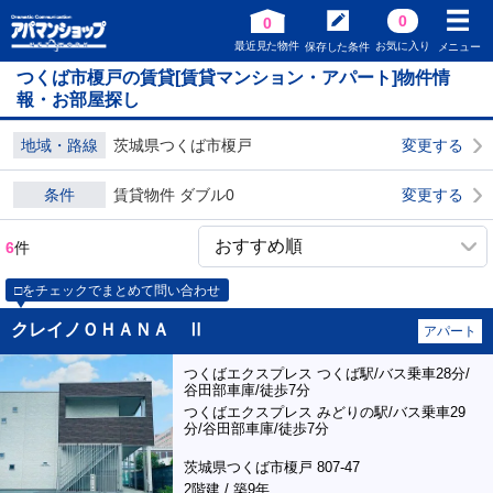
0
0
最近見た物件
お気に入り
保存した条件
メニュー
つくば市榎戸の賃貸[賃貸マンション・アパート]物件情
報・お部屋探し
地域・路線
茨城県つくば市榎戸
変更する
条件
賃貸物件 ダブル0
変更する
6
件
□をチェックでまとめて問い合わせ
クレイノＯＨＡＮＡ Ⅱ
アパート
つくばエクスプレス つくば駅/バス乗車28分/
谷田部車庫/徒歩7分
つくばエクスプレス みどりの駅/バス乗車29
分/谷田部車庫/徒歩7分
茨城県つくば市榎戸 807-47
2階建 / 築9年