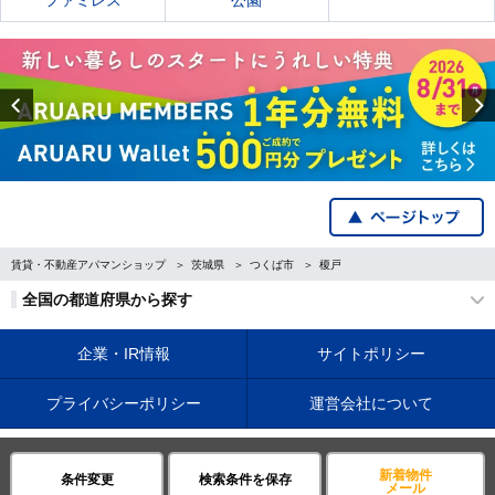
ファミレス
公園
Previous
賃貸・不動産アパマンショップ
茨城県
つくば市
榎戸
全国の都道府県から探す
企業・IR情報
サイトポリシー
プライバシーポリシー
運営会社について
©APAMAN Co.,Ltd.
新着物件
条件変更
検索条件を保存
メール