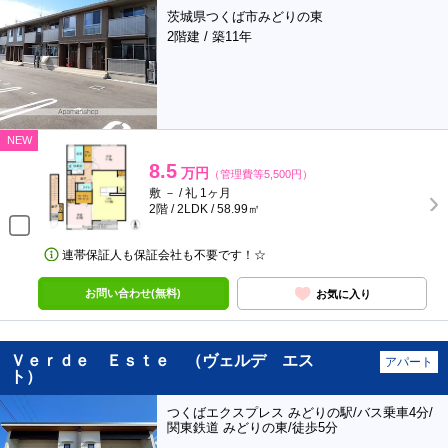
茨城県つくば市みどりの東
2階建 / 築11年
NEW
8.5
万円
（管理費等5,500円）
敷 － / 礼 1ヶ月
2階 / 2LDK / 58.99㎡
連帯保証人も保証会社も不要です！☆
お問い合わせ(無料)
お気に入り
Ｖｅｒｄｅ Ｅｓｔｅ （ヴェルデ エス
アパート
ト）
つくばエクスプレス みどりの駅/バス乗車4分/
関東鉄道 みどりの東/徒歩5分