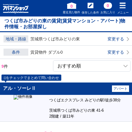
0
0
最近見た物件
お気に入り
保存した条件
メニュー
つくば市みどりの東の賃貸[賃貸マンション・アパート]物
件情報・お部屋探し
地域・路線
茨城県つくば市みどりの東
変更する
条件
賃貸物件 ダブル0
変更する
9
件
□をチェックでまとめて問い合わせ
アル・ソーレⅡ
アパート
つくばエクスプレス みどりの駅/徒歩38分
茨城県つくば市みどりの東 41-6
2階建 / 築11年