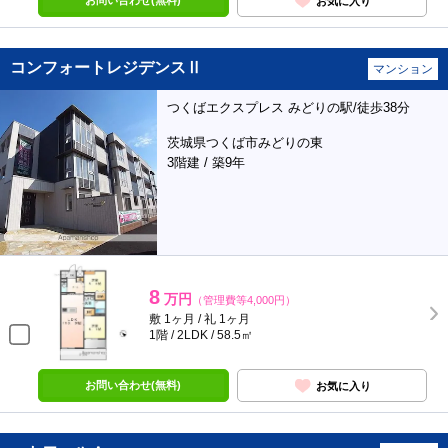
お問い合わせ(無料)
お気に入り
コンフォートレジデンスⅡ
マンション
つくばエクスプレス みどりの駅/徒歩38分
茨城県つくば市みどりの東
3階建 / 築9年
8
万円
（管理費等4,000円）
敷 1ヶ月 / 礼 1ヶ月
1階 / 2LDK / 58.5㎡
お問い合わせ(無料)
お気に入り