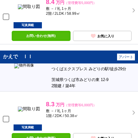
8.4
万円
（管理費等5,000円）
敷 － / 礼 1ヶ月
2階 / 2LDK / 58.99㎡
写真満載
お問い合わせ(無料)
お気に入り
かえで ＩＩ
アパート
つくばエクスプレス みどりの駅/徒歩29分
茨城県つくば市みどりの東 12-9
2階建 / 築4年
8.3
万円
（管理費等6,000円）
敷 － / 礼 1ヶ月
1階 / 2DK / 50.38㎡
写真満載