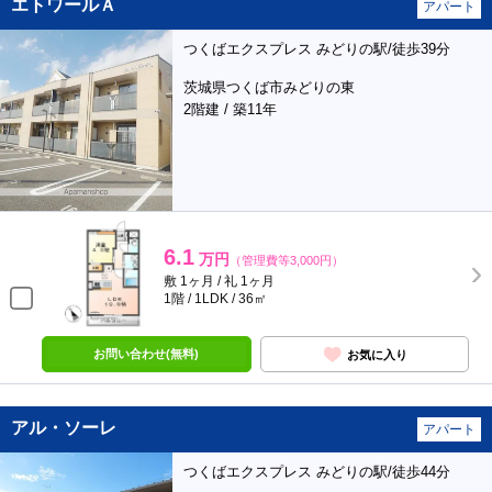
エトワールＡ
アパート
つくばエクスプレス みどりの駅/徒歩39分
茨城県つくば市みどりの東
2階建 / 築11年
6.1
万円
（管理費等3,000円）
敷 1ヶ月 / 礼 1ヶ月
1階 / 1LDK / 36㎡
お問い合わせ(無料)
お気に入り
アル・ソーレ
アパート
つくばエクスプレス みどりの駅/徒歩44分