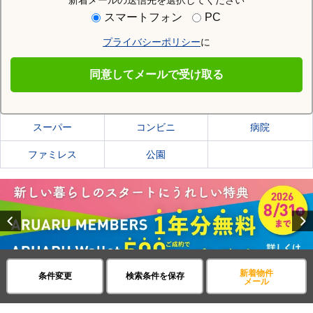
新着メールの送信先を選択してください
住む街研究所でつくば市の情報を見る
スマートフォン
PC
プライバシーポリシー
に
つくば市
同意してメールで受け取る
つくば市の施設一覧
スーパー
コンビニ
病院
ファミレス
公園
Previous
新着物件
条件変更
検索条件を保存
メール