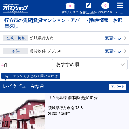
0
0
最近見た物件
お気に入り
保存した条件
メニュー
行方市の賃貸[賃貸マンション・アパート]物件情報・お部
屋探し
地域・路線
茨城県行方市
変更する
条件
賃貸物件 ダブル0
変更する
4
件
□をチェックでまとめて問い合わせ
レイクビューみなみ
アパート
ＪＲ鹿島線 潮来駅/徒歩161分
茨城県行方市南 78-3
2階建 / 築8年