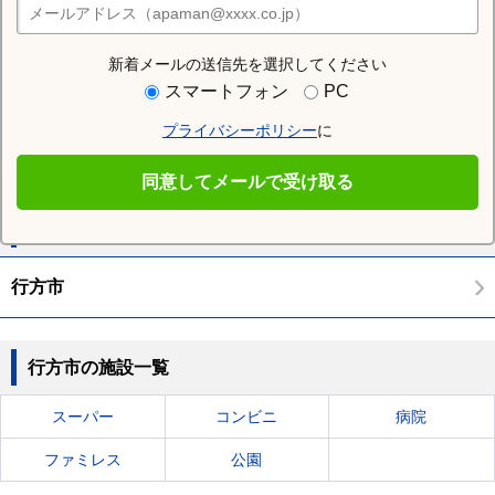
店舗検索
新着メールの送信先を選択してください
周辺の人気エリア
スマートフォン
PC
坂東市
稲敷市
かすみがうら市
桜川市
神栖市
プライバシーポリシー
に
鉾田市
つくばみらい市
小美玉市
東茨城郡茨城町
東茨城郡大洗町
同意してメールで受け取る
住む街研究所で行方市の情報を見る
行方市
行方市の施設一覧
スーパー
コンビニ
病院
ファミレス
公園