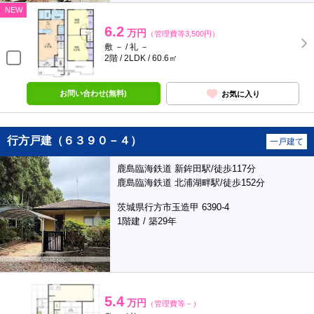
NEW
6.2
万円
（管理費等3,500円）
敷 － / 礼 －
2階 / 2LDK / 60.6㎡
お問い合わせ(無料)
お気に入り
行方戸建（６３９０－４）
一戸建て
鹿島臨海鉄道 新鉾田駅/徒歩117分
鹿島臨海鉄道 北浦湖畔駅/徒歩152分
茨城県行方市玉造甲 6390-4
1階建 / 築29年
5.4
万円
（管理費等－）