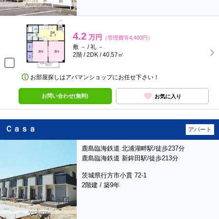
4.2
万円
（管理費等4,400円）
敷 － / 礼 －
2階 / 2DK / 40.57㎡
お部屋探しはアパマンショップにお任せ下さい！
お問い合わせ(無料)
お気に入り
Ｃａｓａ
アパート
鹿島臨海鉄道 北浦湖畔駅/徒歩237分
鹿島臨海鉄道 新鉾田駅/徒歩213分
茨城県行方市小貫 72-1
2階建 / 築9年