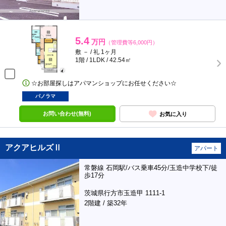
5.4
万円
（管理費等6,000円）
敷 － / 礼 1ヶ月
1階 / 1LDK / 42.54㎡
☆お部屋探しはアパマンショップにお任せください☆
パノラマ
お問い合わせ(無料)
お気に入り
アクアヒルズⅡ
アパート
常磐線 石岡駅/バス乗車45分/玉造中学校下/徒
歩17分
茨城県行方市玉造甲 1111-1
2階建 / 築32年