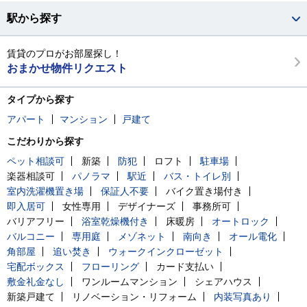
駅から探す
賃貸のプロがお部屋探し！
おまかせ物件リクエスト
タイプから探す
アパート
マンション
戸建て
こだわりから探す
ペット相談可
新築
防犯
ロフト
駐車場
楽器相談可
パノラマ
駅近
バス・トイレ別
室内洗濯機置き場
保証人不要
バイク置き場付き
即入居可
女性専用
デザイナーズ
事務所可
バリアフリー
浴室乾燥機付き
床暖房
オートロック
バルコニー
専用庭
メゾネット
南向き
オール電化
角部屋
追い焚き
ウォークインクローゼット
宅配ボックス
フローリング
カード支払い
敷金礼金なし
ワンルームマンション
シェアハウス
新築戸建て
リノベーション・リフォーム
内装写真あり