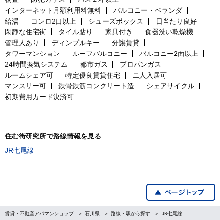
インターネット月額利用料無料
バルコニー・ベランダ
給湯
コンロ2口以上
シューズボックス
日当たり良好
閑静な住宅街
タイル貼り
家具付き
食器洗い乾燥機
管理人あり
ディンプルキー
分譲賃貸
タワーマンション
ルーフバルコニー
バルコニー2面以上
24時間換気システム
都市ガス
プロパンガス
ルームシェア可
特定優良賃貸住宅
二人入居可
マンスリー可
鉄骨鉄筋コンクリート造
シェアサイクル
初期費用カード決済可
住む街研究所で路線情報を見る
JR七尾線
賃貸・不動産アパマンショップ
石川県
路線・駅から探す
JR七尾線