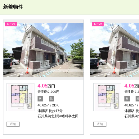
新着物件
NEW
NEW
4.05
4.05
万円
万
管理費:2,200円
管理費:2,
－
－
－
敷
礼
敷
48.62㎡
2DK
48.62㎡
津幡駅 徒歩17分
津幡駅 徒
石川県河北郡津幡町字太田
石川県河
収納
収納