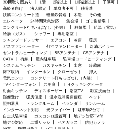
3D間取り図あり
1階
2階以上
10階建以上
子供可
高齢者向け
法人限定
単身者不可
鉄骨造
鉄筋コンクリート造
軽量鉄骨造
木造
その他
エレベータ
24時間緊急対応
集会場
ゴミ集積場
コンクリート打ちっぱなし（外観）
駐輪場
給湯（電気）
給湯（ガス）
シャワー
専用浴室
シャンプードレッサー
エアコン
冷房
暖房
ガスファンヒーター
灯油ファンヒーター
灯油ボイラー
セントラルヒーティング
BSアンテナ
CSアンテナ
CATV
有線
屋内駐車場
駐車場ロードヒーティング
システムキッチン
ガスキッチン
出窓
冷蔵庫
床下収納
インターホン
クローゼット
押入
電気コンロ
コンクリート打ちっぱなし（内装）
TVインターフォン
共用庭
ＩＨクッキングヒータ
対面キッチン
ディスポーザー
浴室TV
独立洗面台
郵便受け
暖房便座
温水洗浄暖房便座
ベッド
照明器具
トランクルーム
ベランダ
サンルーム
インターネット対応
光ファイバー
駐車場2台可
自走式駐車場
ガスコンロ設置可
地デジ対応TV付
地デジ対応
二重サッシ
ペアガラス
防犯カメラ
物置
防犯ガラス
バス１坪以上