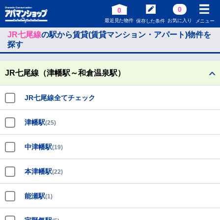
0
0
最近見た物件
お気に入り
保存した条件
メニュー
JR七尾線
の駅から賃貸(賃貸マンション・アパート)物件を
探す
JR七尾線（津幡駅～和倉温泉駅）
JR七尾線全てチェック
津幡駅
(25)
中津幡駅
(19)
本津幡駅
(22)
能瀬駅
(1)