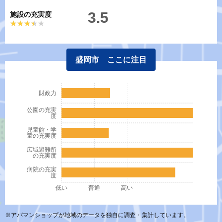
3.5
施設の充実度
★★★★★
★★★★★
盛岡市 ここに注目
財政力
公園の充実
度
児童館・学
童の充実度
広域避難所
の充実度
病院の充実
度
低い
普通
高い
※アパマンショップが地域のデータを独自に調査・集計しています。