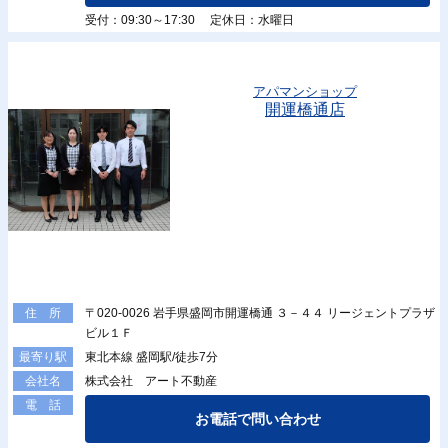
受付：09:30～17:30 定休日：水曜日
アパマンショップ
開運橋通店
〒020-0026 岩手県盛岡市開運橋通 ３－４４ リージェントプラザ
住 所
ビル１Ｆ
東北本線 盛岡駅/徒歩7分
最寄り駅
株式会社 アート不動産
会社名
電 話
お電話で問い合わせ