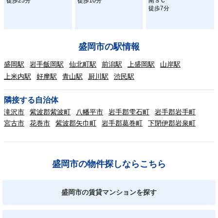
徒歩25分
徒歩10分
南ＳＣ
徒歩7分
盛岡市の駅情報
盛岡駅
岩手飯岡駅
仙北町駅
前潟駅
上盛岡駅
山岸駅
上米内駅
好摩駅
青山駅
厨川駅
渋民駅
隣接する自治体
滝沢市
紫波郡紫波町
八幡平市
岩手郡雫石町
岩手郡岩手町
宮古市
花巻市
紫波郡矢巾町
岩手郡葛巻町
下閉伊郡岩泉町
盛岡市の物件探しならこちら
盛岡市の賃貸マンションを探す