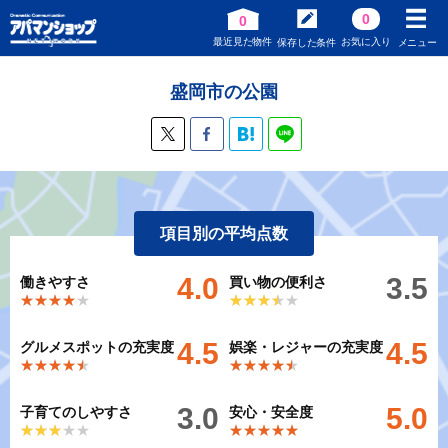
0
0
最近見た物件
お気に入り
保存した条件
メニュー
盛岡市の公園
項目別の平均点数
4.0
3.5
働きやすさ
買い物の便利さ
★★★★★
★★★★★
★★★★★
★★★★★
4.5
4.5
グルメスポットの充実度
娯楽・レジャーの充実度
★★★★★
★★★★★
★★★★★
★★★★★
3.0
5.0
子育てのしやすさ
安心・安全度
★★★★★
★★★★★
★★★★★
★★★★★