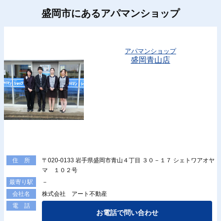
盛岡市にあるアパマンショップ
アパマンショップ
盛岡青山店
〒020-0133 岩手県盛岡市青山４丁目 ３０－１７ シェトワアオヤ
住 所
マ １０２号
－
最寄り駅
株式会社 アート不動産
会社名
電 話
お電話で問い合わせ