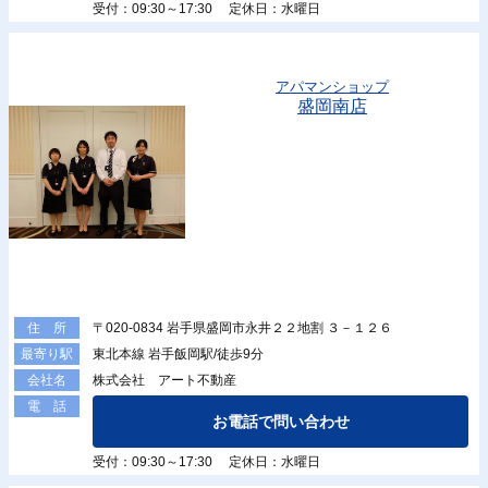
受付：09:30～17:30 定休日：水曜日
アパマンショップ
盛岡南店
〒020-0834 岩手県盛岡市永井２２地割 ３－１２６
住 所
東北本線 岩手飯岡駅/徒歩9分
最寄り駅
株式会社 アート不動産
会社名
電 話
お電話で問い合わせ
受付：09:30～17:30 定休日：水曜日