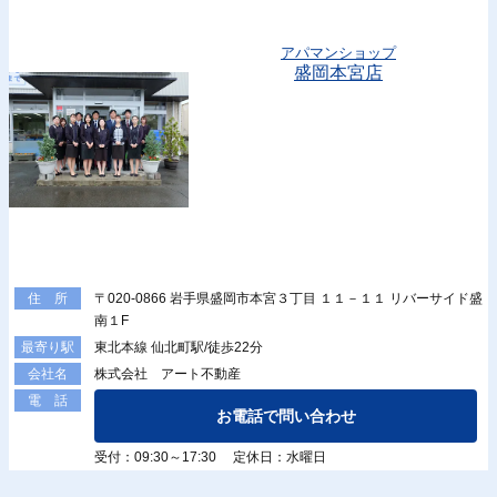
アパマンショップ
盛岡本宮店
〒020-0866 岩手県盛岡市本宮３丁目 １１－１１ リバーサイド盛
住 所
南１F
東北本線 仙北町駅/徒歩22分
最寄り駅
株式会社 アート不動産
会社名
電 話
お電話で問い合わせ
受付：09:30～17:30 定休日：水曜日