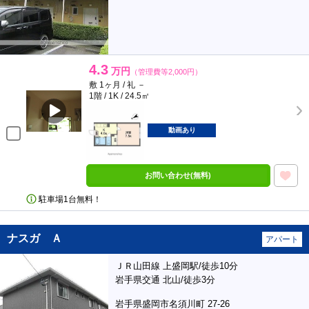
4.3
万円
（管理費等2,000円）
敷 1ヶ月 / 礼 －
1階 / 1K / 24.5㎡
動画あり
お問い合わせ(無料)
駐車場1台無料！
ナスガ Ａ
アパート
ＪＲ山田線 上盛岡駅/徒歩10分
岩手県交通 北山/徒歩3分
岩手県盛岡市名須川町 27-26