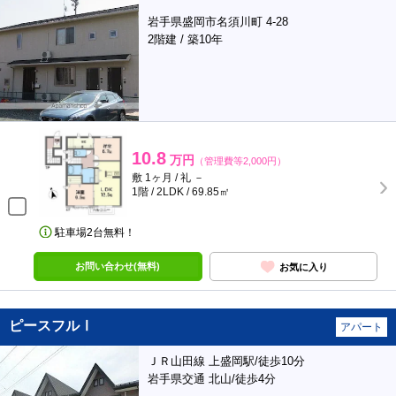
岩手県盛岡市名須川町 4-28
2階建 / 築10年
10.8
万円
（管理費等2,000円）
敷 1ヶ月 / 礼 －
1階 / 2LDK / 69.85㎡
駐車場2台無料！
お問い合わせ(無料)
お気に入り
ピースフルⅠ
アパート
ＪＲ山田線 上盛岡駅/徒歩10分
岩手県交通 北山/徒歩4分