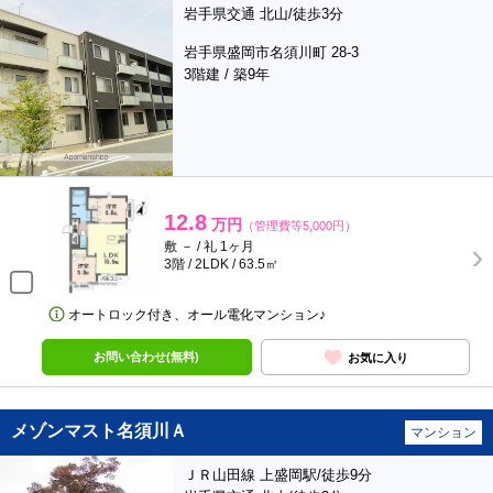
岩手県交通 北山/徒歩3分
岩手県盛岡市名須川町 28-3
3階建 / 築9年
12.8
万円
（管理費等5,000円）
敷 － / 礼 1ヶ月
3階 / 2LDK / 63.5㎡
オートロック付き、オール電化マンション♪
お問い合わせ(無料)
お気に入り
メゾンマスト名須川Ａ
マンション
ＪＲ山田線 上盛岡駅/徒歩9分