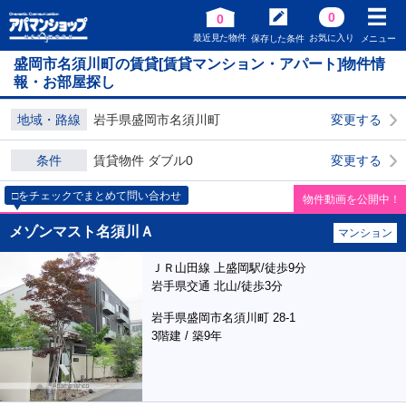
0
0
最近見た物件
お気に入り
保存した条件
メニュー
盛岡市名須川町の賃貸[賃貸マンション・アパート]物件情
報・お部屋探し
地域・路線
岩手県盛岡市名須川町
変更する
条件
賃貸物件 ダブル0
変更する
□をチェックでまとめて問い合わせ
物件動画を公開中！
メゾンマスト名須川Ａ
マンション
ＪＲ山田線 上盛岡駅/徒歩9分
岩手県交通 北山/徒歩3分
岩手県盛岡市名須川町 28-1
3階建 / 築9年