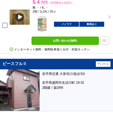
5.4
万円
（管理費等1,000円）
敷 － / 礼 －
2階 / 1LDK / 35㎡
パノラマ
動画あり
お問い合わせ(無料)
インターネット無料・無料駐車場１台付・対面キッチン
ピースフルⅡ
アパート
岩手県交通 大泉寺口/徒歩3分
岩手県盛岡市名須川町 19-32
2階建 / 築28年