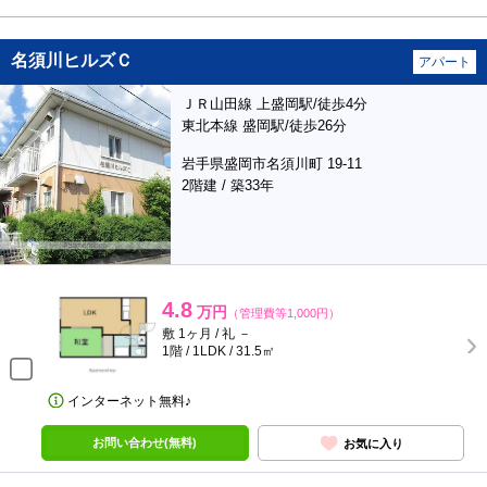
名須川ヒルズＣ
アパート
ＪＲ山田線 上盛岡駅/徒歩4分
東北本線 盛岡駅/徒歩26分
岩手県盛岡市名須川町 19-11
2階建 / 築33年
4.8
万円
（管理費等1,000円）
敷 1ヶ月 / 礼 －
1階 / 1LDK / 31.5㎡
インターネット無料♪
お問い合わせ(無料)
お気に入り