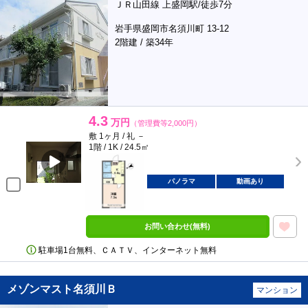
ＪＲ山田線 上盛岡駅/徒歩7分
岩手県盛岡市名須川町 13-12
2階建 / 築34年
4.3
万円
（管理費等2,000円）
敷 1ヶ月 / 礼 －
1階 / 1K / 24.5㎡
パノラマ
動画あり
お問い合わせ(無料)
駐車場1台無料、ＣＡＴＶ、インターネット無料
メゾンマスト名須川Ｂ
マンション