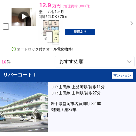
12.9
万円
（管理費等5,000円）
敷 － / 礼 1ヶ月
1階 / 2LDK / 75㎡
動画あり
オートロック付きオール電化物件♪
16
件
リバーコートⅠ
マンション
ＪＲ山田線 上盛岡駅/徒歩11分
ＪＲ山田線 山岸駅/徒歩27分
岩手県盛岡市名須川町 32-60
3階建 / 築37年