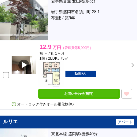
岩手県交通 北山/徒歩3分
岩手県盛岡市名須川町 28-1
3階建 / 築9年
12.9
万円
（管理費等5,000円）
敷 － / 礼 1ヶ月
1階 / 2LDK / 75㎡
動画あり
お問い合わせ(無料)
オートロック付きオール電化物件♪
ルリエ
アパート
東北本線 盛岡駅/徒歩40分