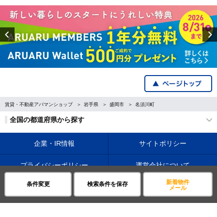
Previous
賃貸・不動産アパマンショップ
岩手県
盛岡市
名須川町
全国の都道府県から探す
企業・IR情報
サイトポリシー
プライバシーポリシー
運営会社について
新着物件
条件変更
検索条件を保存
©APAMAN Co.,Ltd.
メール