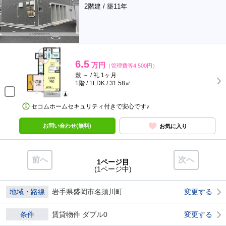
2階建 / 築11年
6.5
万円
（管理費等4,500円）
敷 － / 礼 1ヶ月
1階 / 1LDK / 31.58㎡
セコムホームセキュリティ付きで安心です♪
お問い合わせ(無料)
お気に入り
前へ
次へ
1ページ目
(1ページ中)
地域・路線
岩手県盛岡市名須川町
変更する
条件
賃貸物件 ダブル0
変更する