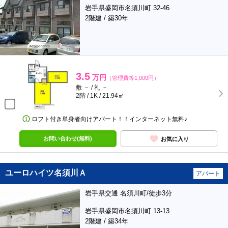
岩手県盛岡市名須川町 32-46
2階建 / 築30年
3.5
万円
（管理費等1,000円）
敷 － / 礼 －
2階 / 1K / 21.94㎡
ロフト付き単身者向けアパート！！インターネット無料♪
お問い合わせ(無料)
お気に入り
ユーロハイツ名須川Ａ
アパート
岩手県交通 名須川町/徒歩3分
岩手県盛岡市名須川町 13-13
2階建 / 築34年