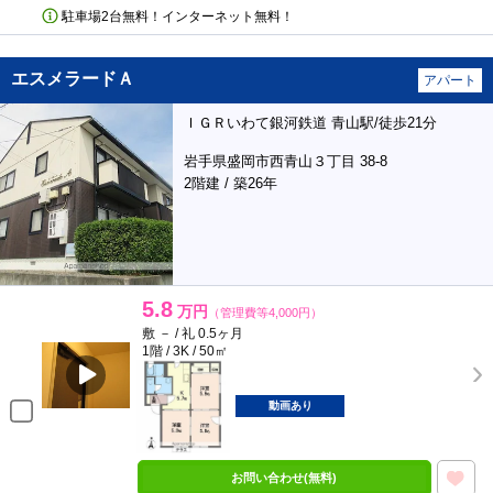
駐車場2台無料！インターネット無料！
エスメラードＡ
アパート
ＩＧＲいわて銀河鉄道 青山駅/徒歩21分
岩手県盛岡市西青山３丁目 38-8
2階建 / 築26年
5.8
万円
（管理費等4,000円）
敷 － / 礼 0.5ヶ月
1階 / 3K / 50㎡
動画あり
お問い合わせ(無料)