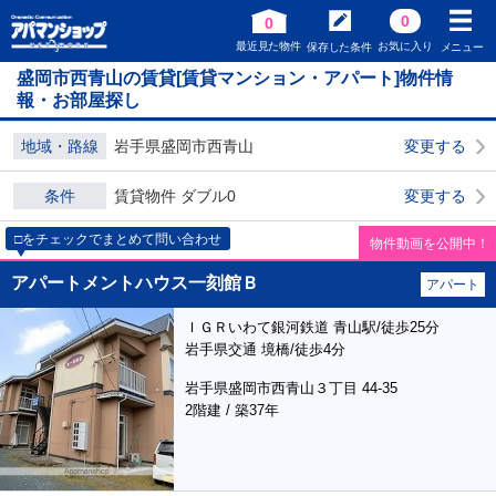
0
0
最近見た物件
お気に入り
保存した条件
メニュー
盛岡市西青山の賃貸[賃貸マンション・アパート]物件情
報・お部屋探し
地域・路線
岩手県盛岡市西青山
変更する
条件
賃貸物件 ダブル0
変更する
□をチェックでまとめて問い合わせ
物件動画を公開中！
アパートメントハウス一刻館Ｂ
アパート
ＩＧＲいわて銀河鉄道 青山駅/徒歩25分
岩手県交通 境橋/徒歩4分
岩手県盛岡市西青山３丁目 44-35
2階建 / 築37年