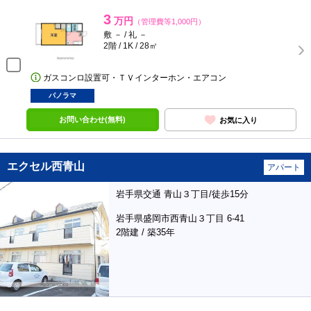
3
万円
（管理費等1,000円）
敷 － / 礼 －
2階 / 1K / 28㎡
ガスコンロ設置可・ＴＶインターホン・エアコン
パノラマ
お問い合わせ(無料)
お気に入り
エクセル西青山
アパート
岩手県交通 青山３丁目/徒歩15分
岩手県盛岡市西青山３丁目 6-41
2階建 / 築35年