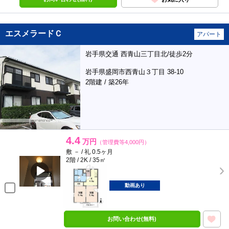
エスメラードＣ
アパート
岩手県交通 西青山三丁目北/徒歩2分
岩手県盛岡市西青山３丁目 38-10
2階建 / 築26年
4.4
万円
（管理費等4,000円）
敷 － / 礼 0.5ヶ月
2階 / 2K / 35㎡
動画あり
お問い合わせ(無料)