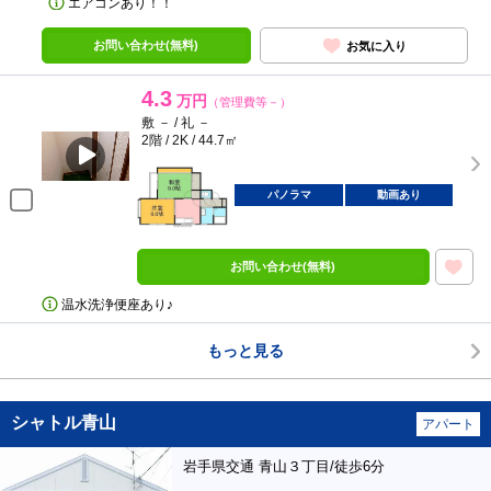
エアコンあり！！
お問い合わせ(無料)
お気に入り
4.3
万円
（管理費等－）
敷 － / 礼 －
2階 / 2K / 44.7㎡
パノラマ
動画あり
お問い合わせ(無料)
温水洗浄便座あり♪
もっと見る
シャトル青山
アパート
岩手県交通 青山３丁目/徒歩6分