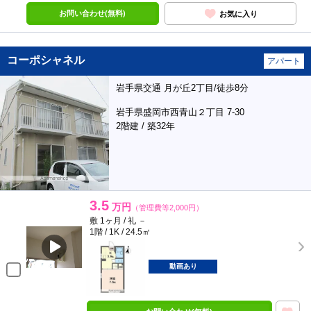
お問い合わせ(無料)
お気に入り
コーポシャネル
アパート
岩手県交通 月が丘2丁目/徒歩8分
岩手県盛岡市西青山２丁目 7-30
2階建 / 築32年
3.5
万円
（管理費等2,000円）
敷 1ヶ月 / 礼 －
1階 / 1K / 24.5㎡
動画あり