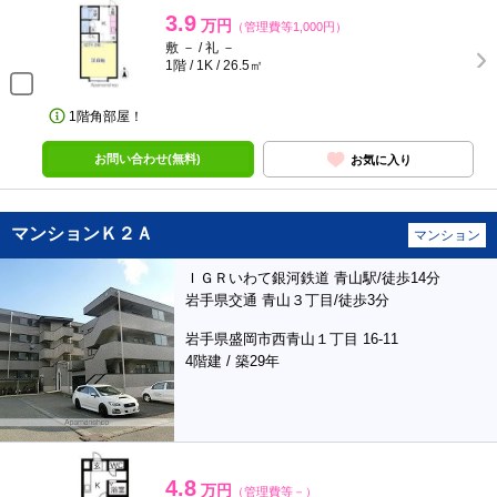
3.9
万円
（管理費等1,000円）
敷 － / 礼 －
1階 / 1K / 26.5㎡
1階角部屋！
お問い合わせ(無料)
お気に入り
マンションＫ２Ａ
マンション
ＩＧＲいわて銀河鉄道 青山駅/徒歩14分
岩手県交通 青山３丁目/徒歩3分
岩手県盛岡市西青山１丁目 16-11
4階建 / 築29年
4.8
万円
（管理費等－）