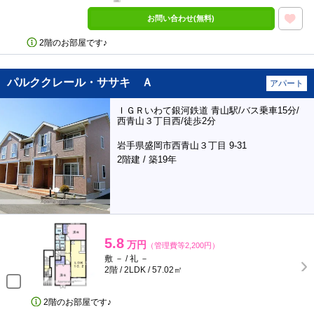
お問い合わせ(無料)
2階のお部屋です♪
パルククレール・ササキ Ａ
アパート
ＩＧＲいわて銀河鉄道 青山駅/バス乗車15分/
西青山３丁目西/徒歩2分
岩手県盛岡市西青山３丁目 9-31
2階建 / 築19年
5.8
万円
（管理費等2,200円）
敷 － / 礼 －
2階 / 2LDK / 57.02㎡
2階のお部屋です♪