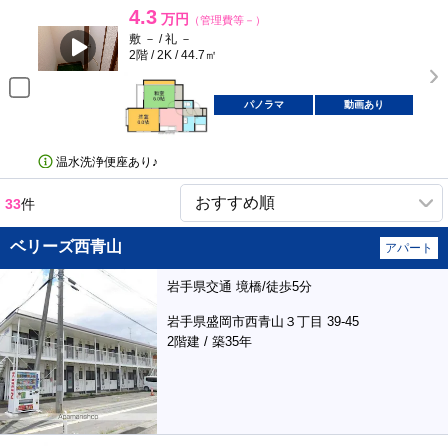
4.3
万円
（管理費等－）
敷 － / 礼 －
2階 / 2K / 44.7㎡
パノラマ
動画あり
温水洗浄便座あり♪
33
件
ベリーズ西青山
アパート
岩手県交通 境橋/徒歩5分
岩手県盛岡市西青山３丁目 39-45
2階建 / 築35年