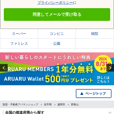
プライバシーポリシー
に
盛岡市
同意してメールで受け取る
盛岡市の施設一覧
スーパー
コンビニ
病院
ファミレス
公園
Previous
賃貸・不動産アパマンショップ
岩手県
盛岡市
西青山
全国の都道府県から探す