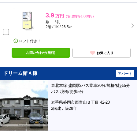
3.9
万円
（管理費等1,000円）
敷 － / 礼 －
2階 / 1K / 26.5㎡
ロフト付き！
お問い合わせ(無料)
お気に入り
ドリーム館Ａ棟
アパート
東北本線 盛岡駅/バス乗車20分/境橋/徒歩5分
バス 境橋/徒歩5分
岩手県盛岡市西青山３丁目 42-20
2階建 / 築28年