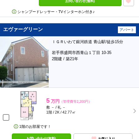
お問い合わせ(無料)
シャンプードレッサー・TVインターホン付き♪
エヴァーグリーン
アパート
ＩＧＲいわて銀河鉄道 青山駅/徒歩15分
岩手県盛岡市西青山１丁目 10-35
2階建 / 築21年
5
万円
（管理費等2,200円）
敷 － / 礼 －
1階 / 2K / 42.77㎡
1階のお部屋です！
お問い合わせ(無料)
お気に入り