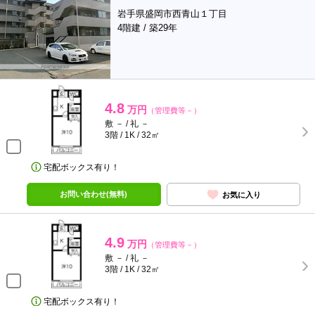
岩手県盛岡市西青山１丁目
4階建 / 築29年
4.8
万円
（管理費等－）
敷 － / 礼 －
3階 / 1K / 32㎡
宅配ボックス有り！
お問い合わせ(無料)
お気に入り
4.9
万円
（管理費等－）
敷 － / 礼 －
3階 / 1K / 32㎡
宅配ボックス有り！