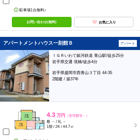
駐車場1台無料♪
お問い合わせ(無料)
お気に入り
アパートメントハウス一刻館Ｂ
アパート
ＩＧＲいわて銀河鉄道 青山駅/徒歩25分
岩手県交通 境橋/徒歩4分
岩手県盛岡市西青山３丁目 44-35
2階建 / 築37年
4.3
万円
（管理費等－）
敷 － / 礼 －
1階 / 2K / 44.7㎡