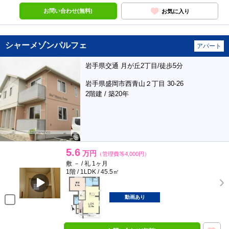
お問い合わせ(無料)
お気に入り
シャーメゾンパルフェ
アパート
岩手県交通 月が丘2丁目/徒歩5分
岩手県盛岡市西青山２丁目 30-26
2階建 / 築20年
5.6
万円
（管理費等4,000円）
敷 － / 礼 1ヶ月
1階 / 1LDK / 45.5㎡
動画あり