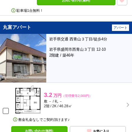
お問い合わせ(無料)
駐車場1台無料！
丸富アパート
アパート
岩手県交通 西青山３丁目/徒歩4分
岩手県盛岡市西青山３丁目 12-10
2階建 / 築46年
3.2
万円
（管理費等2,000円）
敷 － / 礼 －
2階 / 2K / 46.28㎡
敷金礼金なしでご契約頂けます♪
お問い合わせ(無料)
お気に入り