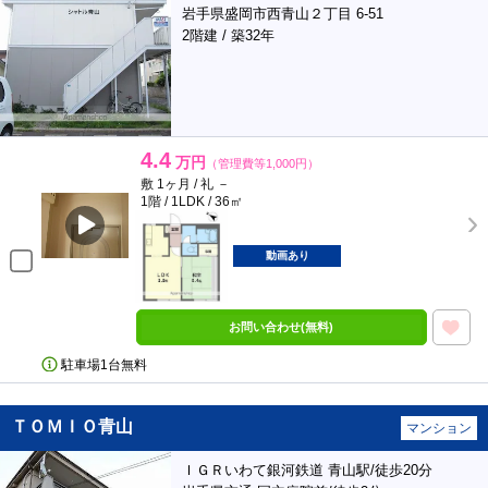
岩手県盛岡市西青山２丁目 6-51
2階建 / 築32年
4.4
万円
（管理費等1,000円）
敷 1ヶ月 / 礼 －
1階 / 1LDK / 36㎡
動画あり
お問い合わせ(無料)
駐車場1台無料
ＴＯＭＩＯ青山
マンション
ＩＧＲいわて銀河鉄道 青山駅/徒歩20分