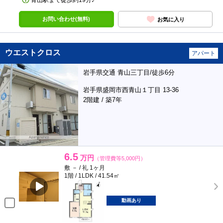
青山駅まで徒歩約19分♪
お問い合わせ(無料)
お気に入り
ウエストクロス
アパート
岩手県交通 青山三丁目/徒歩6分
岩手県盛岡市西青山１丁目 13-36
2階建 / 築7年
6.5
万円
（管理費等5,000円）
敷 － / 礼 1ヶ月
1階 / 1LDK / 41.54㎡
動画あり