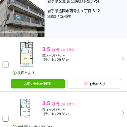
岩手県交通 国立病院前/徒歩2分
岩手県盛岡市西青山１丁目 8-12
3階建 / 築49年
3.5
万円
（管理費等－）
敷 2ヶ月 / 礼 －
1階 / 1K / 29.81㎡
洗面台あり
お問い合わせ(無料)
お気に入り
3.5
万円
（管理費等－）
敷 2ヶ月 / 礼 －
1階 / 1K / 29.81㎡