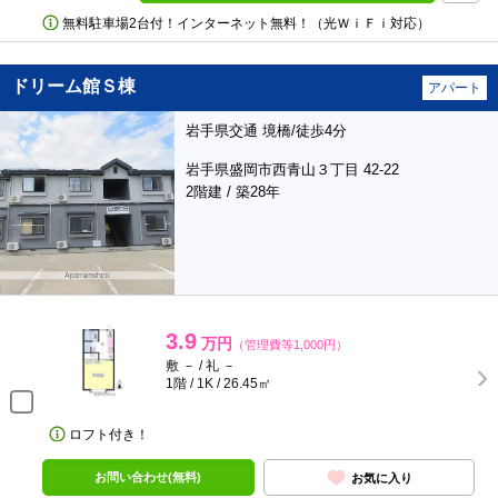
無料駐車場2台付！インターネット無料！（光ＷｉＦｉ対応）
ドリーム館Ｓ棟
アパート
岩手県交通 境橋/徒歩4分
岩手県盛岡市西青山３丁目 42-22
2階建 / 築28年
3.9
万円
（管理費等1,000円）
敷 － / 礼 －
1階 / 1K / 26.45㎡
ロフト付き！
お問い合わせ(無料)
お気に入り