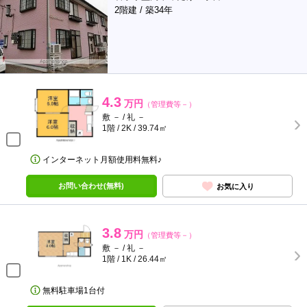
2階建 / 築34年
4.3
万円
（管理費等－）
敷 － / 礼 －
1階 / 2K / 39.74㎡
インターネット月額使用料無料♪
お問い合わせ(無料)
お気に入り
3.8
万円
（管理費等－）
敷 － / 礼 －
1階 / 1K / 26.44㎡
無料駐車場1台付