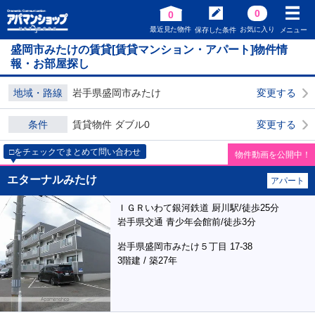
0
0
最近見た物件
お気に入り
保存した条件
メニュー
盛岡市みたけの賃貸[賃貸マンション・アパート]物件情
報・お部屋探し
地域・路線
岩手県盛岡市みたけ
変更する
条件
賃貸物件 ダブル0
変更する
□をチェックでまとめて問い合わせ
物件動画を公開中！
エターナルみたけ
アパート
ＩＧＲいわて銀河鉄道 厨川駅/徒歩25分
岩手県交通 青少年会館前/徒歩3分
岩手県盛岡市みたけ５丁目 17-38
3階建 / 築27年