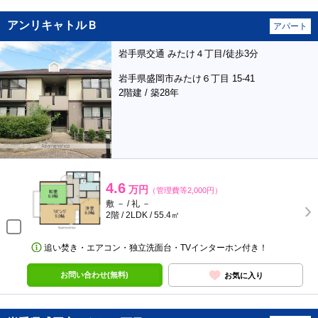
アンリキャトルＢ
アパート
岩手県交通 みたけ４丁目/徒歩3分
岩手県盛岡市みたけ６丁目 15-41
2階建 / 築28年
4.6
万円
（管理費等2,000円）
敷 － / 礼 －
2階 / 2LDK / 55.4㎡
追い焚き・エアコン・独立洗面台・TVインターホン付き！
お問い合わせ(無料)
お気に入り