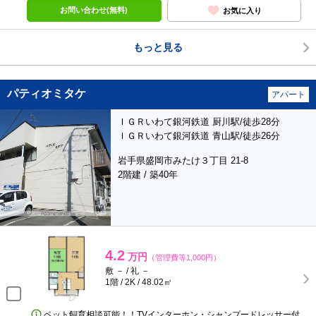
お問い合わせ(無料)
お気に入り
もっと見る
パティオミタケ
アパート
ＩＧＲいわて銀河鉄道 厨川駅/徒歩28分
ＩＧＲいわて銀河鉄道 青山駅/徒歩26分
岩手県盛岡市みたけ３丁目 21-8
2階建 / 築40年
4.2
万円
（管理費等1,000円）
敷 － / 礼 －
1階 / 2K / 48.02㎡
ペット飼育相談可能！！TVインターホン・シャンプードレッサー付