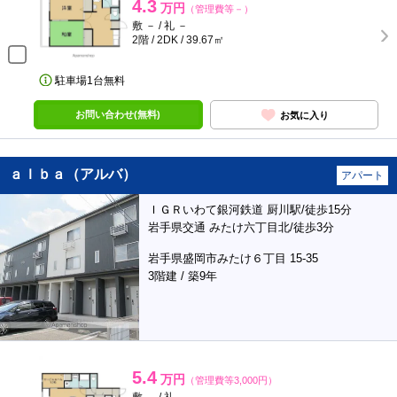
4.3
万円
（管理費等－）
敷 － / 礼 －
2階 / 2DK / 39.67㎡
駐車場1台無料
お問い合わせ(無料)
お気に入り
ａｌｂａ（アルバ）
アパート
ＩＧＲいわて銀河鉄道 厨川駅/徒歩15分
岩手県交通 みたけ六丁目北/徒歩3分
岩手県盛岡市みたけ６丁目 15-35
3階建 / 築9年
5.4
万円
（管理費等3,000円）