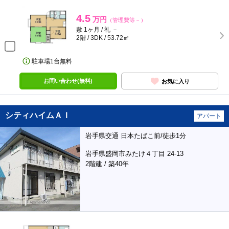
4.5
万円
（管理費等－）
敷 1ヶ月 / 礼 －
2階 / 3DK / 53.72㎡
駐車場1台無料
お問い合わせ(無料)
お気に入り
シティハイムＡＩ
アパート
岩手県交通 日本たばこ前/徒歩1分
岩手県盛岡市みたけ４丁目 24-13
2階建 / 築40年