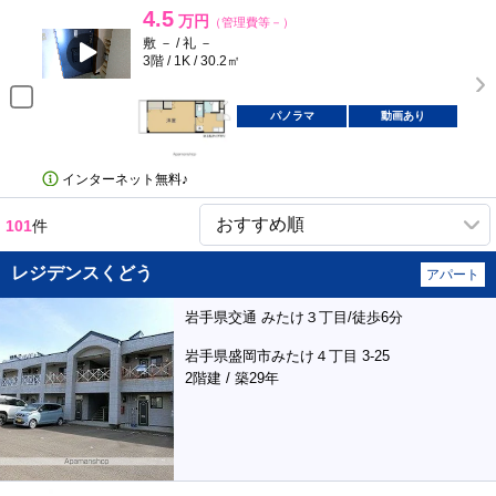
4.5
万円
（管理費等－）
敷 － / 礼 －
3階 / 1K / 30.2㎡
パノラマ
動画あり
インターネット無料♪
101
件
レジデンスくどう
アパート
岩手県交通 みたけ３丁目/徒歩6分
岩手県盛岡市みたけ４丁目 3-25
2階建 / 築29年