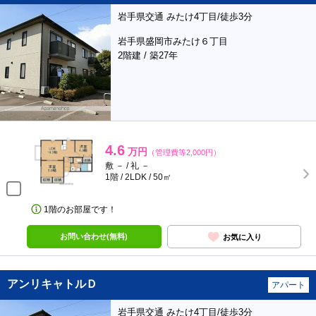
岩手県交通 みたけ4丁目/徒歩3分
岩手県盛岡市みたけ６丁目
2階建 / 築27年
4.6
万円
（管理費等2,000円）
敷 － / 礼 －
1階 / 2LDK / 50㎡
1階のお部屋です！
お問い合わせ(無料)
お気に入り
アンリキャトルＤ
アパート
岩手県交通 みたけ4丁目/徒歩3分