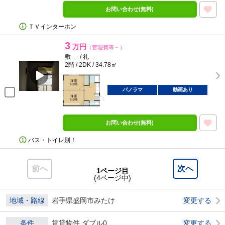
お問い合わせ(無料)
ＴＶインターホン
3
万円
（管理費等－）
敷 － / 礼 －
2階 / 2DK / 34.78㎡
パノラマ
動画あり
お問い合わせ(無料)
バス・トイレ別！
前へ
次へ
1ページ目
(4ページ中)
地域・路線
岩手県盛岡市みたけ
変更する
条件
賃貸物件 ダブル0
変更する