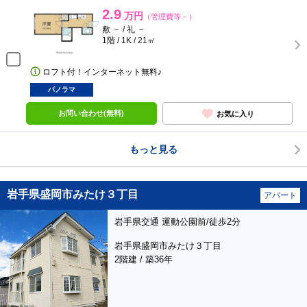
2.9
万円
（管理費等－）
敷 － / 礼 －
1階 / 1K / 21㎡
ロフト付！インターネット無料♪
パノラマ
お問い合わせ(無料)
お気に入り
もっと見る
岩手県盛岡市みたけ３丁目
アパート
岩手県交通 運動公園前/徒歩2分
岩手県盛岡市みたけ３丁目
2階建 / 築36年