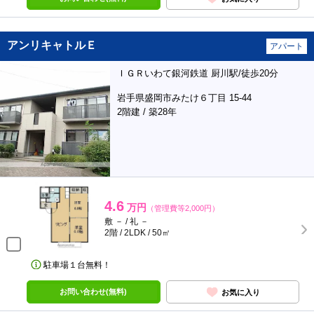
アンリキャトルＥ
アパート
ＩＧＲいわて銀河鉄道 厨川駅/徒歩20分
岩手県盛岡市みたけ６丁目 15-44
2階建 / 築28年
4.6
万円
（管理費等2,000円）
敷 － / 礼 －
2階 / 2LDK / 50㎡
駐車場１台無料！
お問い合わせ(無料)
お気に入り