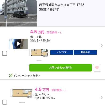
岩手県盛岡市みたけ５丁目 17-38
3階建 / 築27年
4.5
万円
（管理費等－）
敷 － / 礼 －
3階 / 1K / 30.2㎡
パノラマ
動画あり
お問い合わせ(無料)
インターネット無料♪
4.5
万円
（管理費等－）
敷 － / 礼 －
3階 / 1K / 27.3㎡