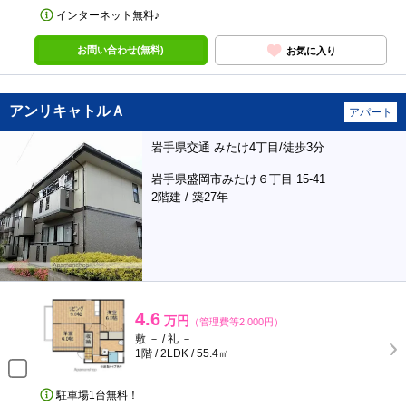
インターネット無料♪
お問い合わせ(無料)
お気に入り
アンリキャトルＡ
アパート
岩手県交通 みたけ4丁目/徒歩3分
岩手県盛岡市みたけ６丁目 15-41
2階建 / 築27年
4.6
万円
（管理費等2,000円）
敷 － / 礼 －
1階 / 2LDK / 55.4㎡
駐車場1台無料！