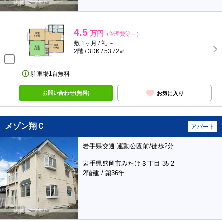
4.5
万円
（管理費等－）
敷 1ヶ月 / 礼 －
2階 / 3DK / 53.72㎡
駐車場1台無料
お問い合わせ(無料)
お気に入り
メゾン翔Ｃ
アパート
岩手県交通 運動公園前/徒歩2分
岩手県盛岡市みたけ３丁目 35-2
2階建 / 築36年