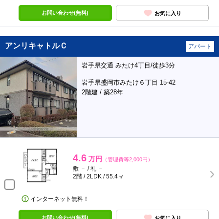
お問い合わせ(無料)
お気に入り
アンリキャトルＣ
アパート
岩手県交通 みたけ4丁目/徒歩3分
岩手県盛岡市みたけ６丁目 15-42
2階建 / 築28年
4.6
万円
（管理費等2,000円）
敷 － / 礼 －
2階 / 2LDK / 55.4㎡
インターネット無料！
お問い合わせ(無料)
お気に入り