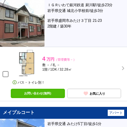
ＩＧＲいわて銀河鉄道 厨川駅/徒歩23分
岩手県交通 城北小学校前/徒歩3分
岩手県盛岡市みたけ３丁目 21-23
2階建 / 築30年
4
万円
（管理費等－）
敷 － / 礼 －
1階 / 1DK / 32.28㎡
バス・トイレ別！
お問い合わせ(無料)
お気に入り
メイプルコート
アパート
岩手県交通 みたけ5丁目/徒歩1分