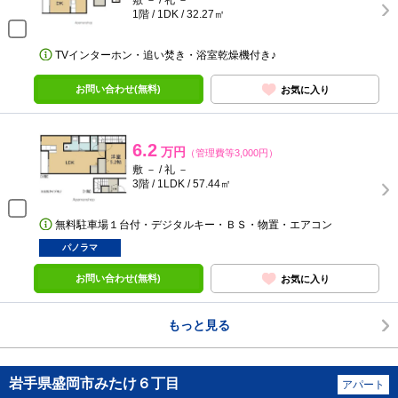
敷 － / 礼 －
1階 / 1DK / 32.27㎡
TVインターホン・追い焚き・浴室乾燥機付き♪
お問い合わせ(無料)
お気に入り
6.2
万円
（管理費等3,000円）
敷 － / 礼 －
3階 / 1LDK / 57.44㎡
無料駐車場１台付・デジタルキー・ＢＳ・物置・エアコン
パノラマ
お問い合わせ(無料)
お気に入り
もっと見る
岩手県盛岡市みたけ６丁目
アパート