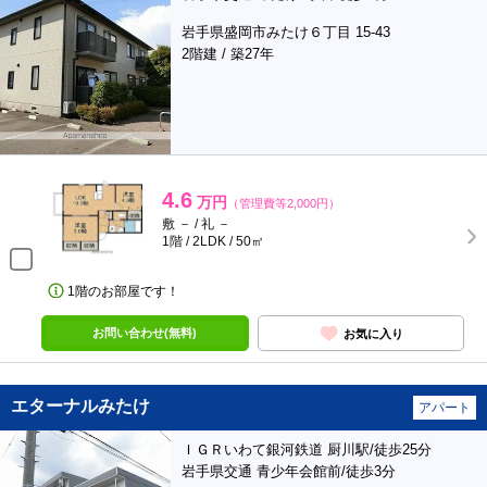
岩手県盛岡市みたけ６丁目 15-43
2階建 / 築27年
4.6
万円
（管理費等2,000円）
敷 － / 礼 －
1階 / 2LDK / 50㎡
1階のお部屋です！
お問い合わせ(無料)
お気に入り
エターナルみたけ
アパート
ＩＧＲいわて銀河鉄道 厨川駅/徒歩25分
岩手県交通 青少年会館前/徒歩3分