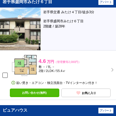
岩手県盛岡市みたけ６丁目
アパート
岩手県交通 みたけ４丁目/徒歩3分
岩手県盛岡市みたけ６丁目
2階建 / 築28年
4.6
万円
（管理費等2,000円）
敷 － / 礼 －
2階 / 2LDK / 55.4㎡
追い焚き・エアコン・独立洗面台・TVインターホン付き！
お問い合わせ(無料)
お気に入り
ピュアハウス
アパート