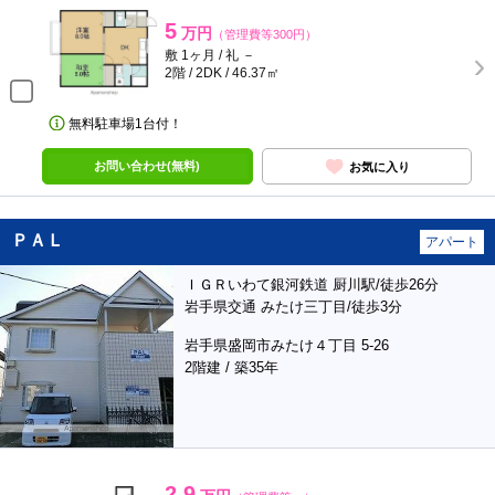
5
万円
（管理費等300円）
敷 1ヶ月 / 礼 －
2階 / 2DK / 46.37㎡
無料駐車場1台付！
お問い合わせ(無料)
お気に入り
ＰＡＬ
アパート
ＩＧＲいわて銀河鉄道 厨川駅/徒歩26分
岩手県交通 みたけ三丁目/徒歩3分
岩手県盛岡市みたけ４丁目 5-26
2階建 / 築35年
2.9