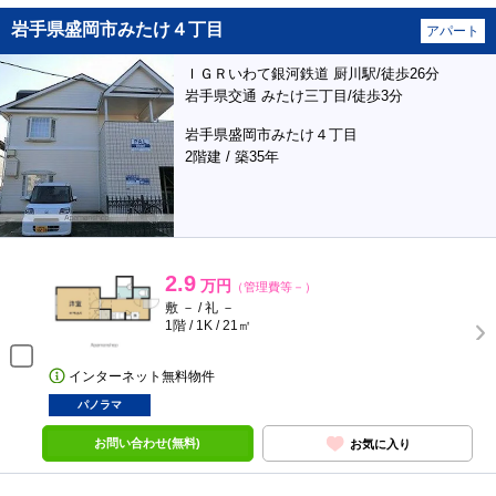
岩手県盛岡市みたけ４丁目
アパート
ＩＧＲいわて銀河鉄道 厨川駅/徒歩26分
岩手県交通 みたけ三丁目/徒歩3分
岩手県盛岡市みたけ４丁目
2階建 / 築35年
2.9
万円
（管理費等－）
敷 － / 礼 －
1階 / 1K / 21㎡
インターネット無料物件
パノラマ
お問い合わせ(無料)
お気に入り