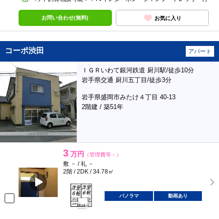
お問い合わせ(無料)
お気に入り
コーポ渋田
アパート
ＩＧＲいわて銀河鉄道 厨川駅/徒歩10分
岩手県交通 厨川五丁目/徒歩3分
岩手県盛岡市みたけ４丁目 40-13
2階建 / 築51年
3
万円
（管理費等－）
敷 － / 礼 －
2階 / 2DK / 34.78㎡
パノラマ
動画あり