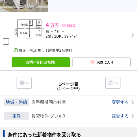
4
万円
（管理費等－）
敷 － / 礼 －
2階 / 2DK / 39.74㎡
敷金・礼金無し！駐車場2台無料
お問い合わせ(無料)
お気に入り
前へ
次へ
1ページ目
(1ページ中)
地域・路線
岩手県盛岡市好摩
変更する
条件
賃貸物件 ダブル0
変更する
条件にあった新着物件を受け取る