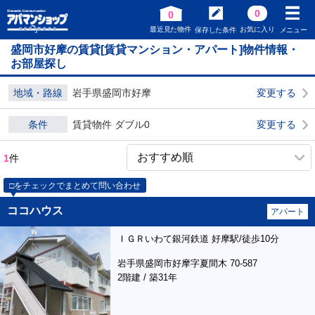
0
0
最近見た物件
お気に入り
保存した条件
メニュー
盛岡市好摩の賃貸[賃貸マンション・アパート]物件情報・
お部屋探し
地域・路線
岩手県盛岡市好摩
変更する
条件
賃貸物件 ダブル0
変更する
1
件
□をチェックでまとめて問い合わせ
ココハウス
アパート
ＩＧＲいわて銀河鉄道 好摩駅/徒歩10分
岩手県盛岡市好摩字夏間木 70-587
2階建 / 築31年