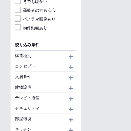
冬でも暖かい
高齢者の方も安心
パノラマ画像あり
物件動画あり
絞り込み条件
構造種別
開く
コンセプト
開く
入居条件
開く
建物設備
開く
テレビ・通信
開く
セキュリティ
開く
部屋環境
開く
キッチン
開く