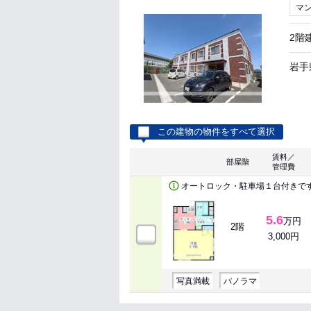
マ
2階
岩手
この建物の物件をすべて選択
賃料／
部屋階
管理費
オートロック・駐車場１台付きで
5.6
万円
2階
3,000円
写真満載
パノラマ