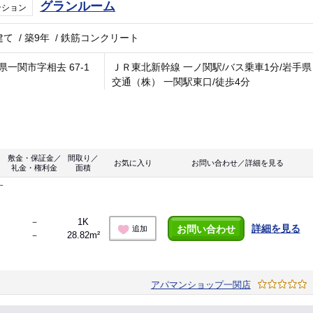
グランルーム
ンション
建て
/
築9年
/
鉄筋コンクリート
県一関市字相去 67-1
ＪＲ東北新幹線 一ノ関駅/バス乗車1分/岩手県
交通（株） 一関駅東口/徒歩4分
敷金・保証金／
間取り／
お気に入り
お問い合わせ／詳細を見る
礼金・権利金
面積
す
－
1K
詳細を見る
お問い合わせ
追加
－
28.82m²
アパマンショップ一関店