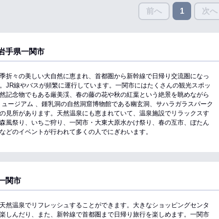
前へ
次へ
1
岩手県一関市
季折々の美しい大自然に恵まれ、首都圏から新幹線で日帰り交流圏になっ
。JR線やバスが頻繁に運行しています。一関市にはたくさんの観光スポッ
然記念物でもある厳美渓、春の藤の花や秋の紅葉という絶景を眺めながら
ミュージアム 、鍾乳洞の自然洞窟博物館である幽玄洞、サハラガラスパーク
の見所があります。天然温泉にも恵まれていて、温泉施設でリラックスす
森風祭り、いちご狩り、一関市・大東大原水かけ祭り、春の互市、ぼたん
などのイベントが行われて多くの人でにぎわいます。
一関市
天然温泉でリフレッシュすることができます。大きなショッピングセンタ
楽しんだり、また、新幹線で首都圏まで日帰り旅行を楽しめます。一関市