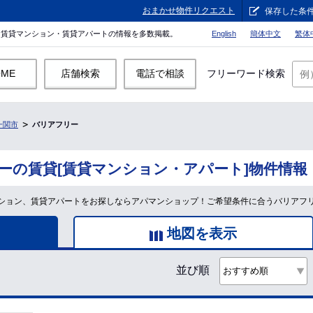
おまかせ物件リクエスト
保存した条
。賃貸マンション・賃貸アパートの情報を多数掲載。
English
簡体中文
繁体
OME
店舗検索
電話で相談
フリーワード検索
一関市
バリアフリー
ーの賃貸[賃貸マンション・アパート]物件情報
ション、賃貸アパートをお探しならアパマンショップ！ご希望条件に合うバリアフ
地図を表示
並び順