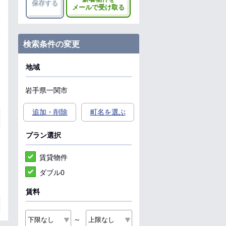
保存する
メールで受け取る
検索条件の変更
地域
岩手県
一関市
追加・削除
町名を選ぶ
プラン選択
賃貸物件
ダブル0
賃料
～