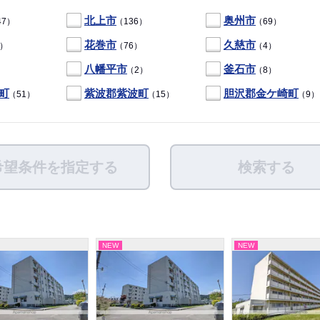
北上市
奥州市
47）
（136）
（69）
花巻市
久慈市
4）
（76）
（4）
八幡平市
釜石市
（2）
（8）
町
紫波郡紫波町
胆沢郡金ケ崎町
（51）
（15）
（9）
希望条件を指定する
検索する
NEW
NEW