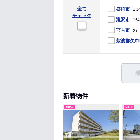
全て
盛岡市
（1,2
チェック
滝沢市
（15
宮古市
（2）
紫波郡矢巾
新着物件
NEW
NEW
NEW