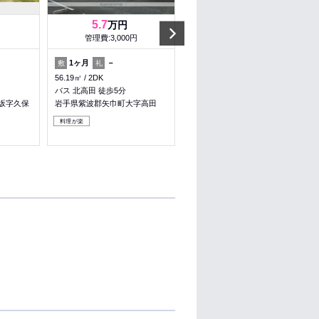
5.7
5.7
万円
万円
Next
管理費:3,000円
管理費:3,000円
1ヶ月
－
1ヶ月
－
敷
礼
敷
礼
56.19㎡
2DK
56.19㎡
2DK
バス 北高田 徒歩5分
バス 北高田 徒歩5分
坂字久保
岩手県紫波郡矢巾町大字高田
岩手県紫波郡矢巾町大字高田
料理が楽
料理が楽