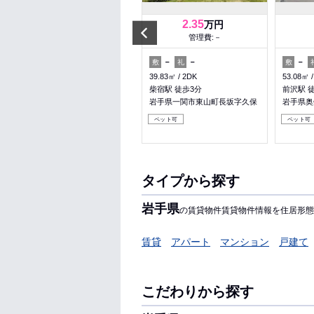
4
2.35
万円
万円
Prev
管理費:－
管理費:－
－
－
－
－
－
敷
礼
敷
礼
敷
40.54㎡
2K
39.83㎡
2DK
53.08㎡
一ノ関駅 バス25分 箱清水 徒歩
柴宿駅 徒歩3分
前沢駅 
20分
岩手県一関市東山町長坂字久保
岩手県奥
岩手県一関市萩荘字脇田郷
ペット可
ペット可
収納
パノラマ有
タイプから探す
岩手県
の賃貸物件賃貸物件情報を住居形態
賃貸
アパート
マンション
戸建て
こだわりから探す