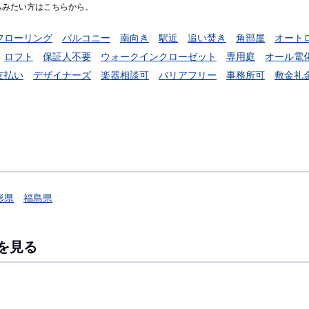
込みたい方はこちらから。
フローリング
バルコニー
南向き
駅近
追い焚き
角部屋
オート
ロフト
保証人不要
ウォークインクローゼット
専用庭
オール電
支払い
デザイナーズ
楽器相談可
バリアフリー
事務所可
敷金礼
形県
福島県
を見る