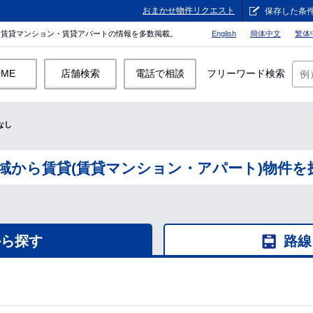
おまかせ物件リクエスト
保存した条
。賃貸マンション・賃貸アパートの情報を多数掲載。
English
簡体中文
繁体
OME
店舗検索
電話で相談
フリーワード検索
なし
域から賃貸(賃貸マンション・アパート)物件を
から探す
路線