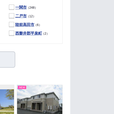
一関市
（248）
二戸市
（12）
陸前高田市
（6）
西磐井郡平泉町
（2）
NEW
NEW