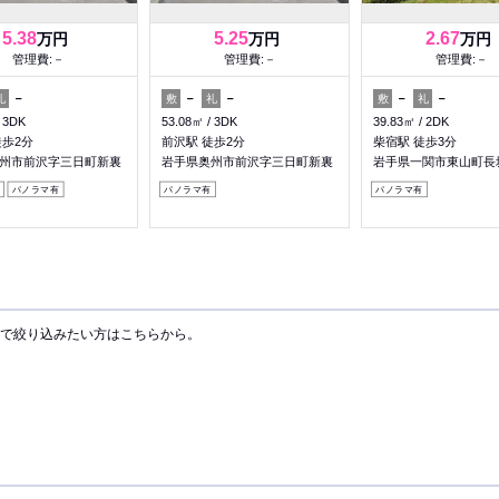
5.38
5.25
2.67
万円
万円
万円
管理費:－
管理費:－
管理費:－
－
－
－
－
－
礼
敷
礼
敷
礼
3DK
53.08㎡
3DK
39.83㎡
2DK
徒歩2分
前沢駅 徒歩2分
柴宿駅 徒歩3分
州市前沢字三日町新裏
岩手県奥州市前沢字三日町新裏
岩手県一関市東山町長
パノラマ有
パノラマ有
パノラマ有
で絞り込みたい方はこちらから。