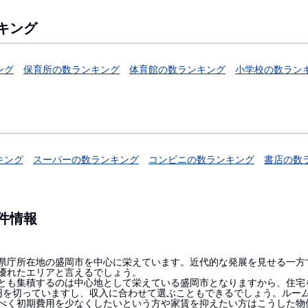
キング
ング
保育所の数ランキング
体育館の数ランキング
小学校の数ラン
キング
スーパーの数ランキング
コンビニの数ランキング
書店の数
件情報
県庁所在地の盛岡市を中心に栄えています。近代的な発展を見せる一方
優れたエリアと言えるでしょう。
とも集積するのは中心地として栄えている盛岡市となりますから、住宅
円を切っていますし、収入に合わせて選ぶこともできるでしょう。ルー
べく初期費用を少なくしたいという方や家賃を抑えたい方はこうした物