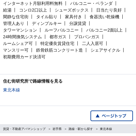
インターネット月額利用料無料
バルコニー・ベランダ
給湯
コンロ2口以上
シューズボックス
日当たり良好
閑静な住宅街
タイル貼り
家具付き
食器洗い乾燥機
管理人あり
ディンプルキー
分譲賃貸
タワーマンション
ルーフバルコニー
バルコニー2面以上
24時間換気システム
都市ガス
プロパンガス
ルームシェア可
特定優良賃貸住宅
二人入居可
マンスリー可
鉄骨鉄筋コンクリート造
シェアサイクル
初期費用カード決済可
住む街研究所で路線情報を見る
東北本線
賃貸・不動産アパマンショップ
岩手県
路線・駅から探す
東北本線