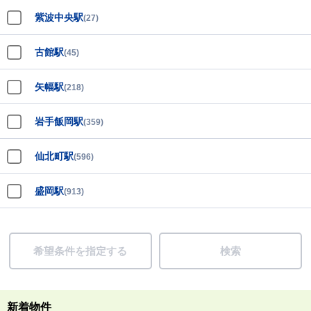
紫波中央駅
(27)
古館駅
(45)
矢幅駅
(218)
岩手飯岡駅
(359)
仙北町駅
(596)
盛岡駅
(913)
希望条件を指定する
検索
新着物件