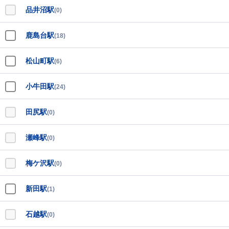
品井沼駅
(0)
鹿島台駅
(18)
松山町駅
(6)
小牛田駅
(24)
田尻駅
(0)
瀬峰駅
(0)
梅ケ沢駅
(0)
新田駅
(1)
石越駅
(0)