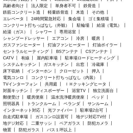
高齢者向け
法人限定
単身者不可
鉄骨造
鉄筋コンクリート造
軽量鉄骨造
木造
その他
エレベータ
24時間緊急対応
集会場
ゴミ集積場
コンクリート打ちっぱなし（外観）
駐輪場
給湯（電気）
給湯（ガス）
シャワー
専用浴室
シャンプードレッサー
エアコン
冷房
暖房
ガスファンヒーター
灯油ファンヒーター
灯油ボイラー
セントラルヒーティング
BSアンテナ
CSアンテナ
CATV
有線
屋内駐車場
駐車場ロードヒーティング
システムキッチン
ガスキッチン
出窓
冷蔵庫
床下収納
インターホン
クローゼット
押入
電気コンロ
コンクリート打ちっぱなし（内装）
TVインターフォン
共用庭
ＩＨクッキングヒータ
対面キッチン
ディスポーザー
浴室TV
独立洗面台
郵便受け
暖房便座
温水洗浄暖房便座
ベッド
照明器具
トランクルーム
ベランダ
サンルーム
インターネット対応
光ファイバー
駐車場2台可
自走式駐車場
ガスコンロ設置可
地デジ対応TV付
地デジ対応
二重サッシ
ペアガラス
防犯カメラ
物置
防犯ガラス
バス１坪以上