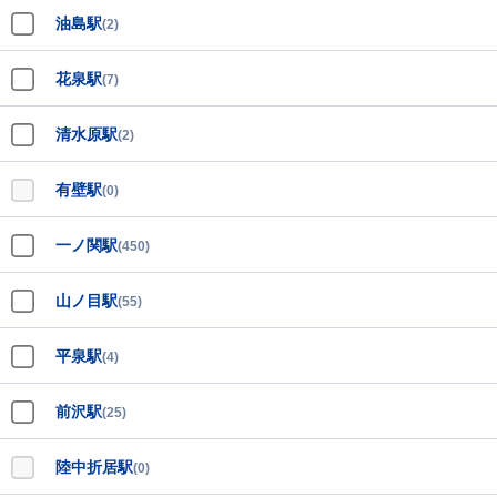
油島駅
(2)
花泉駅
(7)
清水原駅
(2)
有壁駅
(0)
一ノ関駅
(450)
山ノ目駅
(55)
平泉駅
(4)
前沢駅
(25)
陸中折居駅
(0)