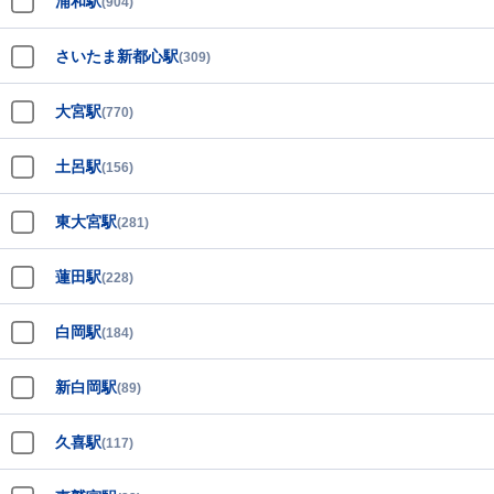
浦和駅
(904)
さいたま新都心駅
(309)
大宮駅
(770)
土呂駅
(156)
東大宮駅
(281)
蓮田駅
(228)
白岡駅
(184)
新白岡駅
(89)
久喜駅
(117)