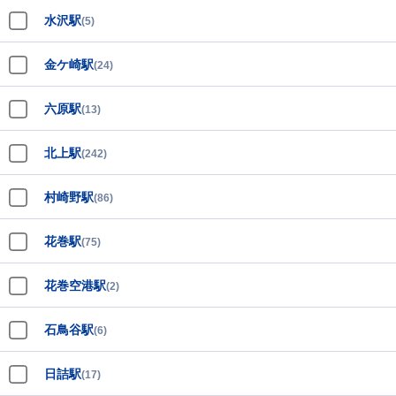
水沢駅
(5)
金ケ崎駅
(24)
六原駅
(13)
北上駅
(242)
村崎野駅
(86)
花巻駅
(75)
花巻空港駅
(2)
石鳥谷駅
(6)
日詰駅
(17)