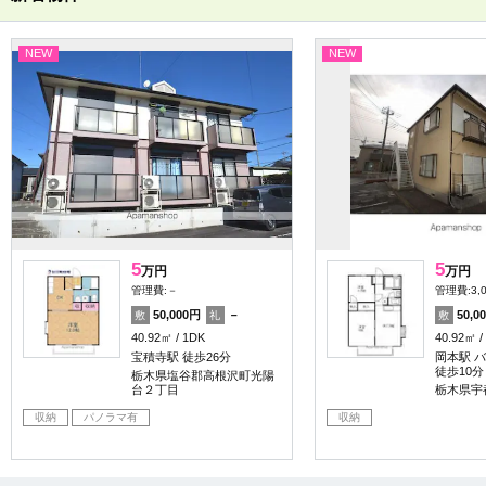
NEW
NEW
5
5
万円
万円
管理費:－
管理費:3,
50,000円
－
50,0
敷
礼
敷
40.92㎡
1DK
40.92㎡
宝積寺駅 徒歩26分
岡本駅 バ
徒歩10分
栃木県塩谷郡高根沢町光陽
台２丁目
栃木県宇
収納
パノラマ有
収納