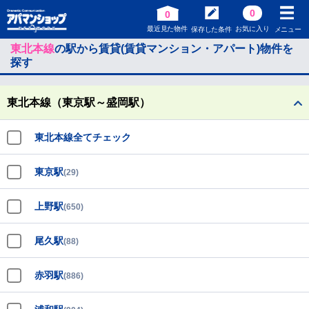
0
0
最近見た物件
お気に入り
保存した条件
メニュー
東北本線
の駅から賃貸(賃貸マンション・アパート)物件を
探す
東北本線（東京駅～盛岡駅）
東北本線全てチェック
東京駅
(29)
上野駅
(650)
尾久駅
(88)
赤羽駅
(886)