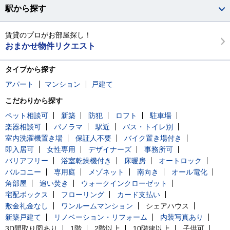
駅から探す
賃貸のプロがお部屋探し！
おまかせ物件リクエスト
タイプから探す
アパート
マンション
戸建て
こだわりから探す
ペット相談可
新築
防犯
ロフト
駐車場
楽器相談可
パノラマ
駅近
バス・トイレ別
室内洗濯機置き場
保証人不要
バイク置き場付き
即入居可
女性専用
デザイナーズ
事務所可
バリアフリー
浴室乾燥機付き
床暖房
オートロック
バルコニー
専用庭
メゾネット
南向き
オール電化
角部屋
追い焚き
ウォークインクローゼット
宅配ボックス
フローリング
カード支払い
敷金礼金なし
ワンルームマンション
シェアハウス
新築戸建て
リノベーション・リフォーム
内装写真あり
3D間取り図あり
1階
2階以上
10階建以上
子供可