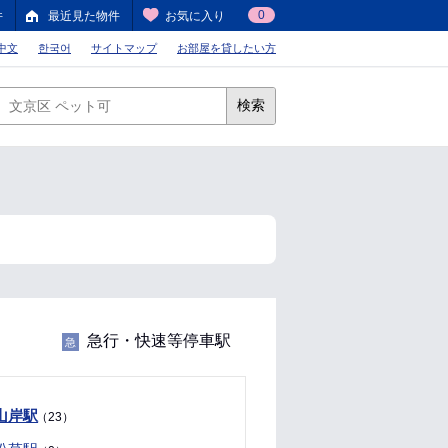
0
件
最近見た物件
お気に入り
中文
한국어
サイトマップ
お部屋を貸したい方
検索
急行・快速等停車駅
急
山岸駅
（23）