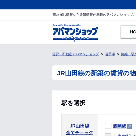
部屋探し情報なら賃貸情報が満載のアパマンショップ
H
賃貸・不動産アパマンショップ
岩手県
路線・駅
JR山田線の新築の賃貸の
駅を選択
JR山田線
盛岡駅
（
急
全てチェック