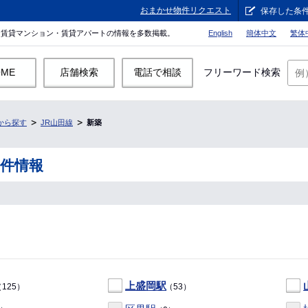
おまかせ物件リクエスト
保存した条
。賃貸マンション・賃貸アパートの情報を多数掲載。
English
簡体中文
繁体
OME
店舗検索
電話で相談
フリーワード検索
から探す
JR山田線
新築
物件情報
上盛岡駅
125）
（53）