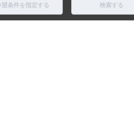
希望条件を指定する
検索する
県
福島県
東京都
神奈川県
埼玉県
千葉県
茨城県
栃木県
群馬県
新潟県
県
滋賀県
奈良県
和歌山県
鳥取県
島根県
岡山県
広島県
山口県
徳島県
ちょこポストします
お友だちになってね！
最新映像をお届
式アカウント
LINE公式アカウント
公式Youtube
トポリシー
プライバシーポリシー
ソーシャルメディアポリシー
リンク
※調査概要および調査方法 ：「賃貸住宅仲介業」
比較