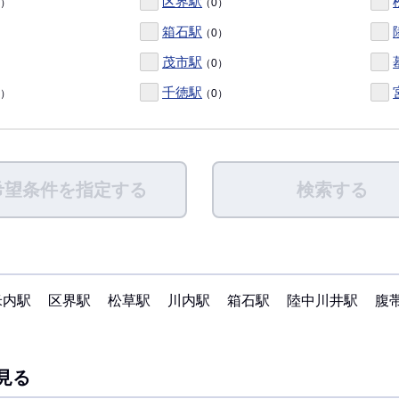
区界駅
0）
（0）
箱石駅
（0）
茂市駅
（0）
千徳駅
0）
（0）
希望条件を指定する
検索する
米内駅
区界駅
松草駅
川内駅
箱石駅
陸中川井駅
腹
見る