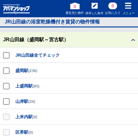
0
0
最近見た物件
お気に入り
保存した条件
メニュー
JR山田線の浴室乾燥機付き賃貸の物件情報
JR山田線（盛岡駅～宮古駅）
JR山田線全てチェック
盛岡駅
(236)
上盛岡駅
(85)
山岸駅
(34)
上米内駅
(0)
区界駅
(0)