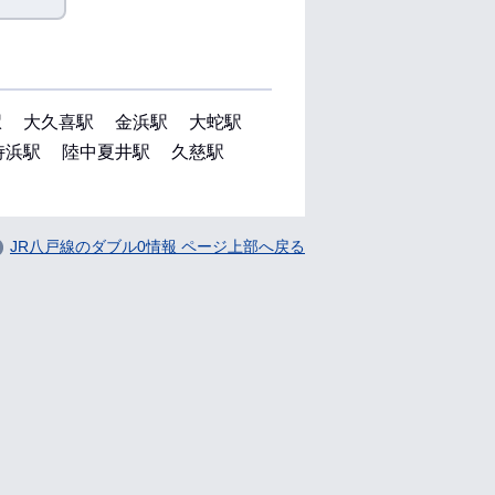
駅
大久喜駅
金浜駅
大蛇駅
侍浜駅
陸中夏井駅
久慈駅
JR八戸線のダブル0情報 ページ上部へ戻る