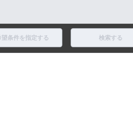
希望条件を指定する
検索する
県
福島県
東京都
神奈川県
埼玉県
千葉県
茨城県
栃木県
群馬県
新潟県
県
滋賀県
奈良県
和歌山県
鳥取県
島根県
岡山県
広島県
山口県
徳島県
ちょこポストします
お友だちになってね！
最新映像をお届
式アカウント
LINE公式アカウント
公式Youtube
トポリシー
プライバシーポリシー
ソーシャルメディアポリシー
リンク