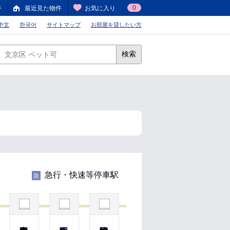
0
件
最近見た物件
お気に入り
中文
한국어
サイトマップ
お部屋を貸したい方
検索
急行・快速等停車駅
急