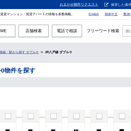
おまかせ物件リクエスト
保存した条
。賃貸マンション・賃貸アパートの情報を多数掲載。
English
簡体中文
繁体
OME
店舗検索
電話で相談
フリーワード検索
路線・駅から探す ダブル０
JR八戸線 ダブル０
ル0物件を探す