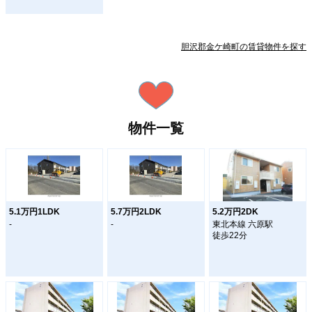
胆沢郡金ケ崎町の賃貸物件を探す
物件一覧
5.1万円1LDK
5.7万円2LDK
5.2万円2DK
-
-
東北本線 六原駅
徒歩22分