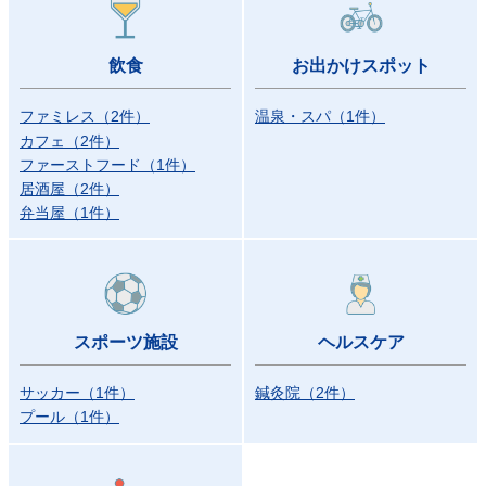
飲食
お出かけスポット
ファミレス
（
2
件）
温泉・スパ
（
1
件）
カフェ
（
2
件）
ファーストフード
（
1
件）
居酒屋
（
2
件）
弁当屋
（
1
件）
スポーツ施設
ヘルスケア
サッカー
（
1
件）
鍼灸院
（
2
件）
プール
（
1
件）