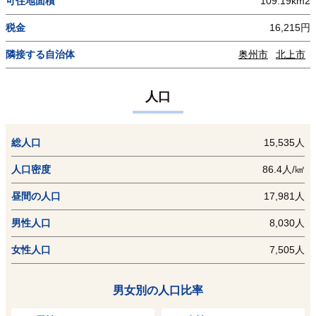
可住地面積
109.19km2
税金
16,215円
隣接する自治体
奥州市
北上市
人口
総人口
15,535人
人口密度
86.4人/㎢
昼間の人口
17,981人
男性人口
8,030人
女性人口
7,505人
男女別の人口比率