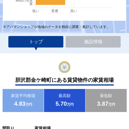
病院の充実
度
低い
普通
高い
※アパマンショップが地域のデータを独自に調査・集計しています。
トップ
施設情報
胆沢郡金ケ崎町にある賃貸物件の家賃相場
家賃平均相場
最高額
最低額
4.83
5.70
3.87
万円
万円
万円
間取り
家賃相場