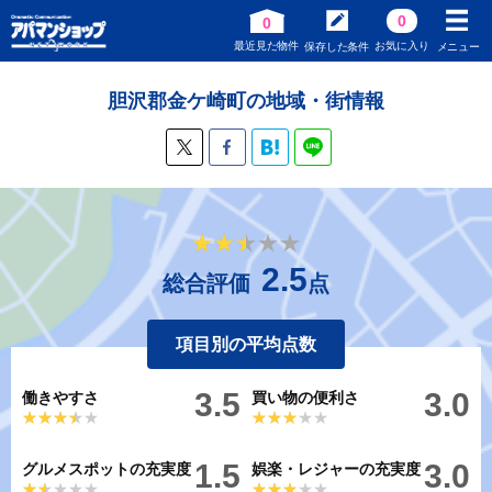
0
0
最近見た物件
お気に入り
保存した条件
メニュー
胆沢郡金ケ崎町の地域・街情報
★★★★★
★★★★★
2.5
総合評価
点
項目別の平均点数
3.5
3.0
働きやすさ
買い物の便利さ
★★★★★
★★★★★
★★★★★
★★★★★
1.5
3.0
グルメスポットの充実度
娯楽・レジャーの充実度
★★★★★
★★★★★
★★★★★
★★★★★