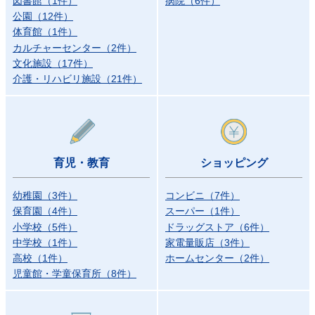
図書館
（
1
件）
病院
（
6
件）
公園
（
12
件）
体育館
（
1
件）
カルチャーセンター
（
2
件）
文化施設
（
17
件）
介護・リハビリ施設
（
21
件）
育児・教育
ショッピング
幼稚園
（
3
件）
コンビニ
（
7
件）
保育園
（
4
件）
スーパー
（
1
件）
小学校
（
5
件）
ドラッグストア
（
6
件）
中学校
（
1
件）
家電量販店
（
3
件）
高校
（
1
件）
ホームセンター
（
2
件）
児童館・学童保育所
（
8
件）