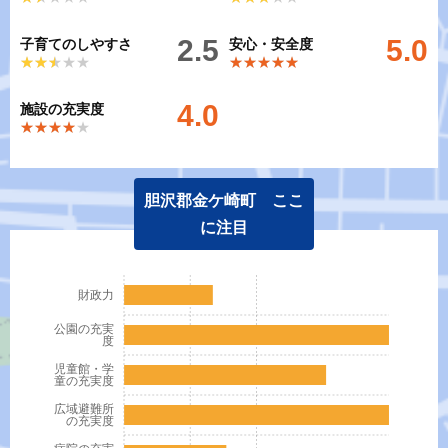
2.5
5.0
子育てのしやすさ
安心・安全度
★★★★★
★★★★★
★★★★★
★★★★★
4.0
施設の充実度
★★★★★
★★★★★
胆沢郡金ケ崎町 ここ
に注目
財政力
公園の充実
度
児童館・学
童の充実度
広域避難所
の充実度