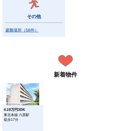
その他
避難場所
（
58
件）
新着物件
4.19万円3DK
東北本線 六原駅
徒歩17分