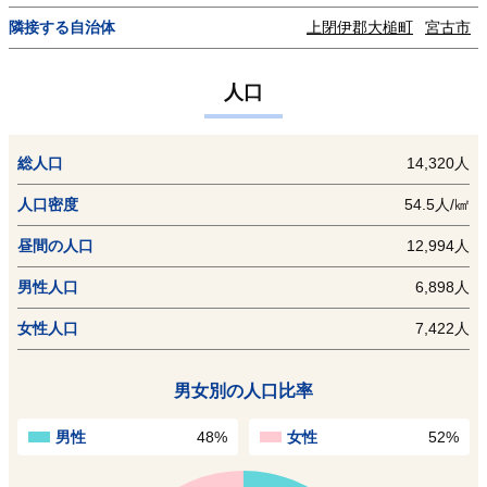
隣接する自治体
上閉伊郡大槌町
宮古市
人口
総人口
14,320人
人口密度
54.5人/㎢
昼間の人口
12,994人
男性人口
6,898人
女性人口
7,422人
男女別の人口比率
男性
48%
女性
52%