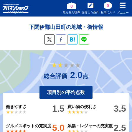
0
0
最近見た物件
お気に入り
保存した条件
メニュー
下閉伊郡山田町の地域・街情報
★★★★★
★★★★★
2.0
総合評価
点
項目別の平均点数
1.5
3.5
働きやすさ
買い物の便利さ
★★★★★
★★★★★
★★★★★
★★★★★
5.0
2.5
グルメスポットの充実度
娯楽・レジャーの充実度
★★★★★
★★★★★
★★★★★
★★★★★