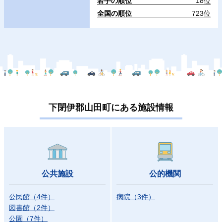
岩手の順位
18位
全国の順位
723位
下閉伊郡山田町にある施設情報
公共施設
公的機関
公民館
（
4
件）
病院
（
3
件）
図書館
（
2
件）
公園
（
7
件）