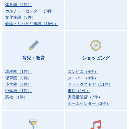
体育館
（
2
件）
カルチャーセンター
（
3
件）
文化施設
（
8
件）
介護・リハビリ施設
（
15
件）
育児・教育
ショッピング
幼稚園
（
1
件）
コンビニ
（
4
件）
保育園
（
9
件）
スーパー
（
4
件）
小学校
（
3
件）
ドラッグストア
（
11
件）
中学校
（
1
件）
書店
（
1
件）
高校
（
1
件）
家電量販店
（
7
件）
ホームセンター
（
3
件）