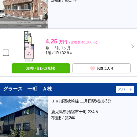
2階建 / 築17年
4.25
万円
（管理費等1,800円）
敷 － / 礼 1ヶ月
1階 / 1R / 32.9㎡
お問い合わせ(無料)
お気に入り
グラース 十町 Ａ棟
アパート
ＪＲ指宿枕崎線 二月田駅/徒歩3分
鹿児島県指宿市十町 234-5
2階建 / 築2年