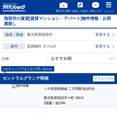
0
0
最近見た物件
お気に入り
保存した条件
メニュー
指宿市の賃貸[賃貸マンション・アパート]物件情報・お部
屋探し
地域・路線
鹿児島県指宿市
変更する
条件
賃貸物件 ダブル0
変更する
33
件
□をチェックでまとめて問い合わせ
セントラルグランデ昭南
テラスハウス
ＪＲ指宿枕崎線 二月田駅/徒歩5分
鹿児島県指宿市十町 344-5
2階建 / 築19年