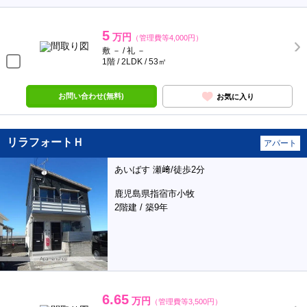
5
万円
（管理費等4,000円）
敷 － / 礼 －
1階 / 2LDK / 53㎡
お問い合わせ(無料)
お気に入り
リラフォートＨ
アパート
あいばす 瀬﨑/徒歩2分
鹿児島県指宿市小牧
2階建 / 築9年
6.65
万円
（管理費等3,500円）