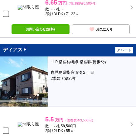
6.65
万円
（管理費等3,500円）
敷 － / 礼 －
2階 / 3LDK / 71.22㎡
お問い合わせ(無料)
お気に入り
ディアスＦ
アパート
ＪＲ指宿枕崎線 指宿駅/徒歩6分
鹿児島県指宿市湊２丁目
2階建 / 築29年
5.5
万円
（管理費等3,500円）
敷 － / 礼 58,500円
2階 / 2LDK / 55㎡