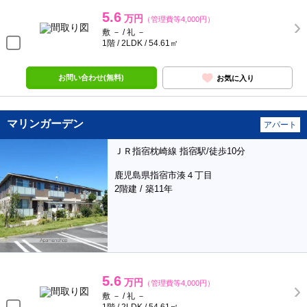
5.6
万円
（管理費等4,000円）
敷 － / 礼 －
1階 / 2LDK / 54.61㎡
お問い合わせ(無料)
お気に入り
マリンガーデン
アパート
ＪＲ指宿枕崎線 指宿駅/徒歩10分
鹿児島県指宿市湊４丁目
2階建 / 築11年
5.6
万円
（管理費等4,000円）
敷 － / 礼 －