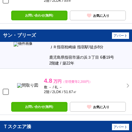
2階 / 2LDK / 55㎡
お問い合わせ(無料)
お気に入り
サン・ブリーズ
アパート
ＪＲ指宿枕崎線 指宿駅/徒歩8分
鹿児島県指宿市湯の浜３丁目 6番19号
2階建 / 築22年
4.8
万円
（管理費等2,200円）
敷 － / 礼 －
2階 / 2LDK / 51.67㎡
お問い合わせ(無料)
お気に入り
Ｔスクエア湊
アパート