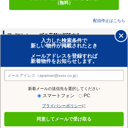
（無料）
配信停止はこちら
アパマンショップの店舗に相談する
入力した検索条件で
新しい物件が掲載されたとき
賃貸のプロがお部屋探し！
メールアドレスを登録すれば
おまかせ物件リクエスト
新着物件をお知らせします。
住みたい街の店舗を探す
店舗検索
新着メールの送信先を選択してください
近隣の駅
スマートフォン
PC
薩摩川尻駅
薩摩今和泉駅
指宿駅
プライバシーポリシー
に
西大山駅
開聞駅
東開聞駅
同意してメールで受け取る
宮ケ浜駅
山川駅
入野駅