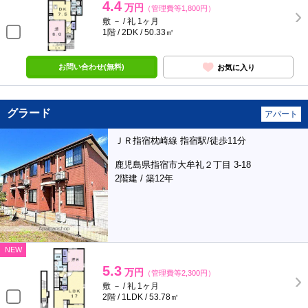
4.4
万円
（管理費等1,800円）
敷 － / 礼 1ヶ月
1階 / 2DK / 50.33㎡
お問い合わせ(無料)
お気に入り
グラード
アパート
ＪＲ指宿枕崎線 指宿駅/徒歩11分
鹿児島県指宿市大牟礼２丁目 3-18
2階建 / 築12年
NEW
5.3
万円
（管理費等2,300円）
敷 － / 礼 1ヶ月
2階 / 1LDK / 53.78㎡