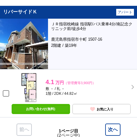
リバーサイドＫ
アパート
ＪＲ指宿枕崎線 指宿駅/バス乗車4分/南記念ク
リニック前/徒歩4分
鹿児島県指宿市十町 1507-16
2階建 / 築19年
4.1
万円
（管理費等3,900円）
敷 － / 礼 －
1階 / 2DK / 44.82㎡
お問い合わせ(無料)
お気に入り
前へ
次へ
1ページ目
(2ページ中)