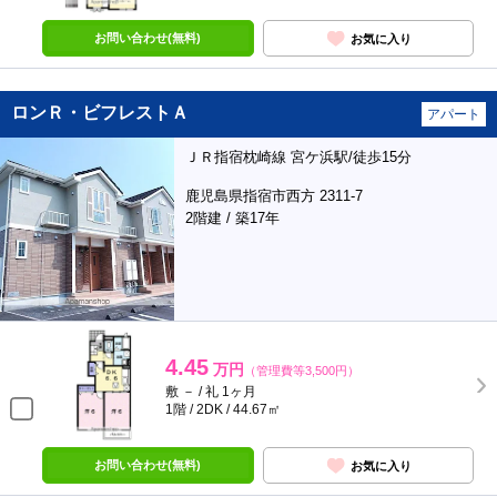
お問い合わせ(無料)
お気に入り
ロンＲ・ビフレストＡ
アパート
ＪＲ指宿枕崎線 宮ケ浜駅/徒歩15分
鹿児島県指宿市西方 2311-7
2階建 / 築17年
4.45
万円
（管理費等3,500円）
敷 － / 礼 1ヶ月
1階 / 2DK / 44.67㎡
お問い合わせ(無料)
お気に入り