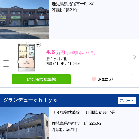
鹿児島県指宿市十町 87
2階建 / 築21年
4.6
万円
（管理費等3,000円）
敷 1ヶ月 / 礼 －
2階 / 1LDK / 41.04㎡
お問い合わせ(無料)
お気に入り
グランデューｃｈｉｙｏ
アパート
ＪＲ指宿枕崎線 二月田駅/徒歩17分
鹿児島県指宿市十町 2268-2
2階建 / 築21年