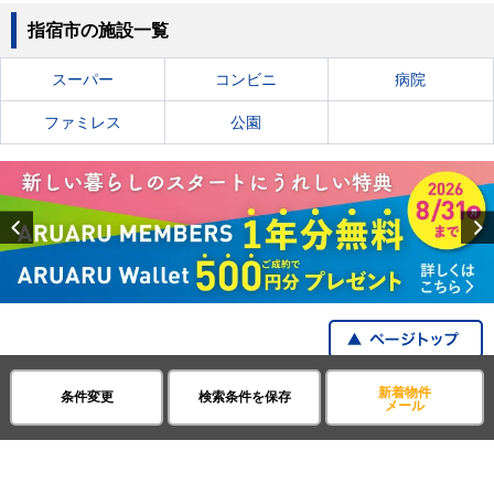
指宿市の施設一覧
スーパー
コンビニ
病院
ファミレス
公園
Previous
賃貸・不動産アパマンショップ
鹿児島県
全て
新着物件
条件変更
検索条件を保存
メール
全国の都道府県から探す
企業・IR情報
サイトポリシー