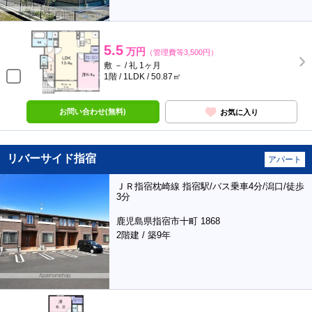
5.5
万円
（管理費等3,500円）
敷 － / 礼 1ヶ月
1階 / 1LDK / 50.87㎡
お問い合わせ(無料)
お気に入り
リバーサイド指宿
アパート
ＪＲ指宿枕崎線 指宿駅/バス乗車4分/潟口/徒歩
3分
鹿児島県指宿市十町 1868
2階建 / 築9年