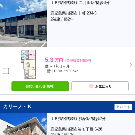
ＪＲ指宿枕崎線 二月田駅/徒歩3分
鹿児島県指宿市十町 234-5
2階建 / 築2年
5.3
万円
（管理費等3,500円）
敷 － / 礼 1ヶ月
1階 / 1LDK / 50.05㎡
お問い合わせ(無料)
お気に入り
カリーノ・Ｋ
アパート
ＪＲ指宿枕崎線 指宿駅/徒歩2分
鹿児島県指宿市湊１丁目 6-28