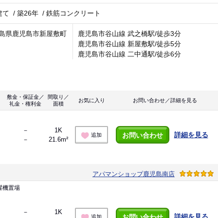
建て
/
築26年
/
鉄筋コンクリート
島県鹿児島市新屋敷町
鹿児島市谷山線 武之橋駅/徒歩3分
鹿児島市谷山線 新屋敷駅/徒歩5分
鹿児島市谷山線 二中通駅/徒歩6分
敷金・保証金／
間取り／
お気に入り
お問い合わせ／詳細を見る
礼金・権利金
面積
－
1K
詳細を見る
お問い合わせ
追加
－
21.6m²
アパマンショップ鹿児島南店
濯機置場
－
1K
詳細を見る
お問い合わせ
追加