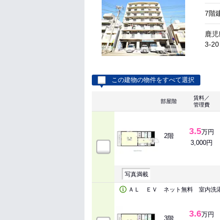
7階
鹿児
3-20
この建物の物件をすべて選択
賃料／
部屋階
管理費
3.5
万円
2階
3,000円
写真満載
ＡＬ ＥＶ ネット無料 室内洗
3.6
万円
3階