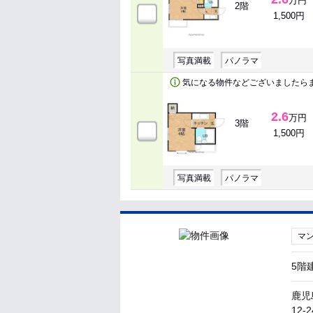
万円
2階
1,500円
写真満載
パノラマ
気になる物件などございましたら
2.6
万円
3階
1,500円
写真満載
パノラマ
マ
5階
鹿児
12-2