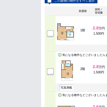
この建物の物件をすべて選択
賃料／
部屋階
管理費
2.8
万円
1階
1,500円
気になる物件などございましたら
2.8
万円
2階
1,500円
写真満載
気になる物件などございましたら
2.6