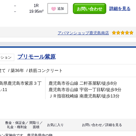
－
1R
詳細を見る
お問い合わせ
追加
－
19.95m²
アパマンショップ鹿児島南店
プリモール紫原
ンション
建て
/
築36年
/
鉄筋コンクリート
島県鹿児島市紫原３丁
鹿児島市谷山線 二軒茶屋駅/徒歩8分
1-11
鹿児島市谷山線 宇宿一丁目駅/徒歩9分
ＪＲ指宿枕崎線 南鹿児島駅/徒歩13分
敷金・保証金／
間取り／
お気に入り
お問い合わせ／詳細を見る
礼金・権利金
面積
ーン実施中です。鹿児島県内の物