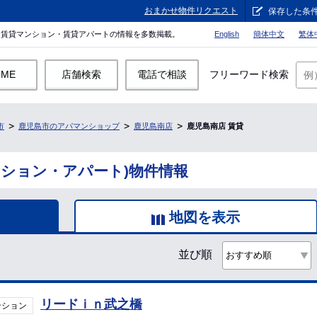
おまかせ物件リクエスト
保存した条
。賃貸マンション・賃貸アパートの情報を多数掲載。
English
簡体中文
繁体
OME
店舗検索
電話で相談
フリーワード検索
市
鹿児島市のアパマンショップ
鹿児島南店
鹿児島南店 賃貸
ンション・アパート)物件情報
地図を表示
並び順
リードｉｎ武之橋
ンション