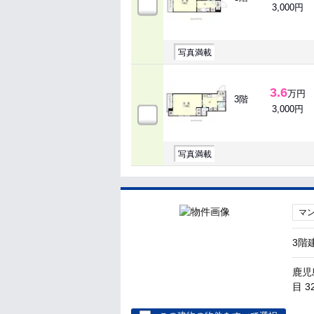
3,000円
写真満載
3.6
万円
3階
3,000円
写真満載
マ
3階
鹿児
目 3