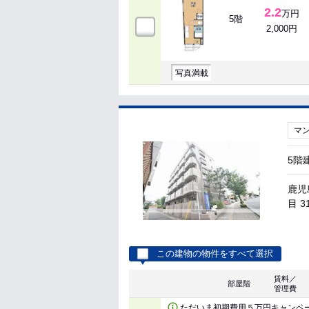
2.2
万円
5階
2,000円
写真満載
マ
5階
鹿児
目 3
この建物の物件をすべて選択
賃料／
部屋階
管理費
ただいま初期費用５万円キャンペ