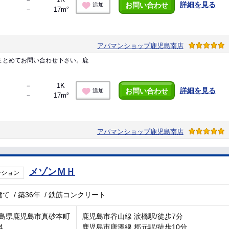
詳細を見る
お問い合わせ
追加
－
17m²
アパマンショップ鹿児島南店
まとめてお問い合わせ下さい。鹿
－
1K
詳細を見る
お問い合わせ
追加
－
17m²
アパマンショップ鹿児島南店
メゾンＭＨ
ンション
建て
/
築36年
/
鉄筋コンクリート
島県鹿児島市真砂本町
鹿児島市谷山線 涙橋駅/徒歩7分
4
鹿児島市唐湊線 郡元駅/徒歩10分