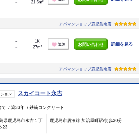
－
21.6m²
アパマンショップ鹿児島南店
－
1K
詳細を見る
お問い合わせ
追加
－
27m²
アパマンショップ鹿児島南店
スカイコート永吉
ンション
建て
/
築33年
/
鉄筋コンクリート
島県鹿児島市永吉１丁
鹿児島市唐湊線 加治屋町駅/徒歩30分
2-23