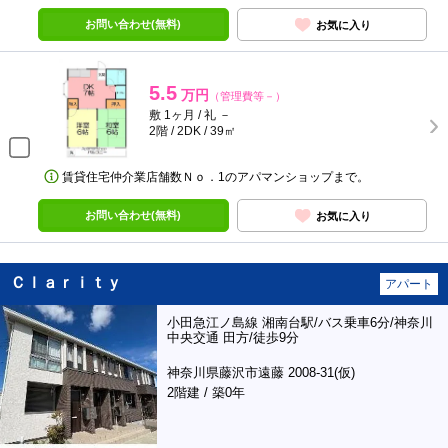
お問い合わせ(無料)
お気に入り
5.5
万円
（管理費等－）
敷 1ヶ月 / 礼 －
2階 / 2DK / 39㎡
賃貸住宅仲介業店舗数Ｎｏ．1のアパマンショップまで。
お問い合わせ(無料)
お気に入り
Ｃｌａｒｉｔｙ
アパート
小田急江ノ島線 湘南台駅/バス乗車6分/神奈川
中央交通 田方/徒歩9分
神奈川県藤沢市遠藤 2008-31(仮)
2階建 / 築0年