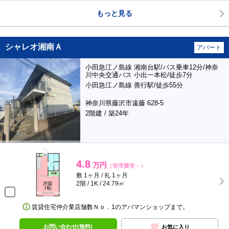
もっと見る
シャレオ湘南Ａ
アパート
小田急江ノ島線 湘南台駅/バス乗車12分/神奈
川中央交通バス 小出一本松/徒歩7分
小田急江ノ島線 善行駅/徒歩55分
神奈川県藤沢市遠藤 628-5
2階建 / 築24年
4.8
万円
（管理費等－）
敷 1ヶ月 / 礼 1ヶ月
2階 / 1K / 24.79㎡
賃貸住宅仲介業店舗数Ｎｏ．1のアパマンショップまで。
お問い合わせ(無料)
お気に入り