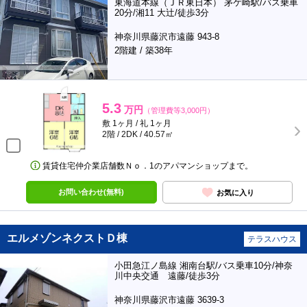
東海道本線（ＪＲ東日本） 茅ケ崎駅/バス乗車
20分/湘11 大辻/徒歩3分
神奈川県藤沢市遠藤 943-8
2階建 / 築38年
5.3
万円
（管理費等3,000円）
敷 1ヶ月 / 礼 1ヶ月
2階 / 2DK / 40.57㎡
賃貸住宅仲介業店舗数Ｎｏ．1のアパマンショップまで。
お問い合わせ(無料)
お気に入り
エルメゾンネクストＤ棟
テラスハウス
小田急江ノ島線 湘南台駅/バス乗車10分/神奈
川中央交通 遠藤/徒歩3分
神奈川県藤沢市遠藤 3639-3