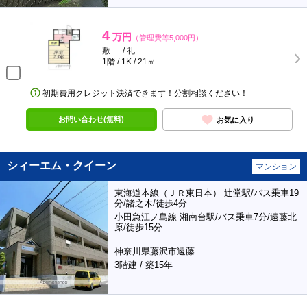
4
万円
（管理費等5,000円）
敷 － / 礼 －
1階 / 1K / 21㎡
初期費用クレジット決済できます！分割相談ください！
お問い合わせ(無料)
お気に入り
シィーエム・クイーン
マンション
東海道本線（ＪＲ東日本） 辻堂駅/バス乗車19
分/諸之木/徒歩4分
小田急江ノ島線 湘南台駅/バス乗車7分/遠藤北
原/徒歩15分
神奈川県藤沢市遠藤
3階建 / 築15年