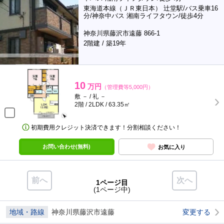
東海道本線（ＪＲ東日本） 辻堂駅/バス乗車16
分/神奈中バス 湘南ライフタウン/徒歩4分
神奈川県藤沢市遠藤 866-1
2階建 / 築19年
10
万円
（管理費等5,000円）
敷 － / 礼 －
2階 / 2LDK / 63.35㎡
初期費用クレジット決済できます！分割相談ください！
お問い合わせ(無料)
お気に入り
前へ
次へ
1ページ目
(1ページ中)
地域・路線
神奈川県藤沢市遠藤
変更する