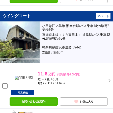
ウイングコート
アパート
小田急江ノ島線 湘南台駅/バス乗車14分/駒寄/
徒歩5分
東海道本線（ＪＲ東日本） 辻堂駅/バス乗車12
分/駒寄/徒歩5分
神奈川県藤沢市遠藤 694-2
2階建 / 築10年
11.6
万円
（管理費等6,000円）
敷 － / 礼 1ヶ月
1階 / 2LDK / 61.69㎡
写真満載
お問い合わせ(無料)
お気に入り