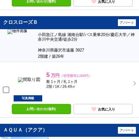
お問い合わせ(無料)
お気に入り
クロスローズＢ
アパート
小田急江ノ島線 湘南台駅/バス乗車20分/慶応大学／神
奈川中央交通/徒歩2分
神奈川県藤沢市遠藤 3927
2階建 / 築26年
5
万円
（管理費等2,000円）
敷 1ヶ月 / 礼 1ヶ月
2階 / 1K / 26.49㎡
写真満載
お問い合わせ(無料)
お気に入り
ＡＱＵＡ（アクア）
アパート