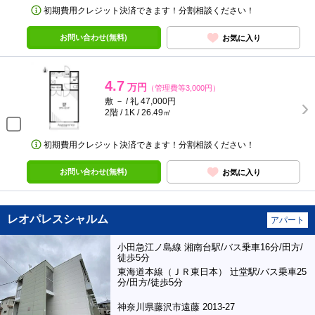
初期費用クレジット決済できます！分割相談ください！
お問い合わせ(無料)
お気に入り
4.7
万円
（管理費等3,000円）
敷 － / 礼 47,000円
2階 / 1K / 26.49㎡
初期費用クレジット決済できます！分割相談ください！
お問い合わせ(無料)
お気に入り
レオパレスシャルム
アパート
小田急江ノ島線 湘南台駅/バス乗車16分/田方/
徒歩5分
東海道本線（ＪＲ東日本） 辻堂駅/バス乗車25
分/田方/徒歩5分
神奈川県藤沢市遠藤 2013-27