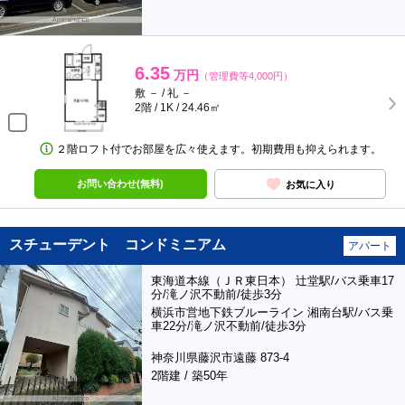
6.35
万円
（管理費等4,000円）
敷 － / 礼 －
2階 / 1K / 24.46㎡
２階ロフト付でお部屋を広々使えます。初期費用も抑えられます。
お問い合わせ(無料)
お気に入り
スチューデント コンドミニアム
アパート
東海道本線（ＪＲ東日本） 辻堂駅/バス乗車17
分/滝ノ沢不動前/徒歩3分
横浜市営地下鉄ブルーライン 湘南台駅/バス乗
車22分/滝ノ沢不動前/徒歩3分
神奈川県藤沢市遠藤 873-4
2階建 / 築50年