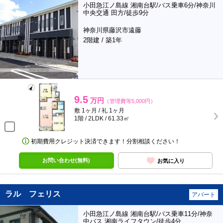
小田急江ノ島線 湘南台駅/バス乗車6分/神奈川
中央交通 田方/徒歩9分
神奈川県藤沢市遠藤
2階建 / 築1年
9.5
万円
（管理費等5,000円）
敷 1ヶ月 / 礼 1ヶ月
1階 / 2LDK / 61.33㎡
初期費用クレジット決済できます！分割相談ください！
お問い合わせ(無料)
お気に入り
ラル フェリス
アパート
小田急江ノ島線 湘南台駅/バス乗車11分/神奈
中バス 湘南ライフタウン/徒歩4分