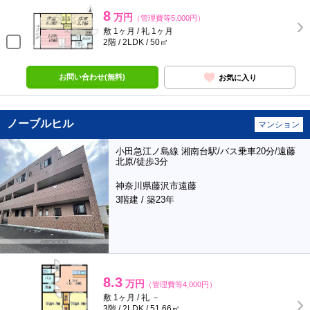
8
万円
（管理費等5,000円）
敷 1ヶ月 / 礼 1ヶ月
2階 / 2LDK / 50㎡
お問い合わせ(無料)
お気に入り
ノーブルヒル
マンション
小田急江ノ島線 湘南台駅/バス乗車20分/遠藤
北原/徒歩3分
神奈川県藤沢市遠藤
3階建 / 築23年
8.3
万円
（管理費等4,000円）
敷 1ヶ月 / 礼 －
3階 / 2LDK / 51.66㎡