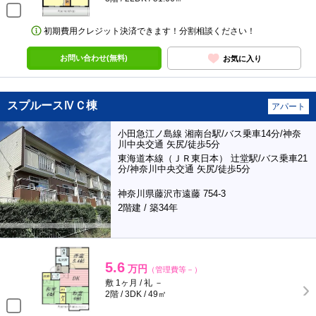
初期費用クレジット決済できます！分割相談ください！
お問い合わせ(無料)
お気に入り
スプルースⅣＣ棟
アパート
小田急江ノ島線 湘南台駅/バス乗車14分/神奈
川中央交通 矢尻/徒歩5分
東海道本線（ＪＲ東日本） 辻堂駅/バス乗車21
分/神奈川中央交通 矢尻/徒歩5分
神奈川県藤沢市遠藤 754-3
2階建 / 築34年
5.6
万円
（管理費等－）
敷 1ヶ月 / 礼 －
2階 / 3DK / 49㎡