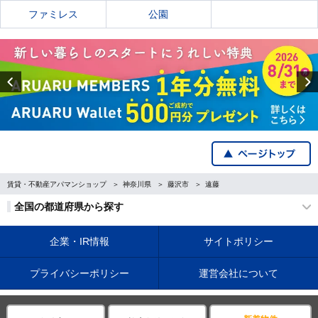
ファミレス
公園
Previous
賃貸・不動産アパマンショップ
神奈川県
藤沢市
遠藤
全国の都道府県から探す
企業・IR情報
サイトポリシー
プライバシーポリシー
運営会社について
©APAMAN Co.,Ltd.