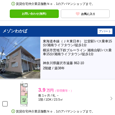
賃貸住宅仲介業店舗数Ｎｏ．1のアパマンショップまで。
お問い合わせ(無料)
お気に入り
メゾンわかば
アパート
東海道本線（ＪＲ東日本） 辻堂駅/バス乗車15
分/湘南ライフタウン/徒歩1分
横浜市営地下鉄ブルーライン 湘南台駅/バス乗
車15分/湘南ライフタウン/徒歩1分
神奈川県藤沢市遠藤 862-10
2階建 / 築38年
3.9
万円
（管理費等－）
敷 1ヶ月 / 礼 －
1階 / 1DK / 23.5㎡
賃貸住宅仲介業店舗数Ｎｏ．1のアパマンショップまで。