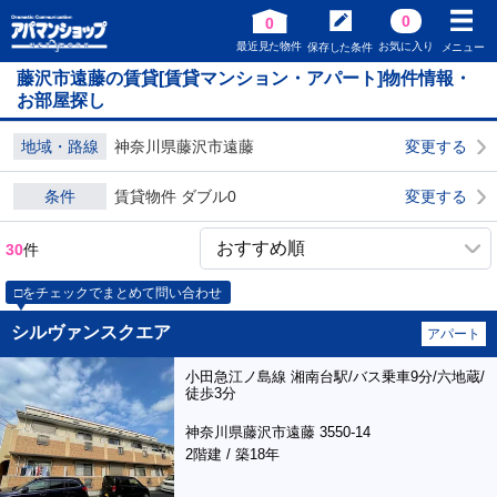
0
0
最近見た物件
お気に入り
保存した条件
メニュー
藤沢市遠藤の賃貸[賃貸マンション・アパート]物件情報・
お部屋探し
地域・路線
神奈川県藤沢市遠藤
変更する
条件
賃貸物件 ダブル0
変更する
30
件
□をチェックでまとめて問い合わせ
シルヴァンスクエア
アパート
小田急江ノ島線 湘南台駅/バス乗車9分/六地蔵/
徒歩3分
神奈川県藤沢市遠藤 3550-14
2階建 / 築18年