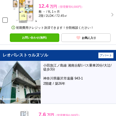
12.4
万円
（管理費等6,000円）
敷 － / 礼 1ヶ月
2階 / 2LDK / 72.45㎡
初期費用クレジット決済できます！分割相談ください！
お問い合わせ(無料)
お気に入り
レオパレストゥルヌソル
アパート
小田急江ノ島線 湘南台駅/バス乗車20分/大辻/
徒歩3分
神奈川県藤沢市遠藤 943-1
2階建 / 築26年
7.6
万円
（管理費等6,000円）