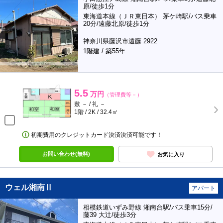
原/徒歩1分
東海道本線（ＪＲ東日本） 茅ケ崎駅/バス乗車
20分/遠藤北原/徒歩1分
神奈川県藤沢市遠藤 2922
1階建 / 築55年
5.5
万円
（管理費等－）
敷 － / 礼 －
1階 / 2K / 32.4㎡
初期費用のクレジットカード決済決済可能です！
お問い合わせ(無料)
お気に入り
ウェル湘南Ⅱ
アパート
相模鉄道いずみ野線 湘南台駅/バス乗車15分/
藤39 大辻/徒歩3分