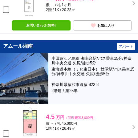
敷 － / 礼 1ヶ月
2階 / 1K / 20.28㎡
お問い合わせ(無料)
お気に入り
アムール湘南
アパート
小田急江ノ島線 湘南台駅/バス乗車15分/神奈
川中央交通 矢尻/徒歩5分
東海道本線（ＪＲ東日本） 辻堂駅/バス乗車15
分/神奈川中央交通 矢尻/徒歩5分
神奈川県藤沢市遠藤 822-8
2階建 / 築25年
4.5
万円
（管理費等3,000円）
敷 － / 礼 45,000円
1階 / 1K / 26.49㎡