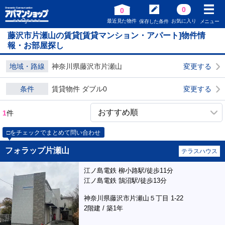
0
0
最近見た物件
お気に入り
保存した条件
メニュー
藤沢市片瀬山の賃貸[賃貸マンション・アパート]物件情
報・お部屋探し
地域・路線
神奈川県藤沢市片瀬山
変更する
条件
賃貸物件 ダブル0
変更する
1
件
□をチェックでまとめて問い合わせ
フォラップ片瀬山
テラスハウス
江ノ島電鉄 柳小路駅/徒歩11分
江ノ島電鉄 鵠沼駅/徒歩13分
神奈川県藤沢市片瀬山５丁目 1-22
2階建 / 築1年