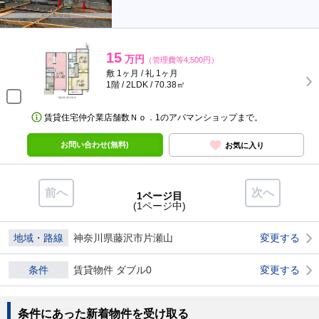
15
万円
（管理費等4,500円）
敷 1ヶ月 / 礼 1ヶ月
1階 / 2LDK / 70.38㎡
賃貸住宅仲介業店舗数Ｎｏ．1のアパマンショップまで。
お問い合わせ(無料)
お気に入り
前へ
次へ
1ページ目
(1ページ中)
地域・路線
神奈川県藤沢市片瀬山
変更する
条件
賃貸物件 ダブル0
変更する
条件にあった新着物件を受け取る