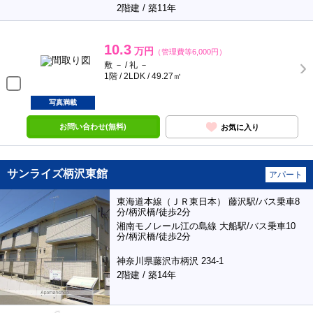
2階建 / 築11年
10.3
万円
（管理費等6,000円）
敷 － / 礼 －
1階 / 2LDK / 49.27㎡
写真満載
お問い合わせ(無料)
お気に入り
サンライズ柄沢東館
アパート
東海道本線（ＪＲ東日本） 藤沢駅/バス乗車8
分/柄沢橋/徒歩2分
湘南モノレール江の島線 大船駅/バス乗車10
分/柄沢橋/徒歩2分
神奈川県藤沢市柄沢 234-1
2階建 / 築14年