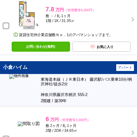
7.8
万円
（管理費等6,000円）
敷 － / 礼 1ヶ月
1階 / 1K / 31.35㎡
賃貸住宅仲介業店舗数Ｎｏ．1のアパマンショップまで。
お問い合わせ(無料)
お気に入り
小倉ハイム
アパート
東海道本線（ＪＲ東日本） 藤沢駅/バス乗車10分/柄
沢神社/徒歩2分
神奈川県藤沢市柄沢 555-2
2階建 / 築39年
6
万円
（管理費等3,000円）
敷 2ヶ月 / 礼 1ヶ月
2階 / 2DK / 34.65㎡