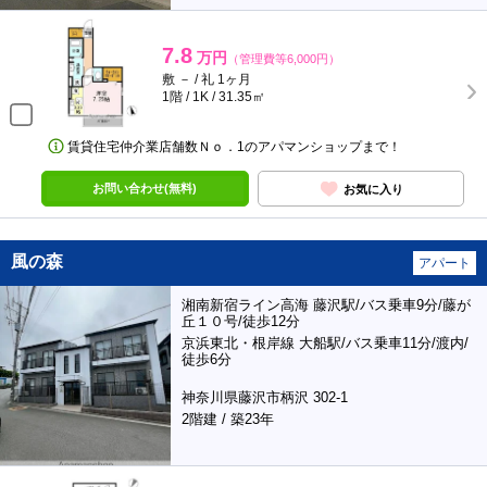
7.8
万円
（管理費等6,000円）
敷 － / 礼 1ヶ月
1階 / 1K / 31.35㎡
賃貸住宅仲介業店舗数Ｎｏ．1のアパマンショップまで！
お問い合わせ(無料)
お気に入り
風の森
アパート
湘南新宿ライン高海 藤沢駅/バス乗車9分/藤が
丘１０号/徒歩12分
京浜東北・根岸線 大船駅/バス乗車11分/渡内/
徒歩6分
神奈川県藤沢市柄沢 302-1
2階建 / 築23年