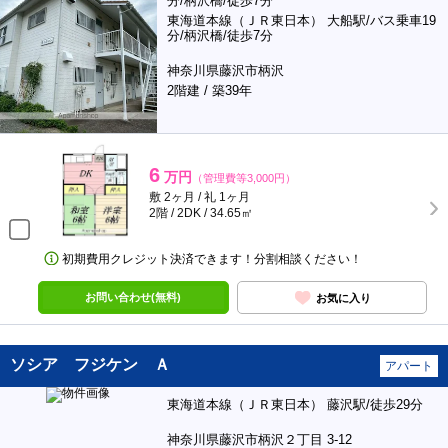
分/柄沢橋/徒歩7分
東海道本線（ＪＲ東日本） 大船駅/バス乗車19
分/柄沢橋/徒歩7分
神奈川県藤沢市柄沢
2階建 / 築39年
6
万円
（管理費等3,000円）
敷 2ヶ月 / 礼 1ヶ月
2階 / 2DK / 34.65㎡
初期費用クレジット決済できます！分割相談ください！
お問い合わせ(無料)
お気に入り
ソシア フジケン Ａ
アパート
東海道本線（ＪＲ東日本） 藤沢駅/徒歩29分
神奈川県藤沢市柄沢２丁目 3-12