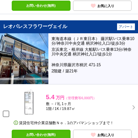
お問い合わせ(無料)
お気に入り
レオパレスフラワーヴェイル
アパート
東海道本線（ＪＲ東日本） 藤沢駅/バス乗車10
分/神奈川中央交通 柄沢神社入口/徒歩3分
京浜東北・根岸線 大船駅/バス乗車13分/神奈
川中央交通 柄沢神社入口/徒歩1分
神奈川県藤沢市柄沢 471-15
2階建 / 築21年
5.4
万円
（管理費等6,000円）
敷 － / 礼 1ヶ月
1階 / 1K / 19.87㎡
賃貸住宅仲介業店舗数Ｎｏ．1のアパマンショップまで！
お問い合わせ(無料)
お気に入り