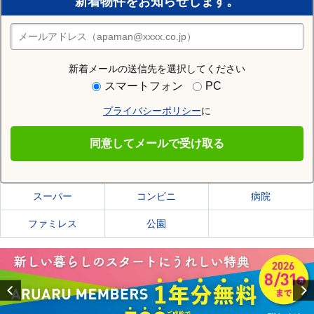
新着物件をお知らせします。
住みたい街の店舗を探す
店舗検索
新着メールの送信先を選択してください
住む街研究所で藤沢市の情報を見る
スマートフォン
PC
プライバシーポリシー
に
藤沢市
同意してメールで受け取る
藤沢市の施設一覧
スーパー
コンビニ
病院
ファミレス
公園
Previous