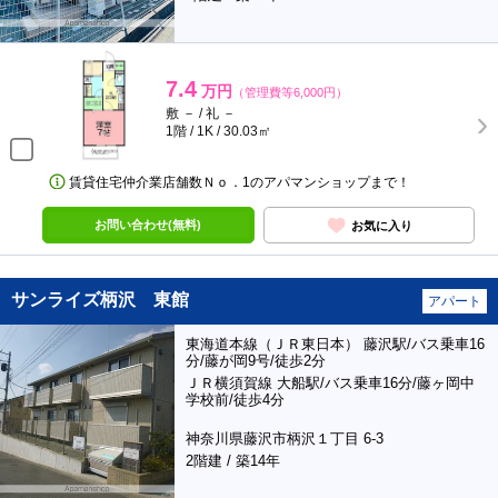
7.4
万円
（管理費等6,000円）
敷 － / 礼 －
1階 / 1K / 30.03㎡
賃貸住宅仲介業店舗数Ｎｏ．1のアパマンショップまで！
お問い合わせ(無料)
お気に入り
サンライズ柄沢 東館
アパート
東海道本線（ＪＲ東日本） 藤沢駅/バス乗車16
分/藤が岡9号/徒歩2分
ＪＲ横須賀線 大船駅/バス乗車16分/藤ヶ岡中
学校前/徒歩4分
神奈川県藤沢市柄沢１丁目 6-3
2階建 / 築14年