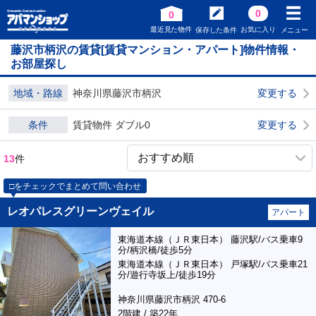
0
0
最近見た物件
お気に入り
保存した条件
メニュー
藤沢市柄沢の賃貸[賃貸マンション・アパート]物件情報・
お部屋探し
地域・路線
神奈川県藤沢市柄沢
変更する
条件
賃貸物件 ダブル0
変更する
13
件
□をチェックでまとめて問い合わせ
レオパレスグリーンヴェイル
アパート
東海道本線（ＪＲ東日本） 藤沢駅/バス乗車9
分/柄沢橋/徒歩5分
東海道本線（ＪＲ東日本） 戸塚駅/バス乗車21
分/遊行寺坂上/徒歩19分
神奈川県藤沢市柄沢 470-6
2階建 / 築22年