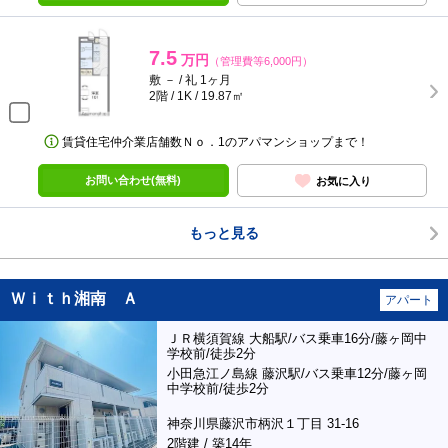
7.5
万円
（管理費等6,000円）
敷 － / 礼 1ヶ月
2階 / 1K / 19.87㎡
賃貸住宅仲介業店舗数Ｎｏ．1のアパマンショップまで！
お問い合わせ(無料)
お気に入り
もっと見る
Ｗｉｔｈ湘南 Ａ
アパート
ＪＲ横須賀線 大船駅/バス乗車16分/藤ヶ岡中
学校前/徒歩2分
小田急江ノ島線 藤沢駅/バス乗車12分/藤ヶ岡
中学校前/徒歩2分
神奈川県藤沢市柄沢１丁目 31-16
2階建 / 築14年