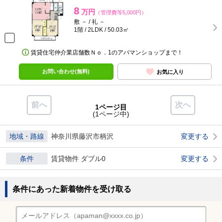
8
万円
（管理費等5,000円）
敷 － / 礼 －
1階 / 2LDK / 50.03㎡
賃貸住宅仲介業店舗数Ｎｏ．1のアパマンショップまで！
お問い合わせ(無料)
お気に入り
前へ
次へ
1ページ目
(1ページ中)
地域・路線
神奈川県藤沢市柄沢
変更する
条件
賃貸物件 ダブル0
変更する
条件にあった新着物件を受け取る