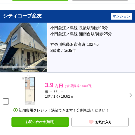
シティコープ産友
マンション
小田急江ノ島線 長後駅/徒歩10分
小田急江ノ島線 湘南台駅/徒歩25分
神奈川県藤沢市高倉 1027-5
2階建 / 築35年
3.9
万円
（管理費等3,000円）
敷 － / 礼 －
1階 / 1R / 19.62㎡
初期費用クレジット決済できます！分割相談ください！
お問い合わせ(無料)
お気に入り