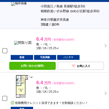
小田急江ノ島線 長後駅/徒歩3分
相模鉄道いずみ野線 ゆめが丘駅/徒歩30分
神奈川県藤沢市高倉
3階建 / 築0年
6.4
万円
（管理費等4,000円）
敷 － / 礼 －
1階 / 1K / 25.25㎡
新築
写真満載
パノラマ
お問い合わせ(無料)
お気に入り
6.4
万円
（管理費等4,000円）
敷 － / 礼 －
1階 / 1K / 25.25㎡
初期費用クレジット決済できます！分割相談ください！