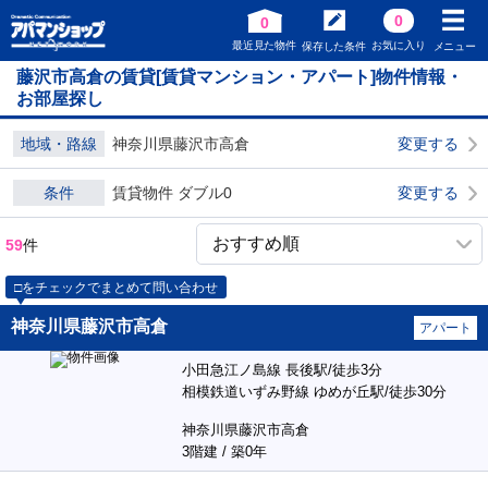
0
0
最近見た物件
お気に入り
保存した条件
メニュー
藤沢市高倉の賃貸[賃貸マンション・アパート]物件情報・
お部屋探し
地域・路線
神奈川県藤沢市高倉
変更する
条件
賃貸物件 ダブル0
変更する
59
件
□をチェックでまとめて問い合わせ
神奈川県藤沢市高倉
アパート
小田急江ノ島線 長後駅/徒歩3分
相模鉄道いずみ野線 ゆめが丘駅/徒歩30分
神奈川県藤沢市高倉
3階建 / 築0年