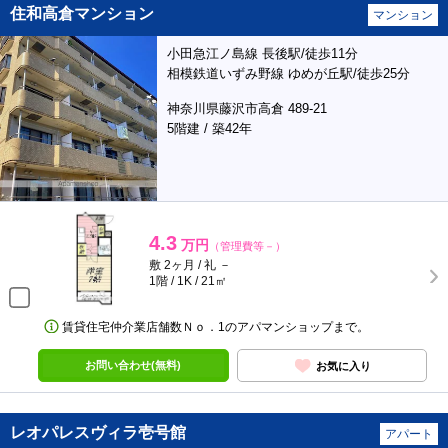
住和高倉マンション
マンション
小田急江ノ島線 長後駅/徒歩11分
相模鉄道いずみ野線 ゆめが丘駅/徒歩25分
神奈川県藤沢市高倉 489-21
5階建 / 築42年
4.3
万円
（管理費等－）
敷 2ヶ月 / 礼 －
1階 / 1K / 21㎡
賃貸住宅仲介業店舗数Ｎｏ．1のアパマンショップまで。
お問い合わせ(無料)
お気に入り
レオパレスヴィラ壱号館
アパート