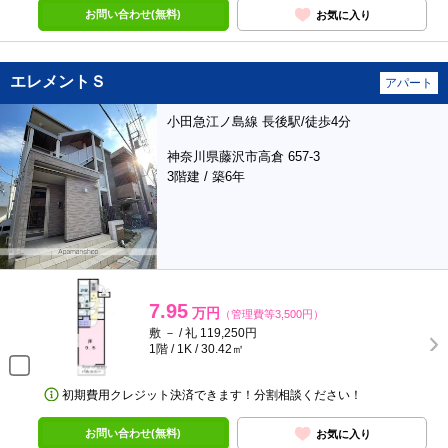
お問い合わせ(無料)
お気に入り
エレメントＳ
アパート
小田急江ノ島線 長後駅/徒歩4分
神奈川県藤沢市高倉 657-3
3階建 / 築6年
7.95
万円
（管理費等3,500円）
敷 － / 礼 119,250円
1階 / 1K / 30.42㎡
初期費用クレジット決済できます！分割相談ください！
お問い合わせ(無料)
お気に入り