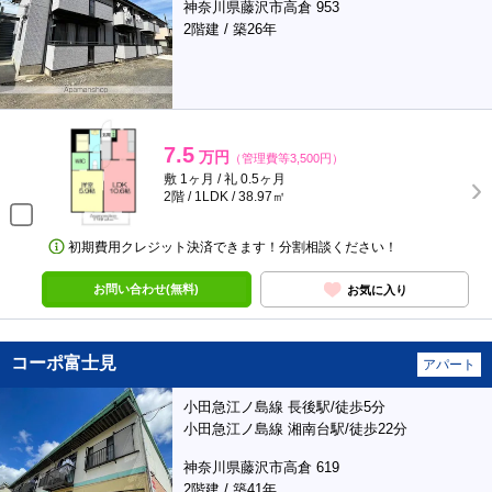
神奈川県藤沢市高倉 953
2階建 / 築26年
7.5
万円
（管理費等3,500円）
敷 1ヶ月 / 礼 0.5ヶ月
2階 / 1LDK / 38.97㎡
初期費用クレジット決済できます！分割相談ください！
お問い合わせ(無料)
お気に入り
コーポ富士見
アパート
小田急江ノ島線 長後駅/徒歩5分
小田急江ノ島線 湘南台駅/徒歩22分
神奈川県藤沢市高倉 619
2階建 / 築41年