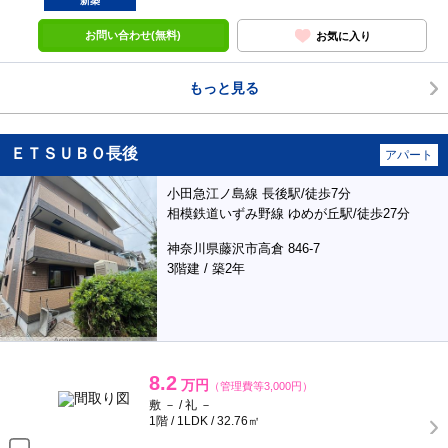
新築
お問い合わせ(無料)
お気に入り
もっと見る
ＥＴＳＵＢＯ長後
アパート
小田急江ノ島線 長後駅/徒歩7分
相模鉄道いずみ野線 ゆめが丘駅/徒歩27分
神奈川県藤沢市高倉 846-7
3階建 / 築2年
8.2
万円
（管理費等3,000円）
敷 － / 礼 －
1階 / 1LDK / 32.76㎡