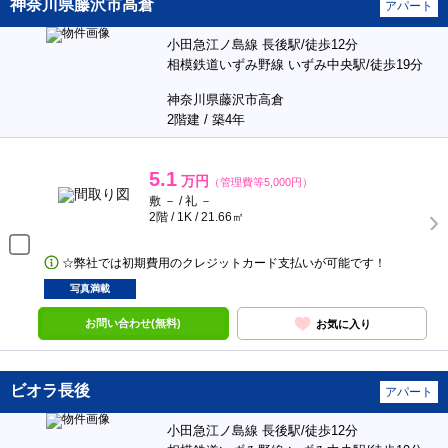
神奈川県藤沢市高倉
アパート
小田急江ノ島線 長後駅/徒歩12分
相模鉄道いずみ野線 いずみ中央駅/徒歩19分
神奈川県藤沢市高倉
2階建 / 築4年
5.1
万円
（管理費等5,000円）
敷 － / 礼 －
2階 / 1K / 21.66㎡
☆弊社では初期費用のクレジットカード支払いが可能です！
写真満載
お問い合わせ(無料)
お気に入り
ビオラ長後
アパート
小田急江ノ島線 長後駅/徒歩12分