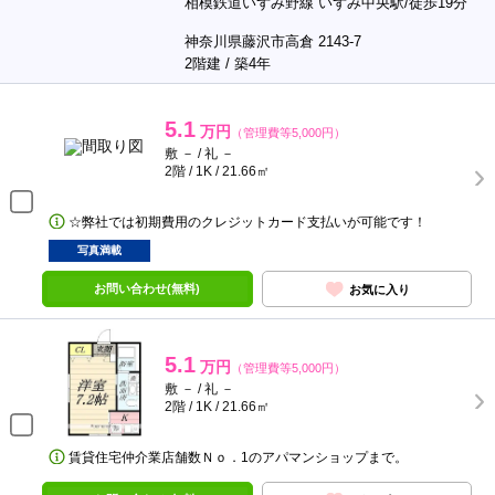
相模鉄道いずみ野線 いずみ中央駅/徒歩19分
神奈川県藤沢市高倉 2143-7
2階建 / 築4年
5.1
万円
（管理費等5,000円）
敷 － / 礼 －
2階 / 1K / 21.66㎡
☆弊社では初期費用のクレジットカード支払いが可能です！
写真満載
お問い合わせ(無料)
お気に入り
5.1
万円
（管理費等5,000円）
敷 － / 礼 －
2階 / 1K / 21.66㎡
賃貸住宅仲介業店舗数Ｎｏ．1のアパマンショップまで。