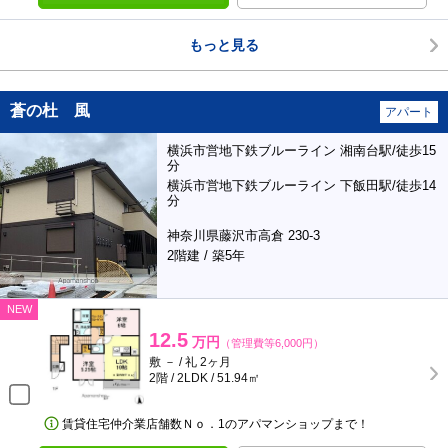
もっと見る
蒼の杜 風
アパート
横浜市営地下鉄ブルーライン 湘南台駅/徒歩15
分
横浜市営地下鉄ブルーライン 下飯田駅/徒歩14
分
神奈川県藤沢市高倉 230-3
2階建 / 築5年
NEW
12.5
万円
（管理費等6,000円）
敷 － / 礼 2ヶ月
2階 / 2LDK / 51.94㎡
賃貸住宅仲介業店舗数Ｎｏ．1のアパマンショップまで！