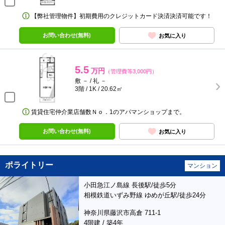
【弊社管理物件】初期費用のクレジットカード決済決済可能です！
お問い合わせ(無料)
お気に入り
5.5
万円
（管理費等3,000円）
敷 － / 礼 －
3階 / 1K / 20.62㎡
賃貸住宅仲介業店舗数Ｎｏ．1のアパマンショップまで。
お問い合わせ(無料)
お気に入り
ポライトリー
マンション
小田急江ノ島線 長後駅/徒歩5分
相模鉄道いずみ野線 ゆめが丘駅/徒歩24分
神奈川県藤沢市高倉 711-1
4階建 / 築4年