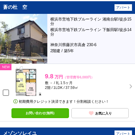
蒼の杜 空
アパート
横浜市営地下鉄ブルーライン 湘南台駅/徒歩15
分
横浜市営地下鉄ブルーライン 下飯田駅/徒歩14
分
神奈川県藤沢市高倉 230-6
2階建 / 築5年
NEW
9.8
万円
（管理費等6,000円）
敷 － / 礼 1.5ヶ月
2階 / 1LDK / 37.59㎡
初期費用クレジット決済できます！分割相談ください！
お問い合わせ(無料)
お気に入り
メゾンソレイユ
アパート