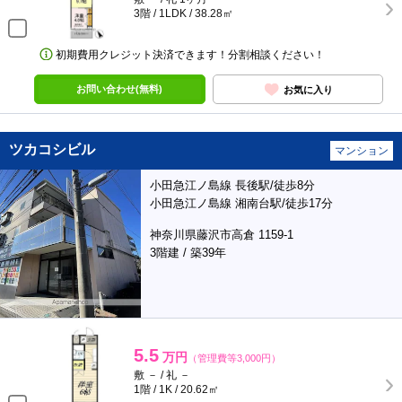
3階 / 1LDK / 38.28㎡
初期費用クレジット決済できます！分割相談ください！
お問い合わせ(無料)
お気に入り
ツカコシビル
マンション
小田急江ノ島線 長後駅/徒歩8分
小田急江ノ島線 湘南台駅/徒歩17分
神奈川県藤沢市高倉 1159-1
3階建 / 築39年
5.5
万円
（管理費等3,000円）
敷 － / 礼 －
1階 / 1K / 20.62㎡