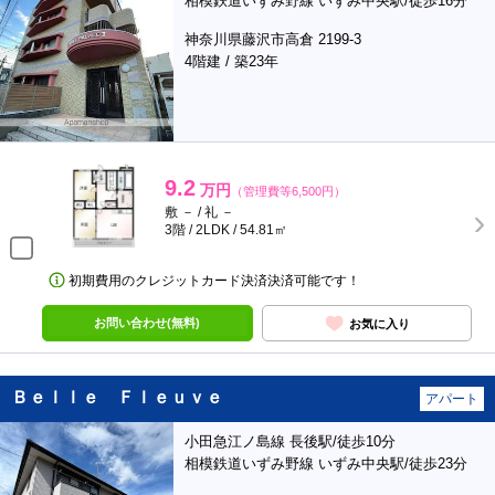
相模鉄道いずみ野線 いずみ中央駅/徒歩16分
神奈川県藤沢市高倉 2199-3
4階建 / 築23年
9.2
万円
（管理費等6,500円）
敷 － / 礼 －
3階 / 2LDK / 54.81㎡
初期費用のクレジットカード決済決済可能です！
お問い合わせ(無料)
お気に入り
Ｂｅｌｌｅ Ｆｌｅｕｖｅ
アパート
小田急江ノ島線 長後駅/徒歩10分
相模鉄道いずみ野線 いずみ中央駅/徒歩23分