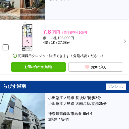
7.8
万円
（管理費等4,100円）
敷 － / 礼 108,000円
4階 / 1K / 27.68㎡
初期費用クレジット決済できます！分割相談ください！
お問い合わせ(無料)
お気に入り
らぴす湘南
マンション
小田急江ノ島線 長後駅/徒歩3分
小田急江ノ島線 湘南台駅/徒歩25分
神奈川県藤沢市高倉 654-4
3階建 / 築4年