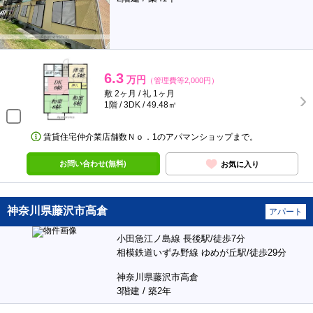
6.3
万円
（管理費等2,000円）
敷 2ヶ月 / 礼 1ヶ月
1階 / 3DK / 49.48㎡
賃貸住宅仲介業店舗数Ｎｏ．1のアパマンショップまで。
お問い合わせ(無料)
お気に入り
神奈川県藤沢市高倉
アパート
小田急江ノ島線 長後駅/徒歩7分
相模鉄道いずみ野線 ゆめが丘駅/徒歩29分
神奈川県藤沢市高倉
3階建 / 築2年