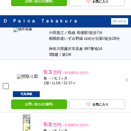
お問い合わせ(無料)
お気に入り
Ｄ Ｐａｉｎａ Ｔａｋａｋｕｒａ
アパート
小田急江ノ島線 長後駅/徒歩7分
相模鉄道いずみ野線 ゆめが丘駅/徒歩28分
神奈川県藤沢市高倉 887番地14
3階建 / 築1年
9.3
万円
（管理費等5,500円）
敷 － / 礼 1ヶ月
1階 / 1LDK / 32.37㎡
写真満載
お問い合わせ(無料)
お気に入り
9.8
万円
（管理費等5,500円）
敷 － / 礼 1ヶ月