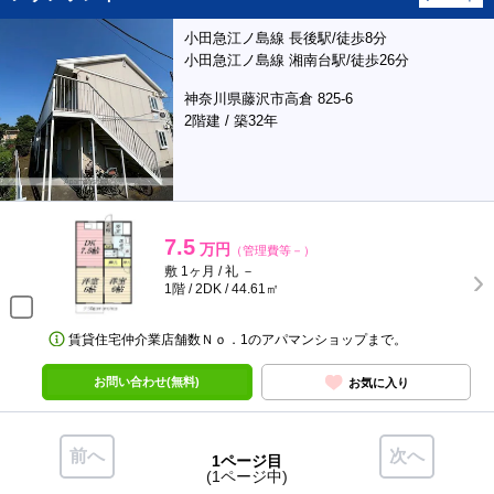
小田急江ノ島線 長後駅/徒歩8分
小田急江ノ島線 湘南台駅/徒歩26分
神奈川県藤沢市高倉 825-6
2階建 / 築32年
7.5
万円
（管理費等－）
敷 1ヶ月 / 礼 －
1階 / 2DK / 44.61㎡
賃貸住宅仲介業店舗数Ｎｏ．1のアパマンショップまで。
お問い合わせ(無料)
お気に入り
前へ
次へ
1ページ目
(1ページ中)