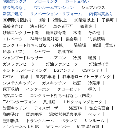
宅配ボックス
フローリング
カード支払い
敷金礼金なし
ワンルームマンション
シェアハウス
新築戸建て
リノベーション・リフォーム
内装写真あり
3D間取り図あり
1階
2階以上
10階建以上
子供可
高齢者向け
法人限定
単身者不可
鉄骨造
鉄筋コンクリート造
軽量鉄骨造
木造
その他
エレベータ
24時間緊急対応
集会場
ゴミ集積場
コンクリート打ちっぱなし（外観）
駐輪場
給湯（電気）
給湯（ガス）
シャワー
専用浴室
シャンプードレッサー
エアコン
冷房
暖房
ガスファンヒーター
灯油ファンヒーター
灯油ボイラー
セントラルヒーティング
BSアンテナ
CSアンテナ
CATV
有線
屋内駐車場
駐車場ロードヒーティング
システムキッチン
ガスキッチン
出窓
冷蔵庫
床下収納
インターホン
クローゼット
押入
電気コンロ
コンクリート打ちっぱなし（内装）
TVインターフォン
共用庭
ＩＨクッキングヒータ
対面キッチン
ディスポーザー
浴室TV
独立洗面台
郵便受け
暖房便座
温水洗浄暖房便座
ベッド
照明器具
トランクルーム
ベランダ
サンルーム
インターネット対応
光ファイバー
駐車場2台可