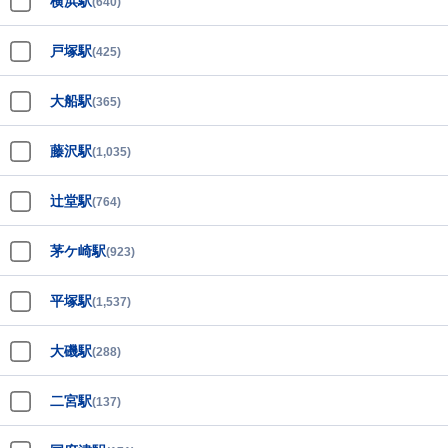
横浜駅
(640)
戸塚駅
(425)
大船駅
(365)
藤沢駅
(1,035)
辻堂駅
(764)
茅ケ崎駅
(923)
平塚駅
(1,537)
大磯駅
(288)
二宮駅
(137)