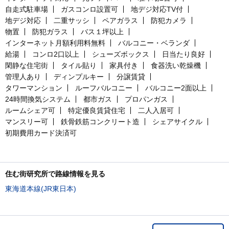
自走式駐車場
ガスコンロ設置可
地デジ対応TV付
地デジ対応
二重サッシ
ペアガラス
防犯カメラ
物置
防犯ガラス
バス１坪以上
インターネット月額利用料無料
バルコニー・ベランダ
給湯
コンロ2口以上
シューズボックス
日当たり良好
閑静な住宅街
タイル貼り
家具付き
食器洗い乾燥機
管理人あり
ディンプルキー
分譲賃貸
タワーマンション
ルーフバルコニー
バルコニー2面以上
24時間換気システム
都市ガス
プロパンガス
ルームシェア可
特定優良賃貸住宅
二人入居可
マンスリー可
鉄骨鉄筋コンクリート造
シェアサイクル
初期費用カード決済可
住む街研究所で路線情報を見る
東海道本線(JR東日本)