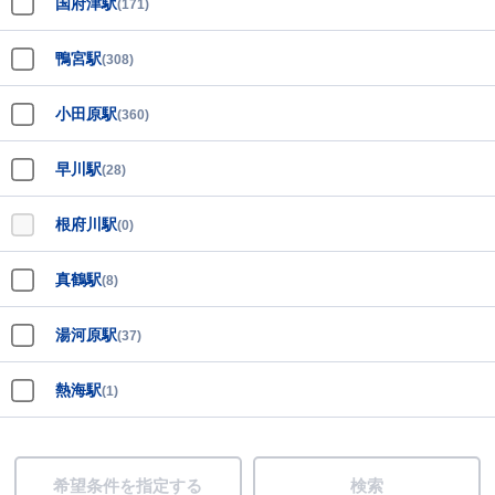
国府津駅
(171)
鴨宮駅
(308)
小田原駅
(360)
早川駅
(28)
根府川駅
(0)
真鶴駅
(8)
湯河原駅
(37)
熱海駅
(1)
希望条件を指定する
検索