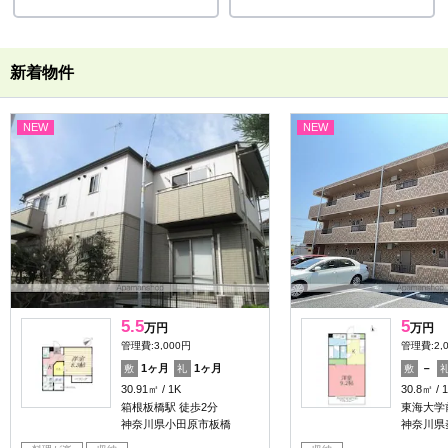
新着物件
NEW
NEW
5.5
5
万円
万円
管理費:3,000円
管理費:2,
1ヶ月
1ヶ月
－
敷
礼
敷
30.91㎡
1K
30.8㎡
箱根板橋駅 徒歩2分
東海大学
神奈川県小田原市板橋
神奈川県