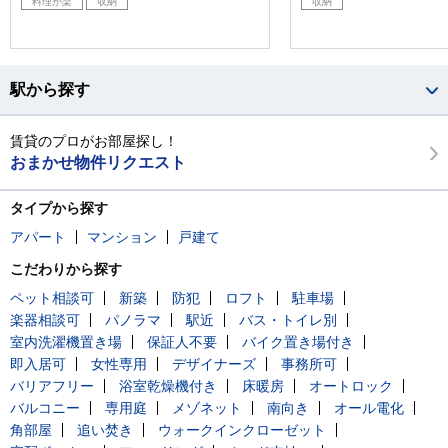
料理が楽
収納
収納
駅から探す
賃貸のプロがお部屋探し！
おまかせ物件リクエスト
タイプから探す
アパート
マンション
戸建て
こだわりから探す
ペット相談可
新築
防犯
ロフト
駐車場
楽器相談可
パノラマ
駅近
バス・トイレ別
室内洗濯機置き場
保証人不要
バイク置き場付き
即入居可
女性専用
デザイナーズ
事務所可
バリアフリー
浴室乾燥機付き
床暖房
オートロック
バルコニー
専用庭
メゾネット
南向き
オール電化
角部屋
追い焚き
ウォークインクローゼット