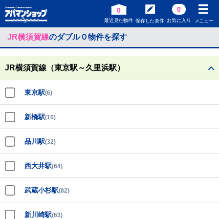
0
0
最近見た物件
お気に入り
保存した条件
メニュー
JR横須賀線
のダブル０物件を探す
JR横須賀線（東京駅～久里浜駅）
東京駅
(6)
新橋駅
(10)
品川駅
(32)
西大井駅
(64)
武蔵小杉駅
(82)
新川崎駅
(63)